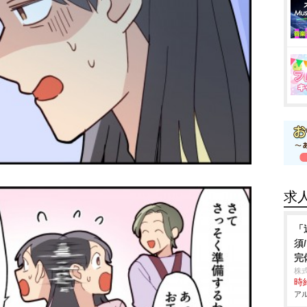
求
「
須
完
株式
時給
アル