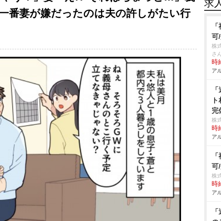
求
 一番妻が嫌だったのは夫の許しがたい行
「
可
株
さ
時給
アル
「
ト
完
株
時給
アル
「
可
株
時給
アル
「