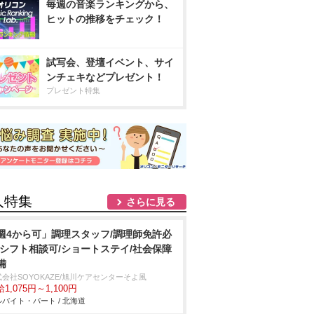
毎週の音楽ランキングから、
ヒットの推移をチェック！
試写会、登壇イベント、サイ
ンチェキなどプレゼント！
プレゼント特集
人特集
さらに見る
週4から可」調理スタッフ/調理師免許必
/シフト相談可/ショートステイ/社会保障
備
会社SOYOKAZE/旭川ケアセンターそよ風
1,075円～1,100円
バイト・パート / 北海道