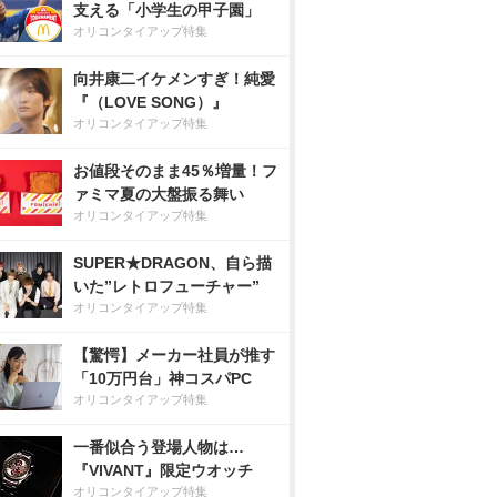
支える「小学生の甲子園」
オリコンタイアップ特集
向井康二イケメンすぎ！純愛
『（LOVE SONG）』
オリコンタイアップ特集
お値段そのまま45％増量！フ
ァミマ夏の大盤振る舞い
オリコンタイアップ特集
SUPER★DRAGON、自ら描
いた”レトロフューチャー”
オリコンタイアップ特集
【驚愕】メーカー社員が推す
「10万円台」神コスパPC
オリコンタイアップ特集
一番似合う登場人物は…
『VIVANT』限定ウオッチ
オリコンタイアップ特集