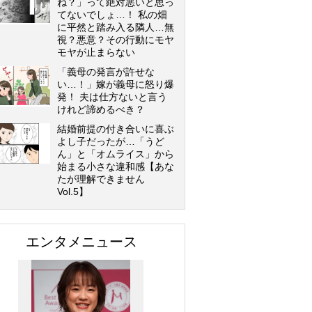
ね？」って絶対悪いと思っ
てないでしょ…！ 私の畑
に平然と踏み入る隣人…無
視？悪意？その行動にモヤ
モヤが止まらない
「義母の発言が許せな
い…！」嫁が義母に怒り爆
発！ 夫は仕方ないと言う
けれど諦めるべき？
結婚前提の付き合いに喜ぶ
よし子だったが…「うど
ん」と「オムライス」から
始まる小さな違和感【あな
たが理解できません
Vol.5】
エンタメニュース