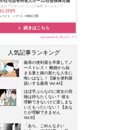
み/住宅型有料老人ホーム/社会保障完備
式会社アプルール/ソレスタ秦野 ホームタイプ
1,225円
バイト・パート / 神奈川県
続きはこちら
sponsored by 求人ボックス
人気記事ランキング
義母の便利屋を卒業してノ
ーストレス！ 離婚から始
まる妻と娘の新たな人生に
悔いはなし！【嫁を便利屋
扱いする義母 Vol.44】
ほぼ手ぶらなのに彼女の荷
物は持ちたくない？ 彼を
理解できないけど楽しまな
いともったいない！【あな
たが理解できません
Vol.8】
「あら、ごめんなさい