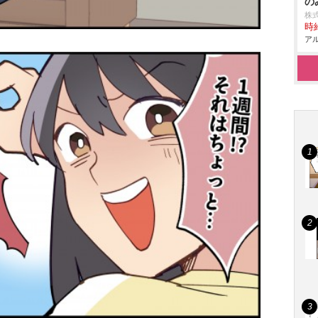
の
株
時給
アル