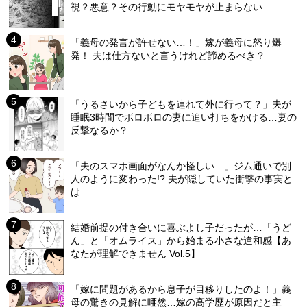
視？悪意？その行動にモヤモヤが止まらない
「義母の発言が許せない…！」嫁が義母に怒り爆
発！ 夫は仕方ないと言うけれど諦めるべき？
「うるさいから子どもを連れて外に行って？」夫が
睡眠3時間でボロボロの妻に追い打ちをかける…妻の
反撃なるか？
「夫のスマホ画面がなんか怪しい…」ジム通いで別
人のように変わった!? 夫が隠していた衝撃の事実と
は
結婚前提の付き合いに喜ぶよし子だったが…「うど
ん」と「オムライス」から始まる小さな違和感【あ
なたが理解できません Vol.5】
「嫁に問題があるから息子が目移りしたのよ！」義
母の驚きの見解に唖然…嫁の高学歴が原因だと主