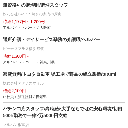
無資格可の調理師/調理スタッフ
株式会社H&SKY 輝きの家内の厨房
時給1,177円～1,200円
アルバイト・パート / 大阪府
通所介護・デイサービス勤務の介護職/ヘルパー
ビーナスプラス横浜都筑
時給1,300円～
アルバイト・パート / 神奈川県
寮費無料/トヨタ自動車 堤工場で部品の組立製造/tutumi
株式会社テクノスマイル
時給2,100円
正社員 / 派遣社員 / 愛知県
パチンコ店スタッフ/高時給×大手ならではの安心環境!初回
500h勤務で一律2万5000円支給
マルハン根室店