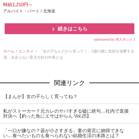
時給1,210円～
アルバイト・パート / 北海道
続きはこちら
sponsored by 求人ボックス
ホーム
>
エンタメ
＞ 「女の子なんだから笑って！」1歳の娘に笑顔を強要する
母…夫走らない育児方針の中身とは
関連リンク
【まんが】女の子らしく育ってね？
私がストーカー？元カレのヤバすぎる嘘に絶句…社内で直接
対決へ【釣った魚にエサはやらん Vol.25】
「一口が嫌なの？器が小さすぎる」妻の発言に納得できな
い…食べたいものも食べられない結婚生活の末路とは？