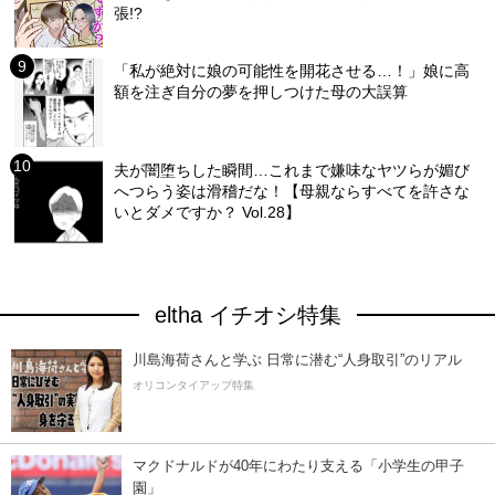
張!?
「私が絶対に娘の可能性を開花させる…！」娘に高
額を注ぎ自分の夢を押しつけた母の大誤算
夫が闇堕ちした瞬間…これまで嫌味なヤツらが媚び
へつらう姿は滑稽だな！【母親ならすべてを許さな
いとダメですか？ Vol.28】
eltha イチオシ特集
川島海荷さんと学ぶ 日常に潜む“人身取引”のリアル
オリコンタイアップ特集
マクドナルドが40年にわたり支える「小学生の甲子
園」