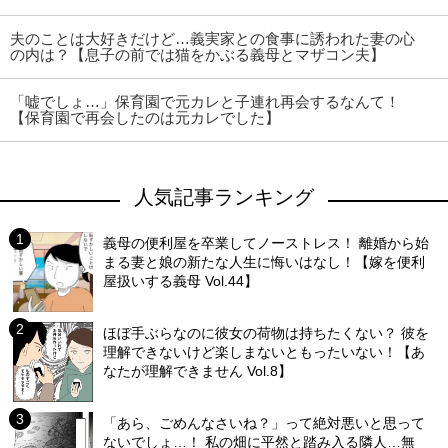
夫のことは大好きだけど…義実家との食事に誘われた妻の心
の内は？【息子の前では猫をかぶる義母とマザコン夫】
「嘘でしょ…」保育園で元カレと子連れ再会するなんて！
【保育園で再会したのは元カレでした】
人気記事ランキング
義母の便利屋を卒業してノーストレス！ 離婚から始
まる妻と娘の新たな人生に悔いはなし！【嫁を便利
屋扱いする義母 Vol.44】
ほぼ手ぶらなのに彼女の荷物は持ちたくない？ 彼を
理解できないけど楽しまないともったいない！【あ
なたが理解できません Vol.8】
「あら、ごめんなさいね？」って絶対悪いと思って
ないでしょ…！ 私の畑に平然と踏み入る隣人…無