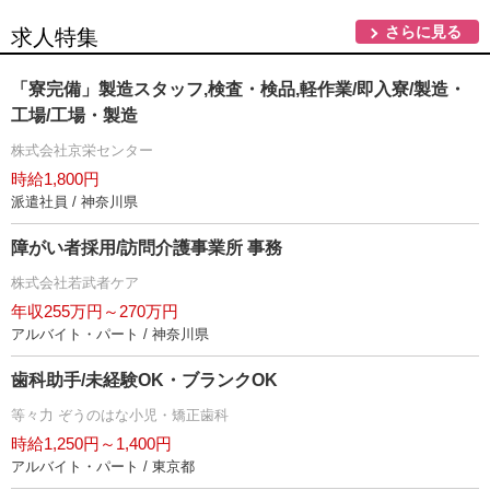
さらに見る
求人特集
「寮完備」製造スタッフ,検査・検品,軽作業/即入寮/製造・
工場/工場・製造
株式会社京栄センター
時給1,800円
派遣社員 / 神奈川県
障がい者採用/訪問介護事業所 事務
株式会社若武者ケア
年収255万円～270万円
アルバイト・パート / 神奈川県
歯科助手/未経験OK・ブランクOK
等々力 ぞうのはな小児・矯正歯科
時給1,250円～1,400円
アルバイト・パート / 東京都