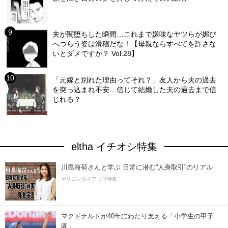
夫が闇堕ちした瞬間…これまで嫌味なヤツらが媚び
へつらう姿は滑稽だな！【母親ならすべてを許さな
いとダメですか？ Vol.28】
「元嫁と別れた理由ってそれ？」友人から夫の過去
を突っ込まれ不安…信じて結婚した夫の過去まで信
じれる？
eltha イチオシ特集
川島海荷さんと学ぶ 日常に潜む“人身取引”のリアル
オリコンタイアップ特集
マクドナルドが40年にわたり支える「小学生の甲子
園」