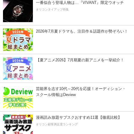
一番似合う登場人物は…『VIVANT』限定ウオッチ
オリコンタイアップ特集
2026年7月夏ドラマも、注目作＆話題作が勢ぞろい！
【夏アニメ2026】7月期夏の新アニメを一挙紹介！
芸能界を志す10代～20代を応援！オーディション・
スクール情報はDeview
漫画読み放題サブスクおすすめ11選【徹底比較】
オリコン顧客満足度ランキング