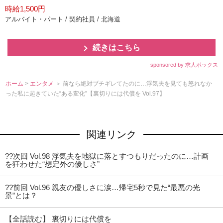
時給1,500円
アルバイト・パート / 契約社員 / 北海道
続きはこちら
sponsored by 求人ボックス
ホーム
>
エンタメ
＞ 前なら絶対ブチギレてたのに…浮気夫を見ても怒れなか
った私に起きていた“ある変化”【裏切りには代償を Vol.97】
関連リンク
??次回 Vol.98 浮気夫を地獄に落とすつもりだったのに…計画
を狂わせた“想定外の優しさ”
??前回 Vol.96 親友の優しさに涙…帰宅5秒で見た“最悪の光
景”とは？
【全話読む】 裏切りには代償を