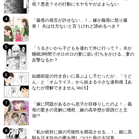
視？悪意？その行動にモヤモヤが止まらない
「義母の発言が許せない…！」嫁が義母に怒り爆
発！ 夫は仕方ないと言うけれど諦めるべき？
「うるさいから子どもを連れて外に行って？」夫が
睡眠3時間でボロボロの妻に追い打ちをかける…妻の
反撃なるか？
結婚前提の付き合いに喜ぶよし子だったが…「うど
ん」と「オムライス」から始まる小さな違和感【あ
なたが理解できません Vol.5】
「嫁に問題があるから息子が目移りしたのよ！」義
母の驚きの見解に唖然…嫁の高学歴が原因だと主
張!?
「私が絶対に娘の可能性を開花させる…！」娘に高
額を注ぎ自分の夢を押しつけた母の大誤算