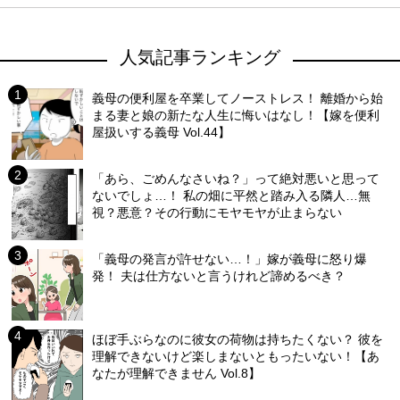
人気記事ランキング
義母の便利屋を卒業してノーストレス！ 離婚から始
まる妻と娘の新たな人生に悔いはなし！【嫁を便利
屋扱いする義母 Vol.44】
「あら、ごめんなさいね？」って絶対悪いと思って
ないでしょ…！ 私の畑に平然と踏み入る隣人…無
視？悪意？その行動にモヤモヤが止まらない
「義母の発言が許せない…！」嫁が義母に怒り爆
発！ 夫は仕方ないと言うけれど諦めるべき？
ほぼ手ぶらなのに彼女の荷物は持ちたくない？ 彼を
理解できないけど楽しまないともったいない！【あ
なたが理解できません Vol.8】