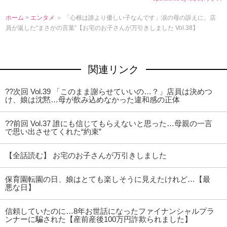
ホーム
>
エンタメ
＞ 「心根は誰より優しい子なんです」涙の母の訴えに、店
員が返した“まさかの言葉”【お宅のお子さんが万引きしました Vol.38】
関連リンク
??次回 Vol.39 「このまま謝らせていいの…？」店員は決めつ
け、娘は沈黙…母が飲み込めなかった違和感の正体
??前回 Vol.37 誰にも信じてもらえないと思った…母親の一言
で思い出させてくれた“約束”
【全話読む】 お宅のお子さんが万引きしました
保育園転園の日、娘はとても楽しそうに見えたけれど…【最
悪な日】
信頼していたのに…8年お世話になったファイナンシャルプラ
ンナーに騙された【産前産後100万円詐欺られました】