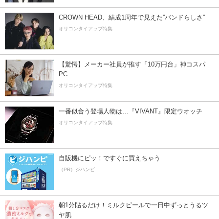
CROWN HEAD、結成1周年で見えた”バンドらしさ”
オリコンタイアップ特集
【驚愕】メーカー社員が推す「10万円台」神コスパ
PC
オリコンタイアップ特集
一番似合う登場人物は…『VIVANT』限定ウオッチ
オリコンタイアップ特集
自販機にピッ！ですぐに買えちゃう
（PR）ジハンピ
朝1分貼るだけ！ミルクピールで一日中ずっとうるツ
ヤ肌