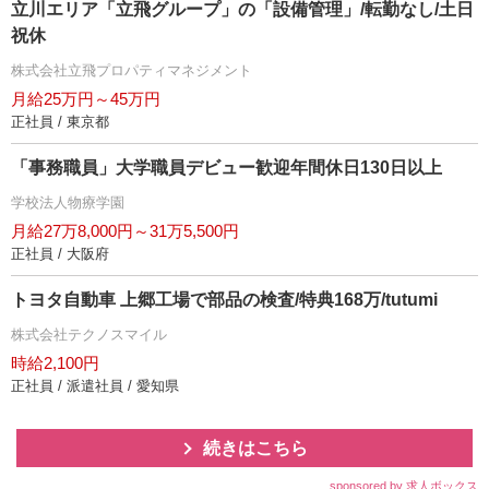
立川エリア「立飛グループ」の「設備管理」/転勤なし/土日
祝休
株式会社立飛プロパティマネジメント
月給25万円～45万円
正社員 / 東京都
「事務職員」大学職員デビュー歓迎年間休日130日以上
学校法人物療学園
月給27万8,000円～31万5,500円
正社員 / 大阪府
トヨタ自動車 上郷工場で部品の検査/特典168万/tutumi
株式会社テクノスマイル
時給2,100円
正社員 / 派遣社員 / 愛知県
続きはこちら
sponsored by 求人ボックス