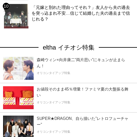
「元嫁と別れた理由ってそれ？」友人から夫の過去
を突っ込まれ不安…信じて結婚した夫の過去まで信
じれる？
eltha イチオシ特集
森崎ウィン×向井康二“両片思い”にキュンが止まら
ん！
オリコンタイアップ特集
お値段そのまま45％増量！ファミマ夏の大盤振る舞
い
オリコンタイアップ特集
SUPER★DRAGON、自ら描いた”レトロフューチャ
ー”
オリコンタイアップ特集