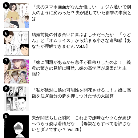
「夫のスマホ画面がなんか怪しい…」ジム通いで別
人のように変わった!? 夫が隠していた衝撃の事実と
は
結婚前提の付き合いに喜ぶよし子だったが…「うど
ん」と「オムライス」から始まる小さな違和感【あ
なたが理解できません Vol.5】
「嫁に問題があるから息子が目移りしたのよ！」義
母の驚きの見解に唖然…嫁の高学歴が原因だと主
張!?
「私が絶対に娘の可能性を開花させる…！」娘に高
額を注ぎ自分の夢を押しつけた母の大誤算
夫が闇堕ちした瞬間…これまで嫌味なヤツらが媚び
へつらう姿は滑稽だな！【母親ならすべてを許さな
いとダメですか？ Vol.28】