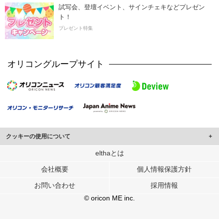
試写会、登壇イベント、サインチェキなどプレゼン
ト！
プレゼント特集
オリコングループサイト
クッキーの使用について
このサイトでは Cookie を使用して、ユーザーに合わせたコンテンツや広告の
elthaとは
表示、ソーシャル メディア機能の提供、広告の表示回数やクリック数の測定を
会社概要
個人情報保護方針
行っています。
また、ユーザーによるサイトの利用状況についても情報を収集し、ソーシャル
お問い合わせ
採用情報
メディアや広告配信、データ解析の各パートナーに提供しています。
各パートナーは、この情報とユーザーが各パートナーに提供した他の情報や、
© oricon ME inc.
ユーザーが各パートナーのサービスを使用したときに収集した他の情報を組み
合わせて使用することがあります。