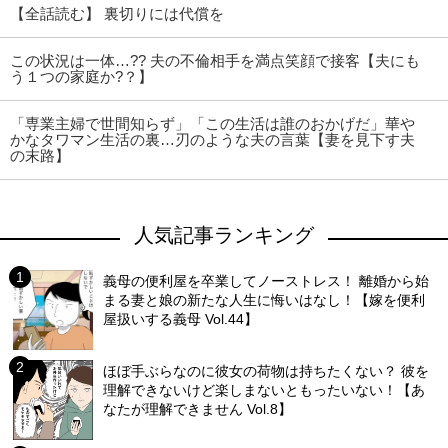
【全話読む】 裏切りには代償を
この状況は一体…?? 夫の不倫相手を満点笑顔で接客【夫にも
う１つの家庭か?？】
「専業主婦で世間知らず」「この生活は誰のおかげだ」華
かなタワマン生活の裏…刃のような夫の言葉【妻を見下す夫
の末路】
人気記事ランキング
義母の便利屋を卒業してノーストレス！ 離婚から始
まる妻と娘の新たな人生に悔いはなし！【嫁を便利
屋扱いする義母 Vol.44】
ほぼ手ぶらなのに彼女の荷物は持ちたくない？ 彼を
理解できないけど楽しまないともったいない！【あ
なたが理解できません Vol.8】