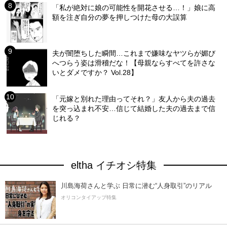
「私が絶対に娘の可能性を開花させる…！」娘に高
額を注ぎ自分の夢を押しつけた母の大誤算
夫が闇堕ちした瞬間…これまで嫌味なヤツらが媚び
へつらう姿は滑稽だな！【母親ならすべてを許さな
いとダメですか？ Vol.28】
「元嫁と別れた理由ってそれ？」友人から夫の過去
を突っ込まれ不安…信じて結婚した夫の過去まで信
じれる？
eltha イチオシ特集
川島海荷さんと学ぶ 日常に潜む“人身取引”のリアル
オリコンタイアップ特集