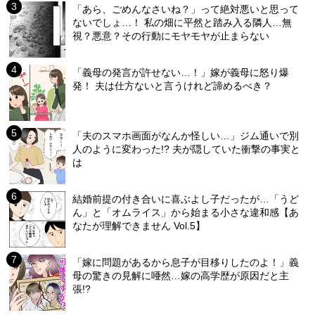
「あら、ごめんなさいね？」って絶対悪いと思って
ないでしょ…！ 私の畑に平然と踏み入る隣人…無
視？悪意？その行動にモヤモヤが止まらない
「義母の発言が許せない…！」嫁が義母に怒り爆
発！ 夫は仕方ないと言うけれど諦めるべき？
「夫のスマホ画面がなんか怪しい…」ジム通いで別
人のように変わった!? 夫が隠していた衝撃の事実と
は
結婚前提の付き合いに喜ぶよし子だったが…「うど
ん」と「オムライス」から始まる小さな違和感【あ
なたが理解できません Vol.5】
「嫁に問題があるから息子が目移りしたのよ！」義
母の驚きの見解に唖然…嫁の高学歴が原因だと主
張!?