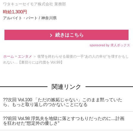
ワタキューセイモア株式会社 業務部
時給1,300円
アルバイト・パート / 神奈川県
続きはこちら
sponsored by 求人ボックス
ホーム
>
エンタメ
＞ 復讐を終わらせる最後の一手“あの人の幸せ”を壊すかもし
れない…【裏切りには代償を Vol.99】
関連リンク
??次回 Vol.100 「ただの嫉妬じゃない」このまま黙っていた
ら、もっと取り返しのつかないことになる
??前回 Vol.98 浮気夫を地獄に落とすつもりだったのに…計画
を狂わせた“想定外の優しさ”