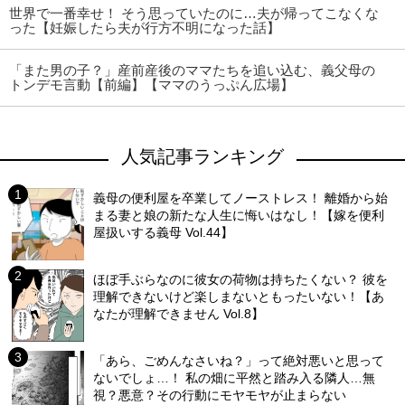
世界で一番幸せ！ そう思っていたのに…夫が帰ってこなくな
った【妊娠したら夫が行方不明になった話】
「また男の子？」産前産後のママたちを追い込む、義父母の
トンデモ言動【前編】【ママのうっぷん広場】
人気記事ランキング
義母の便利屋を卒業してノーストレス！ 離婚から始
まる妻と娘の新たな人生に悔いはなし！【嫁を便利
屋扱いする義母 Vol.44】
ほぼ手ぶらなのに彼女の荷物は持ちたくない？ 彼を
理解できないけど楽しまないともったいない！【あ
なたが理解できません Vol.8】
「あら、ごめんなさいね？」って絶対悪いと思って
ないでしょ…！ 私の畑に平然と踏み入る隣人…無
視？悪意？その行動にモヤモヤが止まらない