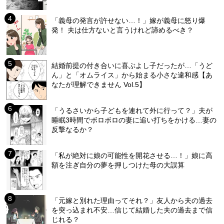
「義母の発言が許せない…！」嫁が義母に怒り爆
発！ 夫は仕方ないと言うけれど諦めるべき？
結婚前提の付き合いに喜ぶよし子だったが…「うど
ん」と「オムライス」から始まる小さな違和感【あ
なたが理解できません Vol.5】
「うるさいから子どもを連れて外に行って？」夫が
睡眠3時間でボロボロの妻に追い打ちをかける…妻の
反撃なるか？
「私が絶対に娘の可能性を開花させる…！」娘に高
額を注ぎ自分の夢を押しつけた母の大誤算
「元嫁と別れた理由ってそれ？」友人から夫の過去
を突っ込まれ不安…信じて結婚した夫の過去まで信
じれる？