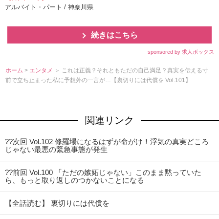
アルバイト・パート / 神奈川県
続きはこちら
sponsored by 求人ボックス
ホーム
>
エンタメ
＞ これは正義？それともただの自己満足？真実を伝える寸
前で立ち止まった私に予想外の一言が…【裏切りには代償を Vol.101】
関連リンク
??次回 Vol.102 修羅場になるはずが命がけ！浮気の真実どころ
じゃない最悪の緊急事態が発生
??前回 Vol.100 「ただの嫉妬じゃない」このまま黙っていた
ら、もっと取り返しのつかないことになる
【全話読む】 裏切りには代償を