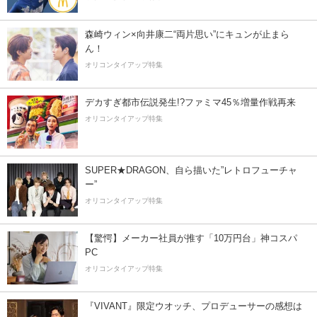
森崎ウィン×向井康二“両片思い”にキュンが止まら
ん！
オリコンタイアップ特集
デカすぎ都市伝説発生!?ファミマ45％増量作戦再来
オリコンタイアップ特集
SUPER★DRAGON、自ら描いた”レトロフューチャ
ー”
オリコンタイアップ特集
【驚愕】メーカー社員が推す「10万円台」神コスパ
PC
オリコンタイアップ特集
『VIVANT』限定ウオッチ、プロデューサーの感想は