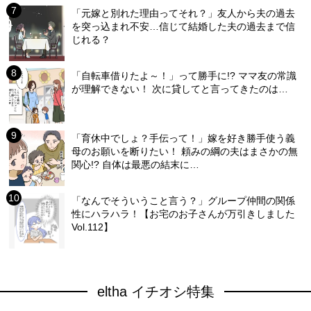
「元嫁と別れた理由ってそれ？」友人から夫の過去
を突っ込まれ不安…信じて結婚した夫の過去まで信
じれる？
「自転車借りたよ～！」って勝手に!? ママ友の常識
が理解できない！ 次に貸してと言ってきたのは…
「育休中でしょ？手伝って！」嫁を好き勝手使う義
母のお願いを断りたい！ 頼みの綱の夫はまさかの無
関心!? 自体は最悪の結末に…
「なんでそういうこと言う？」グループ仲間の関係
性にハラハラ！【お宅のお子さんが万引きしました
Vol.112】
eltha イチオシ特集