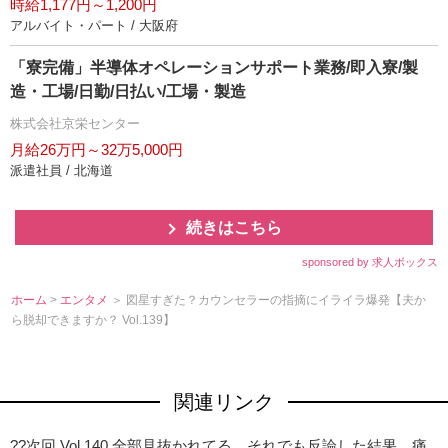
時給1,177円～1,200円
アルバイト・パート / 大阪府
「寮完備」半導体オペレーションサポート業務/即入寮/製
造・工場/日勤/日払い/工場・製造
株式会社京栄センター
月給26万円～32万5,000円
派遣社員 / 北海道
続きはこちら
sponsored by 求人ボックス
ホーム
>
エンタメ
＞ 図星すぎた？カウンセラーの指摘にイライラ爆発【夫か
ら脱却できますか？ Vol.139】
関連リンク
??次回 Vol.140 全部見抜かれてる…それでも反論した結果、痛