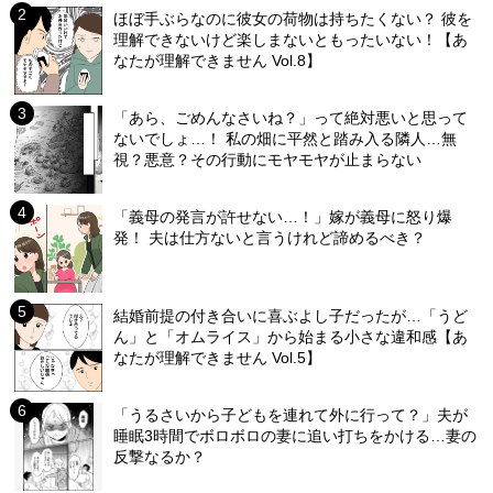
ほぼ手ぶらなのに彼女の荷物は持ちたくない？ 彼を
理解できないけど楽しまないともったいない！【あ
なたが理解できません Vol.8】
「あら、ごめんなさいね？」って絶対悪いと思って
ないでしょ…！ 私の畑に平然と踏み入る隣人…無
視？悪意？その行動にモヤモヤが止まらない
「義母の発言が許せない…！」嫁が義母に怒り爆
発！ 夫は仕方ないと言うけれど諦めるべき？
結婚前提の付き合いに喜ぶよし子だったが…「うど
ん」と「オムライス」から始まる小さな違和感【あ
なたが理解できません Vol.5】
「うるさいから子どもを連れて外に行って？」夫が
睡眠3時間でボロボロの妻に追い打ちをかける…妻の
反撃なるか？