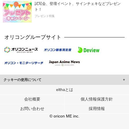
試写会、登壇イベント、サインチェキなどプレゼン
ト！
プレゼント特集
オリコングループサイト
クッキーの使用について
このサイトでは Cookie を使用して、ユーザーに合わせたコンテンツや広告の
elthaとは
表示、ソーシャル メディア機能の提供、広告の表示回数やクリック数の測定を
会社概要
個人情報保護方針
行っています。
また、ユーザーによるサイトの利用状況についても情報を収集し、ソーシャル
お問い合わせ
採用情報
メディアや広告配信、データ解析の各パートナーに提供しています。
各パートナーは、この情報とユーザーが各パートナーに提供した他の情報や、
© oricon ME inc.
ユーザーが各パートナーのサービスを使用したときに収集した他の情報を組み
合わせて使用することがあります。