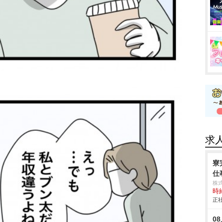
求
寮
仕事
株
時給
正社
0