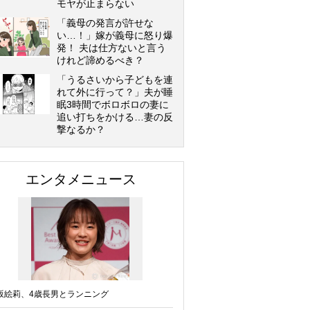
モヤが止まらない
「義母の発言が許せな
い…！」嫁が義母に怒り爆
発！ 夫は仕方ないと言う
けれど諦めるべき？
「うるさいから子どもを連
れて外に行って？」夫が睡
眠3時間でボロボロの妻に
追い打ちをかける…妻の反
撃なるか？
エンタメニュース
坂絵莉、4歳長男とランニング