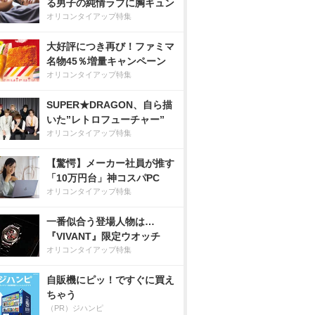
る男子の純情ラブに胸キュン
オリコンタイアップ特集
大好評につき再び！ファミマ
名物45％増量キャンペーン
オリコンタイアップ特集
SUPER★DRAGON、自ら描
いた”レトロフューチャー”
オリコンタイアップ特集
【驚愕】メーカー社員が推す
「10万円台」神コスパPC
オリコンタイアップ特集
一番似合う登場人物は…
『VIVANT』限定ウオッチ
オリコンタイアップ特集
自販機にピッ！ですぐに買え
ちゃう
（PR）ジハンピ