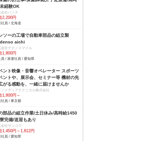
/未経験OK
式会社パソナ
2,200円
社員 / 北海道
ンソーの工場で自動車部品の組立製
denso aichi
式会社テクノスマイル
1,800円
員 / 派遣社員 / 愛知県
ベント映像・音響オペレーター スポーツ
ベントや、展示会、セミナー等 機材の先
広がる感動を、一緒に届けませんか
ビノメディアテクニカル株式会社
1,800円～
社員 / 東京都
の部品の組立作業/土日休み/高時給1450
/寮完備/送迎もあり
式会社サンコウ
1,450円～1,812円
社員 / 愛知県