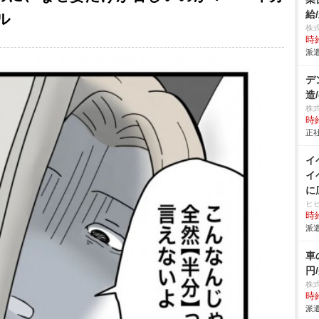
給
ル
株
時給
派遣
デ
造/
株
時給
正社
イ
イ
に
ヒ
時給
派遣
車
円
株
時給
派遣