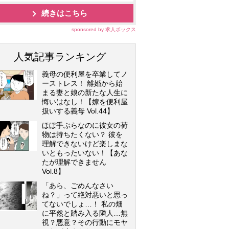
続きはこちら
sponsored by 求人ボックス
人気記事ランキング
義母の便利屋を卒業してノ
ーストレス！ 離婚から始
まる妻と娘の新たな人生に
悔いはなし！【嫁を便利屋
扱いする義母 Vol.44】
ほぼ手ぶらなのに彼女の荷
物は持ちたくない？ 彼を
理解できないけど楽しまな
いともったいない！【あな
たが理解できません
Vol.8】
「あら、ごめんなさい
ね？」って絶対悪いと思っ
てないでしょ…！ 私の畑
に平然と踏み入る隣人…無
視？悪意？その行動にモヤ