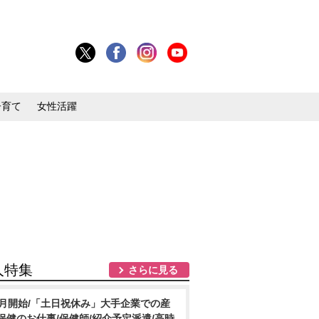
子育て
女性活躍
人特集
さらに見る
8月開始/「土日祝休み」大手企業での産
保健のお仕事/保健師/紹介予定派遣/高時