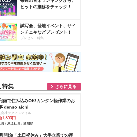
毎週の音楽ランキングから、
ヒットの推移をチェック！
試写会、登壇イベント、サイ
ンチェキなどプレゼント！
プレゼント特集
人特集
さらに見る
完備で住み込みOK!カンタン軽作業のお
 denso aichi
式会社テクノスマイル
1,800円
員 / 派遣社員 / 愛知県
8月開始/「土日祝休み」大手企業での産