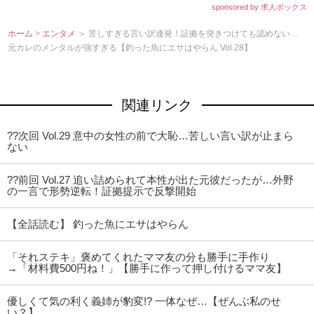
sponsored by 求人ボックス
ホーム
>
エンタメ
＞ 苦しすぎる言い訳連発！証拠を突きつけても認めない…
元カレのメンタルが強すぎる【釣った魚にエサはやらん Vol.28】
関連リンク
??次回 Vol.29 意中の女性の前で大恥…苦しい言い訳が止まら
ない
??前回 Vol.27 追い詰められて本性が出た元彼だったが…外野
の一言で形勢逆転！証拠提示で反撃開始
【全話読む】 釣った魚にエサはやらん
「それステキ」褒めてくれたママ友の分も勝手に手作り
→「材料費500円ね！」【勝手に作って押し付けるママ友】
優しくて気の利く義姉が豹変!? 一体なぜ…【ぜんぶ私のせ
い？】