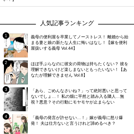
人気記事ランキング
義母の便利屋を卒業してノーストレス！ 離婚から始
まる妻と娘の新たな人生に悔いはなし！【嫁を便利
屋扱いする義母 Vol.44】
ほぼ手ぶらなのに彼女の荷物は持ちたくない？ 彼を
理解できないけど楽しまないともったいない！【あ
なたが理解できません Vol.8】
「あら、ごめんなさいね？」って絶対悪いと思って
ないでしょ…！ 私の畑に平然と踏み入る隣人…無
視？悪意？その行動にモヤモヤが止まらない
「義母の発言が許せない…！」嫁が義母に怒り爆
発！ 夫は仕方ないと言うけれど諦めるべき？