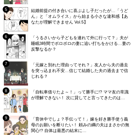
結婚前提の付き合いに喜ぶよし子だったが…「うど
ん」と「オムライス」から始まる小さな違和感【あ
なたが理解できません Vol.5】
「うるさいから子どもを連れて外に行って？」夫が
睡眠3時間でボロボロの妻に追い打ちをかける…妻の
反撃なるか？
「元嫁と別れた理由ってそれ？」友人から夫の過去
を突っ込まれ不安…信じて結婚した夫の過去まで信
じれる？
「自転車借りたよ～！」って勝手に!? ママ友の常識
が理解できない！ 次に貸してと言ってきたのは…
「育休中でしょ？手伝って！」嫁を好き勝手使う義
母のお願いを断りたい！ 頼みの綱の夫はまさかの無
関心!? 自体は最悪の結末に…