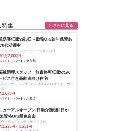
人特集
さらに見る
通誘導/日勤/週3日～勤務OK/給与保障あ
/70代活躍中
ターツファシリティーサービス株式会社
1万2,000円
バイト・パート / 東京都
福祉調理スタッフ」無資格可/日勤のみ/
ービス付き高齢者向け住宅
式会社アヴニール/サービス付高齢者向け住宅 アヴニ
ル新川
1,075円
バイト・パート / 北海道
ニューアルオープン/日勤介護/週2日か
/無資格OK/髪色自由
式会社日本アメニティライフ協会
1,225円～1,231円