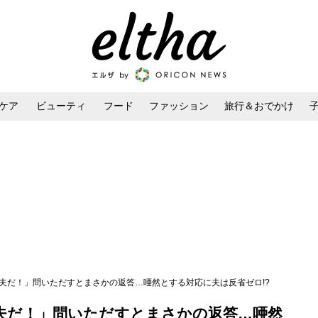
ケア
ビューティ
フード
ファッション
旅行＆おでかけ
ンケア
ダイエット・ボディケア
ヘアスタイル・ヘアアレンジ
対夫だ！」問いただすとまさかの返答…唖然とする対応に夫は反省ゼロ!?
夫だ！」問いただすとまさかの返答…唖然