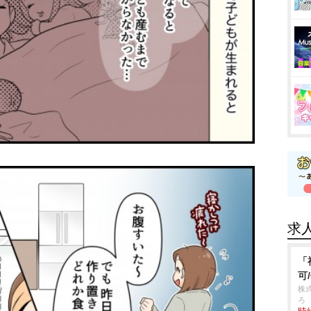
求
「
可
株
ろ