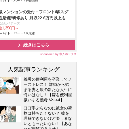
バイト・パート / 神奈川県
級マンションの受付・フロント/駅スグ
性活躍!研修あり 月収22.6万円以上も
式会社ベアーズ
1,350円～
バイト・パート / 東京都
続きはこちら
sponsored by 求人ボックス
人気記事ランキング
義母の便利屋を卒業してノ
ーストレス！ 離婚から始
まる妻と娘の新たな人生に
悔いはなし！【嫁を便利屋
扱いする義母 Vol.44】
ほぼ手ぶらなのに彼女の荷
物は持ちたくない？ 彼を
理解できないけど楽しまな
いともったいない！【あな
たが理解できません