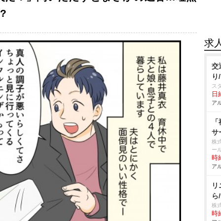
?
求
交
り
ス
日給
アル
「
サ
株
ー
時給
アル
リ
ら
株
時給