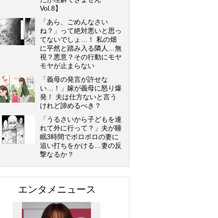
Vol.8】
「あら、ごめんなさい
ね？」って絶対悪いと思っ
てないでしょ…！ 私の畑
に平然と踏み入る隣人…無
視？悪意？その行動にモヤ
モヤが止まらない
「義母の発言が許せな
い…！」嫁が義母に怒り爆
発！ 夫は仕方ないと言う
けれど諦めるべき？
「うるさいから子どもを連
れて外に行って？」夫が睡
眠3時間でボロボロの妻に
追い打ちをかける…妻の反
撃なるか？
エンタメニュース