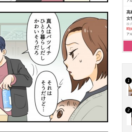
アル
高
女
株
時給
アル