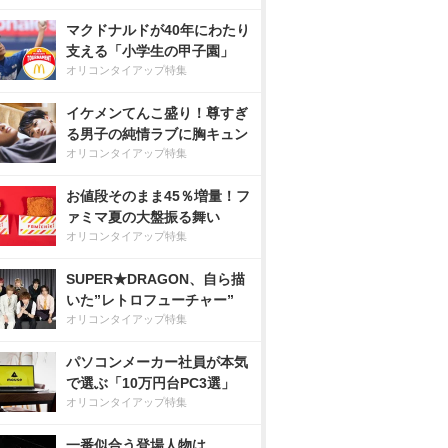
マクドナルドが40年にわたり
支える「小学生の甲子園」
オリコンタイアップ特集
イケメンてんこ盛り！尊すぎ
る男子の純情ラブに胸キュン
オリコンタイアップ特集
お値段そのまま45％増量！フ
ァミマ夏の大盤振る舞い
オリコンタイアップ特集
SUPER★DRAGON、自ら描
いた”レトロフューチャー”
オリコンタイアップ特集
パソコンメーカー社員が本気
で選ぶ「10万円台PC3選」
オリコンタイアップ特集
一番似合う登場人物は…