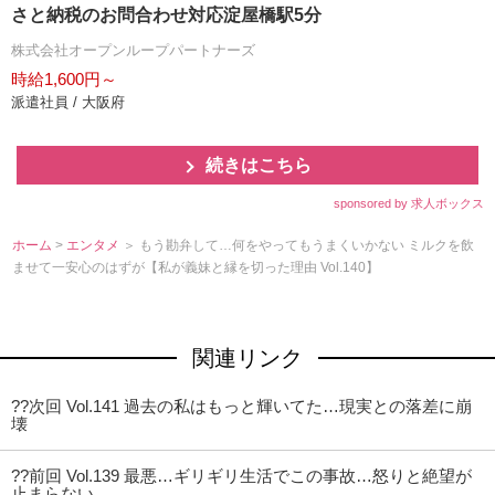
さと納税のお問合わせ対応淀屋橋駅5分
株式会社オープンループパートナーズ
時給1,600円～
派遣社員 / 大阪府
続きはこちら
sponsored by 求人ボックス
ホーム
>
エンタメ
＞ もう勘弁して…何をやってもうまくいかない ミルクを飲
ませて一安心のはずが【私が義妹と縁を切った理由 Vol.140】
関連リンク
??次回 Vol.141 過去の私はもっと輝いてた…現実との落差に崩
壊
??前回 Vol.139 最悪…ギリギリ生活でこの事故…怒りと絶望が
止まらない