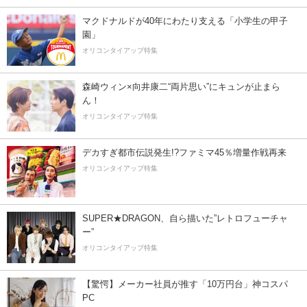
マクドナルドが40年にわたり支える「小学生の甲子
園」
オリコンタイアップ特集
森崎ウィン×向井康二“両片思い”にキュンが止まら
ん！
オリコンタイアップ特集
デカすぎ都市伝説発生!?ファミマ45％増量作戦再来
オリコンタイアップ特集
SUPER★DRAGON、自ら描いた”レトロフューチャ
ー”
オリコンタイアップ特集
【驚愕】メーカー社員が推す「10万円台」神コスパ
PC