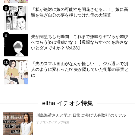
「私が絶対に娘の可能性を開花させる…！」娘に高
額を注ぎ自分の夢を押しつけた母の大誤算
夫が闇堕ちした瞬間…これまで嫌味なヤツらが媚び
へつらう姿は滑稽だな！【母親ならすべてを許さな
いとダメですか？ Vol.28】
「夫のスマホ画面がなんか怪しい…」ジム通いで別
人のように変わった!? 夫が隠していた衝撃の事実と
は
eltha イチオシ特集
川島海荷さんと学ぶ 日常に潜む“人身取引”のリアル
オリコンタイアップ特集