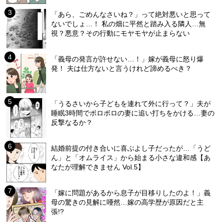
「あら、ごめんなさいね？」って絶対悪いと思って
ないでしょ…！ 私の畑に平然と踏み入る隣人…無
視？悪意？その行動にモヤモヤが止まらない
「義母の発言が許せない…！」嫁が義母に怒り爆
発！ 夫は仕方ないと言うけれど諦めるべき？
「うるさいから子どもを連れて外に行って？」夫が
睡眠3時間でボロボロの妻に追い打ちをかける…妻の
反撃なるか？
結婚前提の付き合いに喜ぶよし子だったが…「うど
ん」と「オムライス」から始まる小さな違和感【あ
なたが理解できません Vol.5】
「嫁に問題があるから息子が目移りしたのよ！」義
母の驚きの見解に唖然…嫁の高学歴が原因だと主
張!?