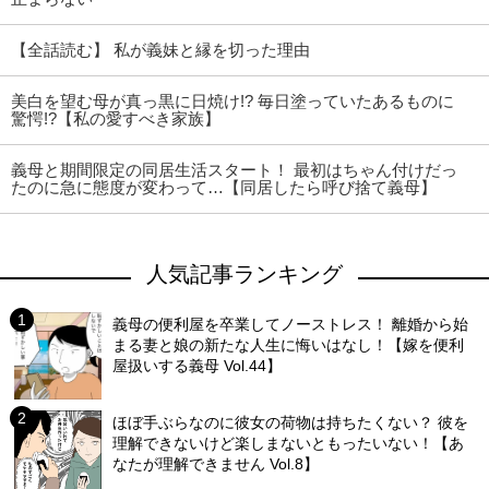
【全話読む】 私が義妹と縁を切った理由
美白を望む母が真っ黒に日焼け!? 毎日塗っていたあるものに
驚愕!?【私の愛すべき家族】
義母と期間限定の同居生活スタート！ 最初はちゃん付けだっ
たのに急に態度が変わって…【同居したら呼び捨て義母】
人気記事ランキング
義母の便利屋を卒業してノーストレス！ 離婚から始
まる妻と娘の新たな人生に悔いはなし！【嫁を便利
屋扱いする義母 Vol.44】
ほぼ手ぶらなのに彼女の荷物は持ちたくない？ 彼を
理解できないけど楽しまないともったいない！【あ
なたが理解できません Vol.8】