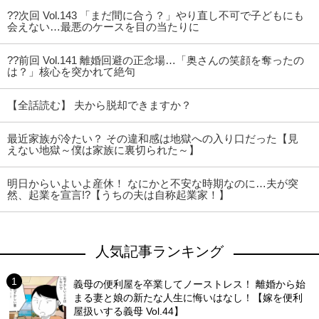
??次回 Vol.143 「まだ間に合う？」やり直し不可で子どもにも
会えない…最悪のケースを目の当たりに
??前回 Vol.141 離婚回避の正念場…「奥さんの笑顔を奪ったの
は？」核心を突かれて絶句
【全話読む】 夫から脱却できますか？
最近家族が冷たい？ その違和感は地獄への入り口だった【見
えない地獄～僕は家族に裏切られた～】
明日からいよいよ産休！ なにかと不安な時期なのに…夫が突
然、起業を宣言!?【うちの夫は自称起業家！】
人気記事ランキング
義母の便利屋を卒業してノーストレス！ 離婚から始
まる妻と娘の新たな人生に悔いはなし！【嫁を便利
屋扱いする義母 Vol.44】