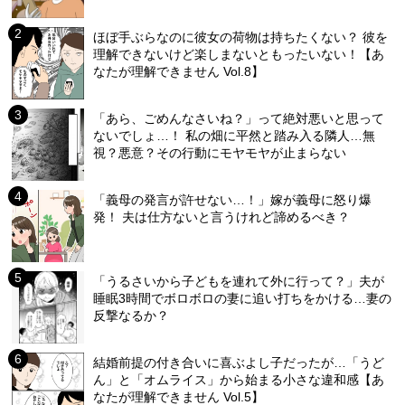
ほぼ手ぶらなのに彼女の荷物は持ちたくない？ 彼を
理解できないけど楽しまないともったいない！【あ
なたが理解できません Vol.8】
「あら、ごめんなさいね？」って絶対悪いと思って
ないでしょ…！ 私の畑に平然と踏み入る隣人…無
視？悪意？その行動にモヤモヤが止まらない
「義母の発言が許せない…！」嫁が義母に怒り爆
発！ 夫は仕方ないと言うけれど諦めるべき？
「うるさいから子どもを連れて外に行って？」夫が
睡眠3時間でボロボロの妻に追い打ちをかける…妻の
反撃なるか？
結婚前提の付き合いに喜ぶよし子だったが…「うど
ん」と「オムライス」から始まる小さな違和感【あ
なたが理解できません Vol.5】