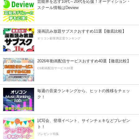
芸能界を志す10代～20代を応援！オーディション・
スクール情報はDeview
漫画読み放題サブスクおすすめ11選【徹底比較】
オリコン顧客満足度ランキング
2026年動画配信サービスおすすめ40選【徹底比較】
CS動画配信サービス20選
毎週の音楽ランキングから、ヒットの推移をチェッ
ク！
試写会、登壇イベント、サインチェキなどプレゼン
ト！
プレゼント特集