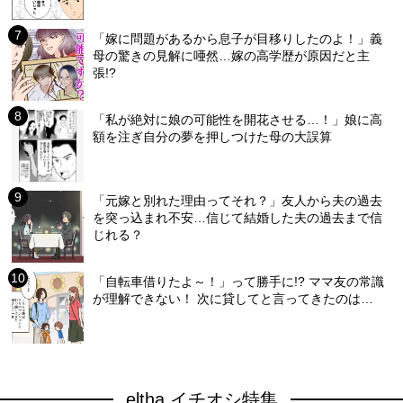
「嫁に問題があるから息子が目移りしたのよ！」義
母の驚きの見解に唖然…嫁の高学歴が原因だと主
張!?
「私が絶対に娘の可能性を開花させる…！」娘に高
額を注ぎ自分の夢を押しつけた母の大誤算
「元嫁と別れた理由ってそれ？」友人から夫の過去
を突っ込まれ不安…信じて結婚した夫の過去まで信
じれる？
「自転車借りたよ～！」って勝手に!? ママ友の常識
が理解できない！ 次に貸してと言ってきたのは…
eltha イチオシ特集