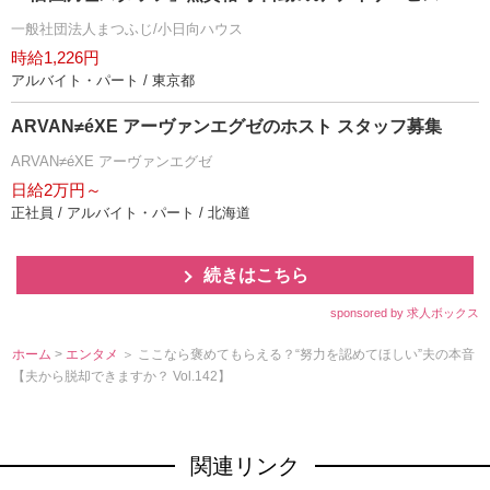
一般社団法人まつふじ/小日向ハウス
時給1,226円
アルバイト・パート / 東京都
ARVAN≠éXE アーヴァンエグゼのホスト スタッフ募集
ARVAN≠éXE アーヴァンエグゼ
日給2万円～
正社員 / アルバイト・パート / 北海道
続きはこちら
sponsored by 求人ボックス
ホーム
>
エンタメ
＞ ここなら褒めてもらえる？“努力を認めてほしい”夫の本音
【夫から脱却できますか？ Vol.142】
関連リンク