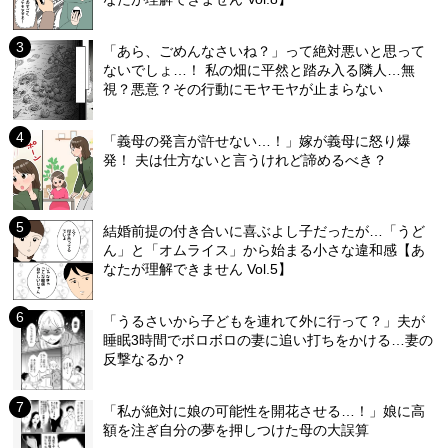
「あら、ごめんなさいね？」って絶対悪いと思って
ないでしょ…！ 私の畑に平然と踏み入る隣人…無
視？悪意？その行動にモヤモヤが止まらない
「義母の発言が許せない…！」嫁が義母に怒り爆
発！ 夫は仕方ないと言うけれど諦めるべき？
結婚前提の付き合いに喜ぶよし子だったが…「うど
ん」と「オムライス」から始まる小さな違和感【あ
なたが理解できません Vol.5】
「うるさいから子どもを連れて外に行って？」夫が
睡眠3時間でボロボロの妻に追い打ちをかける…妻の
反撃なるか？
「私が絶対に娘の可能性を開花させる…！」娘に高
額を注ぎ自分の夢を押しつけた母の大誤算