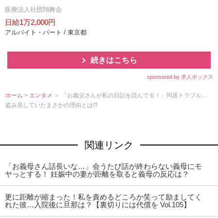
医療法人社団翔舞会
日給1万2,000円
アルバイト・パート / 東京都
続きはこちら
sponsored by 求人ボックス
ホーム
>
エンタメ
＞ 「お義父さんが私の日記を読んでる！」同居トラブル…
盗み見していたまさかの理由とは!?
関連リンク
「お義母さん話長いな…」会うたび話が終わらない義母にモ
ヤっとする！ 妊娠中の妻が距離を取ると義母の反応は？
更に距離が縮まった！私を責めるどころか笑って励ましてく
れた彼…入院後に旦那は？【裏切りには代償を Vol.105】