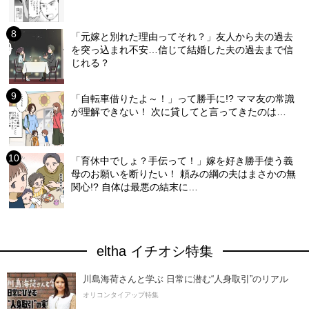
「元嫁と別れた理由ってそれ？」友人から夫の過去
を突っ込まれ不安…信じて結婚した夫の過去まで信
じれる？
「自転車借りたよ～！」って勝手に!? ママ友の常識
が理解できない！ 次に貸してと言ってきたのは…
「育休中でしょ？手伝って！」嫁を好き勝手使う義
母のお願いを断りたい！ 頼みの綱の夫はまさかの無
関心!? 自体は最悪の結末に…
eltha イチオシ特集
川島海荷さんと学ぶ 日常に潜む“人身取引”のリアル
オリコンタイアップ特集