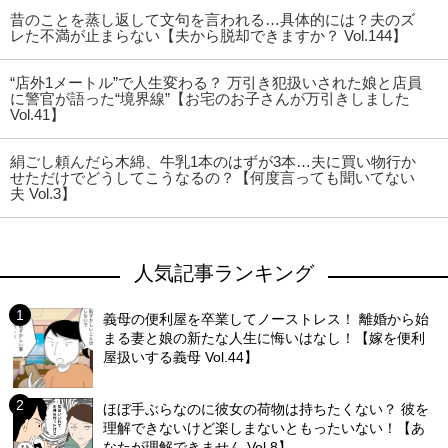
昔のことを蒸し返して文句を言われる…具体的には？夫のズ
レた不満が止まらない【夫から脱却できますか？ Vol.144】
“店外1メートル”で人生変わる？ 万引き犯扱いされた娘と店員
に警官が語った“境界線”【お宅のお子さんが万引きしました
Vol.41】
絹ごし頼んだら木綿、牛乳1本のはずが3本…夫に買い物行か
せただけでどうしてこうなるの？【何度言っても聞いてない
夫 Vol.3】
人気記事ランキング
義母の便利屋を卒業してノーストレス！ 離婚から始
まる妻と娘の新たな人生に悔いはなし！【嫁を便利
屋扱いする義母 Vol.44】
ほぼ手ぶらなのに彼女の荷物は持ちたくない？ 彼を
理解できないけど楽しまないともったいない！【あ
なたが理解できません Vol.8】