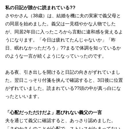
私の日記が誰かに読まれている??
さやかさん（38歳）は、結婚を機に夫の実家で義父母と
の同居を始めました。義父は一見穏やかな人物でした
が、同居2年目に入ったころから言動に違和感を覚えるよ
うになります。「今日は疲れてたんじゃないか」「昨
日、眠れなかっただろう」??まるで体調を知っているか
のような一言が続くようになっていったのです。
ある夜、引き出しを開けると日記の向きがずれていまし
た。翌日こっそり付箋を挟んで確認すると、3日後に位置
がずれていました。読まれている??頭の中が真っ白にな
ったといいます。
「心配だっただけだよ」悪びれない義父の一言
夫を通じて義父に確認すると、あっさり認めました。
「さやかさんのことが心配で。ストレスがたまってない