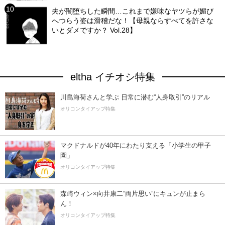
夫が闇堕ちした瞬間…これまで嫌味なヤツらが媚び
へつらう姿は滑稽だな！【母親ならすべてを許さな
いとダメですか？ Vol.28】
eltha イチオシ特集
川島海荷さんと学ぶ 日常に潜む“人身取引”のリアル
オリコンタイアップ特集
マクドナルドが40年にわたり支える「小学生の甲子
園」
オリコンタイアップ特集
森崎ウィン×向井康二“両片思い”にキュンが止まら
ん！
オリコンタイアップ特集