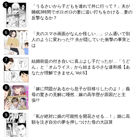
「うるさいから子どもを連れて外に行って？」夫が
睡眠3時間でボロボロの妻に追い打ちをかける…妻の
反撃なるか？
「夫のスマホ画面がなんか怪しい…」ジム通いで別
人のように変わった!? 夫が隠していた衝撃の事実と
は
結婚前提の付き合いに喜ぶよし子だったが…「うど
ん」と「オムライス」から始まる小さな違和感【あ
なたが理解できません Vol.5】
「嫁に問題があるから息子が目移りしたのよ！」義
母の驚きの見解に唖然…嫁の高学歴が原因だと主
張!?
「私が絶対に娘の可能性を開花させる…！」娘に高
額を注ぎ自分の夢を押しつけた母の大誤算