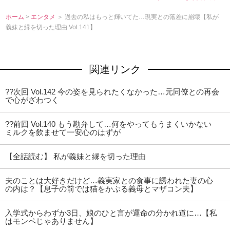
ホーム
>
エンタメ
＞ 過去の私はもっと輝いてた…現実との落差に崩壊【私が
義妹と縁を切った理由 Vol.141】
関連リンク
??次回 Vol.142 今の姿を見られたくなかった…元同僚との再会
で心がざわつく
??前回 Vol.140 もう勘弁して…何をやってもうまくいかない
ミルクを飲ませて一安心のはずが
【全話読む】 私が義妹と縁を切った理由
夫のことは大好きだけど…義実家との食事に誘われた妻の心
の内は？【息子の前では猫をかぶる義母とマザコン夫】
入学式からわずか3日、娘のひと言が運命の分かれ道に…【私
はモンペじゃありません】