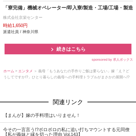
「寮完備」機械オペレーター/即入寮/製造・工場/工場・製造
株式会社京栄センター
時給1,650円
派遣社員 / 神奈川県
続きはこちら
sponsored by 求人ボックス
ホーム
>
エンタメ
＞ 義母「もうあなたの手作りご飯は要らない」嫁「え？ど
うしてですか!?」ひとり暮らしの義母への手料理トラブルがまさかの展開へ!?
関連リンク
【まんが】嫁の手料理はいりません！
今その一言言う!?ボロボロの私に追い打ちマウントする元同僚
【私が義妹と縁を切った理由 Vol.143】