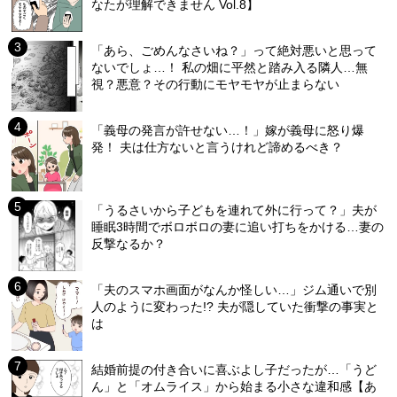
なたが理解できません Vol.8】
「あら、ごめんなさいね？」って絶対悪いと思って
ないでしょ…！ 私の畑に平然と踏み入る隣人…無
視？悪意？その行動にモヤモヤが止まらない
「義母の発言が許せない…！」嫁が義母に怒り爆
発！ 夫は仕方ないと言うけれど諦めるべき？
「うるさいから子どもを連れて外に行って？」夫が
睡眠3時間でボロボロの妻に追い打ちをかける…妻の
反撃なるか？
「夫のスマホ画面がなんか怪しい…」ジム通いで別
人のように変わった!? 夫が隠していた衝撃の事実と
は
結婚前提の付き合いに喜ぶよし子だったが…「うど
ん」と「オムライス」から始まる小さな違和感【あ