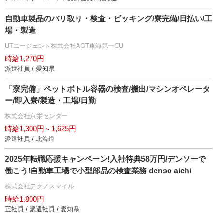
自動車製品のバリ取り・検査・ピッキング/寮完備/日払い/工
場・製造
UTエージェント株式会社AGT東海第一CU
時給1,270円
派遣社員 / 愛知県
「寮完備」ペットボトル容器の検査/搬出/マシンオペレータ
ー/即入寮/製造・工場/日勤
株式会社京栄センター
時給1,300円～1,625円
派遣社員 / 北海道
2025年転職応援キャンペーン!入社特典58万円/デンソーで
働こう!自動車工場で小型部品の検査業務 denso aichi
株式会社テクノスマイル
時給1,800円
正社員 / 派遣社員 / 愛知県