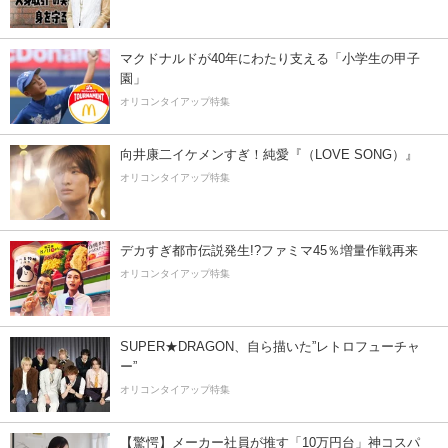
マクドナルドが40年にわたり支える「小学生の甲子
園」
オリコンタイアップ特集
向井康二イケメンすぎ！純愛『（LOVE SONG）』
オリコンタイアップ特集
デカすぎ都市伝説発生!?ファミマ45％増量作戦再来
オリコンタイアップ特集
SUPER★DRAGON、自ら描いた”レトロフューチャ
ー”
オリコンタイアップ特集
【驚愕】メーカー社員が推す「10万円台」神コスパ