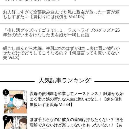
お人好しすぎて全部飲み込んでた私に親友が放った一言が頼
もしすぎた…【裏切りには代償を Vol.106】
「推し活グッズってゴミでしょ」ラストライブのグッズと26
年分の思い出をけなした夫を娘が一喝した話
絹ごし頼んだら木綿、牛乳1本のはずが3本…夫に買い物行か
せただけでどうしてこうなるの？【何度言っても聞いてない
夫 Vol.3】
人気記事ランキング
義母の便利屋を卒業してノーストレス！ 離婚から始
まる妻と娘の新たな人生に悔いはなし！【嫁を便利
屋扱いする義母 Vol.44】
ほぼ手ぶらなのに彼女の荷物は持ちたくない？ 彼を
理解できないけど楽しまないともったいない！【あ