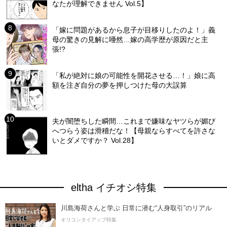
なたが理解できません Vol.5】
「嫁に問題があるから息子が目移りしたのよ！」義
母の驚きの見解に唖然…嫁の高学歴が原因だと主
張!?
「私が絶対に娘の可能性を開花させる…！」娘に高
額を注ぎ自分の夢を押しつけた母の大誤算
夫が闇堕ちした瞬間…これまで嫌味なヤツらが媚び
へつらう姿は滑稽だな！【母親ならすべてを許さな
いとダメですか？ Vol.28】
eltha イチオシ特集
川島海荷さんと学ぶ 日常に潜む“人身取引”のリアル
オリコンタイアップ特集