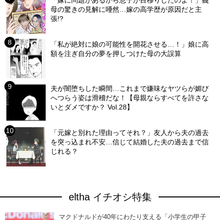
母の驚きの見解に唖然…嫁の高学歴が原因だと主
張!?
「私が絶対に娘の可能性を開花させる…！」娘に高
額を注ぎ自分の夢を押しつけた母の大誤算
夫が闇堕ちした瞬間…これまで嫌味なヤツらが媚び
へつらう姿は滑稽だな！【母親ならすべてを許さな
いとダメですか？ Vol.28】
「元嫁と別れた理由ってそれ？」友人から夫の過去
を突っ込まれ不安…信じて結婚した夫の過去まで信
じれる？
eltha イチオシ特集
マクドナルドが40年にわたり支える「小学生の甲子