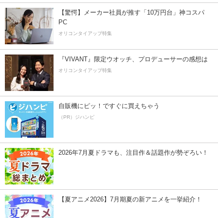
【驚愕】メーカー社員が推す「10万円台」神コスパ
PC
オリコンタイアップ特集
『VIVANT』限定ウオッチ、プロデューサーの感想は
オリコンタイアップ特集
自販機にピッ！ですぐに買えちゃう
（PR）ジハンピ
2026年7月夏ドラマも、注目作＆話題作が勢ぞろい！
【夏アニメ2026】7月期夏の新アニメを一挙紹介！