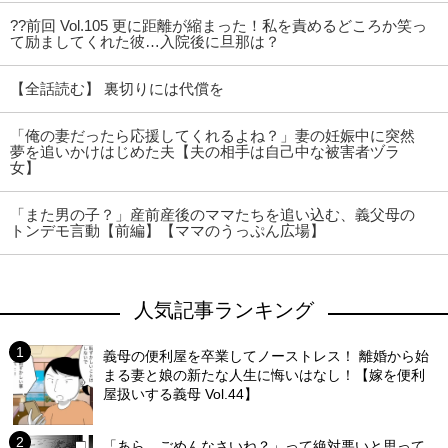
??前回 Vol.105 更に距離が縮まった！私を責めるどころか笑っ
て励ましてくれた彼…入院後に旦那は？
【全話読む】 裏切りには代償を
「俺の妻だったら応援してくれるよね？」妻の妊娠中に突然
夢を追いかけはじめた夫【夫の相手は自己中な被害者ヅラ
女】
「また男の子？」産前産後のママたちを追い込む、義父母の
トンデモ言動【前編】【ママのうっぷん広場】
人気記事ランキング
義母の便利屋を卒業してノーストレス！ 離婚から始
まる妻と娘の新たな人生に悔いはなし！【嫁を便利
屋扱いする義母 Vol.44】
「あら、ごめんなさいね？」って絶対悪いと思って