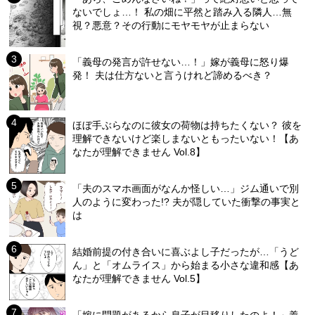
ないでしょ…！ 私の畑に平然と踏み入る隣人…無
視？悪意？その行動にモヤモヤが止まらない
「義母の発言が許せない…！」嫁が義母に怒り爆
発！ 夫は仕方ないと言うけれど諦めるべき？
ほぼ手ぶらなのに彼女の荷物は持ちたくない？ 彼を
理解できないけど楽しまないともったいない！【あ
なたが理解できません Vol.8】
「夫のスマホ画面がなんか怪しい…」ジム通いで別
人のように変わった!? 夫が隠していた衝撃の事実と
は
結婚前提の付き合いに喜ぶよし子だったが…「うど
ん」と「オムライス」から始まる小さな違和感【あ
なたが理解できません Vol.5】
「嫁に問題があるから息子が目移りしたのよ！」義