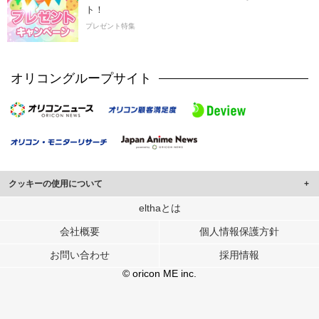
ト！
プレゼント特集
オリコングループサイト
クッキーの使用について
このサイトでは Cookie を使用して、ユーザーに合わせたコンテンツや広告の
elthaとは
表示、ソーシャル メディア機能の提供、広告の表示回数やクリック数の測定を
会社概要
個人情報保護方針
行っています。
また、ユーザーによるサイトの利用状況についても情報を収集し、ソーシャル
お問い合わせ
採用情報
メディアや広告配信、データ解析の各パートナーに提供しています。
各パートナーは、この情報とユーザーが各パートナーに提供した他の情報や、
© oricon ME inc.
ユーザーが各パートナーのサービスを使用したときに収集した他の情報を組み
合わせて使用することがあります。