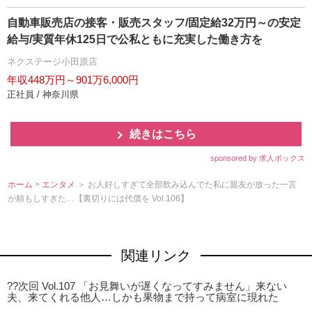
自動車販売店の接客・販売スタッフ/固定給32万円～の安定
給与/実質年休125日で公私ともに充実した働き方を
ネクステージ小田原店
年収448万円～901万6,000円
正社員 / 神奈川県
続きはこちら
sponsored by 求人ボックス
ホーム
>
エンタメ
＞ お人好しすぎて全部飲み込んでた私に親友が放った一言
が頼もしすぎた…【裏切りには代償を Vol.106】
関連リンク
??次回 Vol.107 「お見舞いが遅くなってすみません」来ない
夫、来てくれる他人…しかも果物まで持って病室に現れた