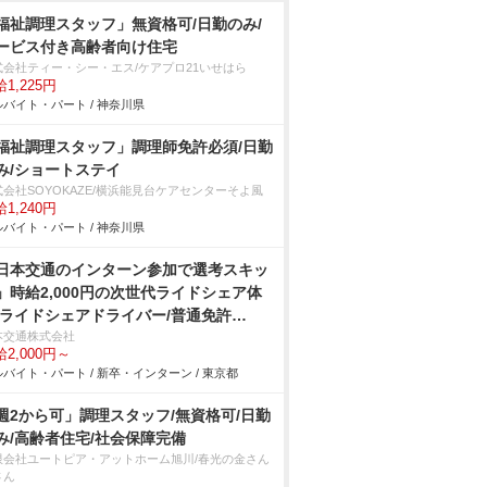
福祉調理スタッフ」無資格可/日勤のみ/
ービス付き高齢者向け住宅
式会社ティー・シー・エス/ケアプロ21いせはら
1,225円
バイト・パート / 神奈川県
福祉調理スタッフ」調理師免許必須/日勤
み/ショートステイ
式会社SOYOKAZE/横浜能見台ケアセンターそよ風
1,240円
バイト・パート / 神奈川県
日本交通のインターン参加で選考スキッ
」時給2,000円の次世代ライドシェア体
/ライドシェアドライバー/普通免許
K/20代活躍中
本交通株式会社
2,000円～
バイト・パート / 新卒・インターン / 東京都
週2から可」調理スタッフ/無資格可/日勤
み/高齢者住宅/社会保障完備
限会社ユートピア・アットホーム旭川/春光の金さん
さん