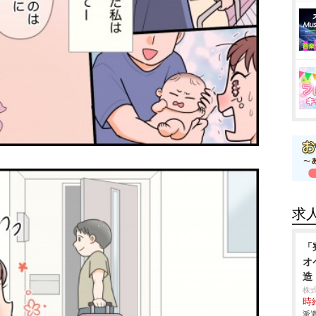
求
「
オ
造
株
時給
派遣