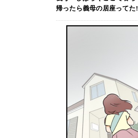
帰ったら義母の居座ってた!