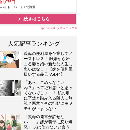
1,075円
バイト・パート / 北海道
続きはこちら
sponsored by 求人ボックス
人気記事ランキング
義母の便利屋を卒業してノ
ーストレス！ 離婚から始
まる妻と娘の新たな人生に
悔いはなし！【嫁を便利屋
扱いする義母 Vol.44】
「あら、ごめんなさい
ね？」って絶対悪いと思っ
てないでしょ…！ 私の畑
に平然と踏み入る隣人…無
視？悪意？その行動にモヤ
モヤが止まらない
「義母の発言が許せな
い…！」嫁が義母に怒り爆
発！ 夫は仕方ないと言う