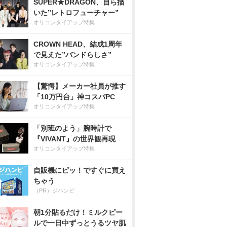
SUPER★DRAGON、自ら描
いた”レトロフューチャー”
オリコンタイアップ特集
CROWN HEAD、結成1周年
で見えた”バンドらしさ”
オリコンタイアップ特集
【驚愕】メーカー社員が推す
「10万円台」神コスパPC
オリコンタイアップ特集
「別班のよう」腕時計で
『VIVANT』の世界観再現
オリコンタイアップ特集
自販機にピッ！ですぐに買え
ちゃう
（PR）ジハンピ
朝1分貼るだけ！ミルクピー
ルで一日中ずっとうるツヤ肌