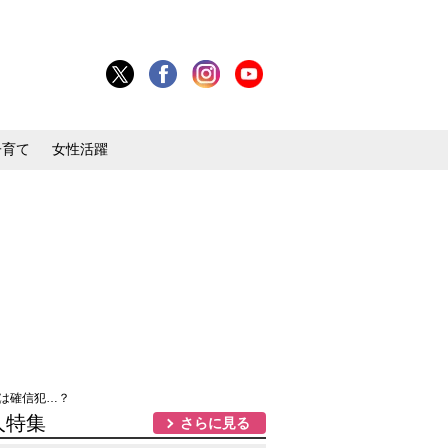
子育て
女性活躍
夫は確信犯…？
人特集
さらに見る