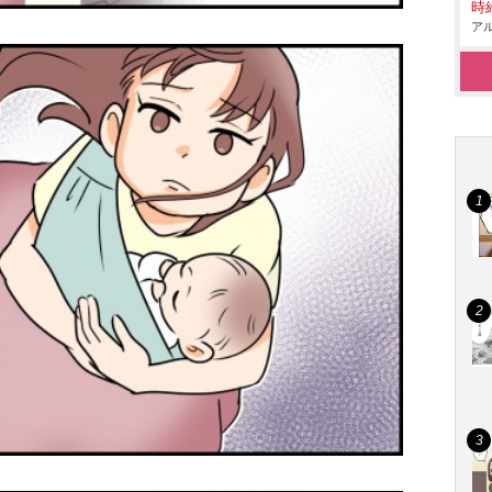
時給
アル