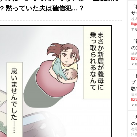
「
? 黙っていた夫は確信犯…？
サ
株
時給
アル
「
の
株
時給
アル
「
プ
験
O
日
時給
アル
「
の
有
銀