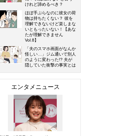
けれど諦めるべき？
ほぼ手ぶらなのに彼女の荷
物は持ちたくない？ 彼を
理解できないけど楽しまな
いともったいない！【あな
たが理解できません
Vol.8】
「夫のスマホ画面がなんか
怪しい…」ジム通いで別人
のように変わった!? 夫が
隠していた衝撃の事実とは
エンタメニュース