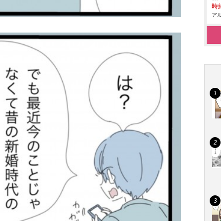
時給
アル