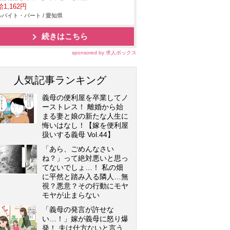
1,162円
バイト・パート / 愛知県
続きはこちら
sponsored by 求人ボックス
人気記事ランキング
義母の便利屋を卒業してノ
ーストレス！ 離婚から始
まる妻と娘の新たな人生に
悔いはなし！【嫁を便利屋
扱いする義母 Vol.44】
「あら、ごめんなさい
ね？」って絶対悪いと思っ
てないでしょ…！ 私の畑
に平然と踏み入る隣人…無
視？悪意？その行動にモヤ
モヤが止まらない
「義母の発言が許せな
い…！」嫁が義母に怒り爆
発！ 夫は仕方ないと言う