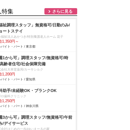
人特集
さらに見る
福祉調理スタッフ」無資格可/日勤のみ/
ョートステイ
会福祉法人あかつき/特別養護老人ホーム 花子
1,350円～
バイト・パート / 東京都
週1から可」調理スタッフ/無資格可/時
/高齢者住宅/社会保障完備
式会社大幸堂薬局/カーサシルク
1,200円
バイト・パート / 愛知県
科助手/未経験OK・ブランクOK
ガロ歯科クリニック
1,250円
バイト・パート / 神奈川県
週3から可」調理スタッフ/無資格可/午前
み/デイサービス
式会社はじめの一歩/ゆいまーるの家