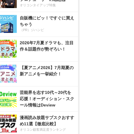
オリコンタイアップ特集
自販機にピッ！ですぐに買え
ちゃう
（PR）ジハンピ
2026年7月夏ドラマも、注目
作＆話題作が勢ぞろい！
【夏アニメ2026】7月期夏の
新アニメを一挙紹介！
芸能界を志す10代～20代を
応援！オーディション・スク
ール情報はDeview
漫画読み放題サブスクおすす
め11選【徹底比較】
オリコン顧客満足度ランキング