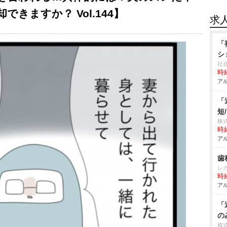
きますか？ Vol.144】
求
「
シ
社
時給
アル
「
短
株
時給
アル
歯
レ
時給
アル
「
の
株