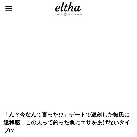
「ん？今なんて言った!?」デートで遅刻した彼氏に
違和感…この人って釣った魚にエサをあげないタイ
プ!?