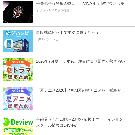
一番似合う登場人物は…『VIVANT』限定ウオッチ
オリコンタイアップ特集
自販機にピッ！ですぐに買えちゃう
（PR）ジハンピ
2026年7月夏ドラマも、注目作＆話題作が勢ぞろい！
【夏アニメ2026】7月期夏の新アニメを一挙紹介！
芸能界を志す10代～20代を応援！オーディション・
スクール情報はDeview