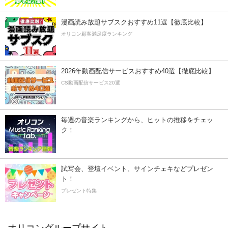
漫画読み放題サブスクおすすめ11選【徹底比較】
オリコン顧客満足度ランキング
2026年動画配信サービスおすすめ40選【徹底比較】
CS動画配信サービス20選
毎週の音楽ランキングから、ヒットの推移をチェッ
ク！
試写会、登壇イベント、サインチェキなどプレゼン
ト！
プレゼント特集
オリコングループサイト