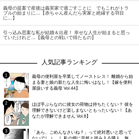
義母の提案で産後は義実家で過ごすことに でもこれがトラ
ブルの始まりに…【赤ちゃん産んだら実家と絶縁する羽目
に…】
引っ込み思案な私が結婚＆出産！ 幸せな人生が始まると思っ
ていたけれど…【義母との戦いで得たもの】
人気記事ランキング
義母の便利屋を卒業してノーストレス！ 離婚から始
まる妻と娘の新たな人生に悔いはなし！【嫁を便利
屋扱いする義母 Vol.44】
ほぼ手ぶらなのに彼女の荷物は持ちたくない？ 彼を
理解できないけど楽しまないともったいない！【あ
なたが理解できません Vol.8】
「あら、ごめんなさいね？」って絶対悪いと思って
ないでしょ…！ 私の畑に平然と踏み入る隣人…無