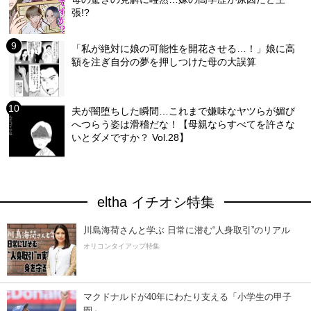
張!?
「私が絶対に娘の可能性を開花させる…！」娘に高
額を注ぎ自分の夢を押しつけた母の大誤算
夫が闇堕ちした瞬間…これまで嫌味なヤツらが媚び
へつらう姿は滑稽だな！【母親ならすべてを許さな
いとダメですか？ Vol.28】
eltha イチオシ特集
川島海荷さんと学ぶ 日常に潜む“人身取引”のリアル
オリコンタイアップ特集
マクドナルドが40年にわたり支える「小学生の甲子
園」