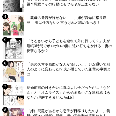
視？悪意？その行動にモヤモヤが止まらない
「義母の発言が許せない…！」嫁が義母に怒り爆
発！ 夫は仕方ないと言うけれど諦めるべき？
「うるさいから子どもを連れて外に行って？」夫が
睡眠3時間でボロボロの妻に追い打ちをかける…妻の
反撃なるか？
「夫のスマホ画面がなんか怪しい…」ジム通いで別
人のように変わった!? 夫が隠していた衝撃の事実と
は
結婚前提の付き合いに喜ぶよし子だったが…「うど
ん」と「オムライス」から始まる小さな違和感【あ
なたが理解できません Vol.5】
「嫁に問題があるから息子が目移りしたのよ！」義
母の驚きの見解に唖然…嫁の高学歴が原因だと主