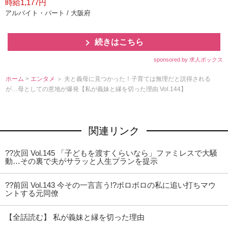
時給1,177円
アルバイト・パート / 大阪府
続きはこちら
sponsored by 求人ボックス
ホーム
>
エンタメ
＞ 夫と義母に見つかった！子育ては無理だと説得される
が…母としての意地が爆発【私が義妹と縁を切った理由 Vol.144】
関連リンク
??次回 Vol.145 「子どもを渡すくらいなら」ファミレスで大騒
動…その裏で夫がサラッと人生プランを提示
??前回 Vol.143 今その一言言う!?ボロボロの私に追い打ちマウ
ントする元同僚
【全話読む】 私が義妹と縁を切った理由