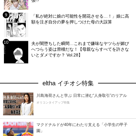
張!?
「私が絶対に娘の可能性を開花させる…！」娘に高
額を注ぎ自分の夢を押しつけた母の大誤算
夫が闇堕ちした瞬間…これまで嫌味なヤツらが媚び
へつらう姿は滑稽だな！【母親ならすべてを許さな
いとダメですか？ Vol.28】
eltha イチオシ特集
川島海荷さんと学ぶ 日常に潜む“人身取引”のリアル
オリコンタイアップ特集
マクドナルドが40年にわたり支える「小学生の甲子
園」