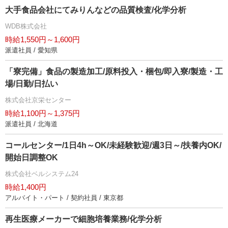
大手食品会社にてみりんなどの品質検査/化学分析
WDB株式会社
時給1,550円～1,600円
派遣社員 / 愛知県
「寮完備」食品の製造加工/原料投入・梱包/即入寮/製造・工
場/日勤/日払い
株式会社京栄センター
時給1,100円～1,375円
派遣社員 / 北海道
コールセンター/1日4h～OK/未経験歓迎/週3日～/扶養内OK/
開始日調整OK
株式会社ベルシステム24
時給1,400円
アルバイト・パート / 契約社員 / 東京都
再生医療メーカーで細胞培養業務/化学分析