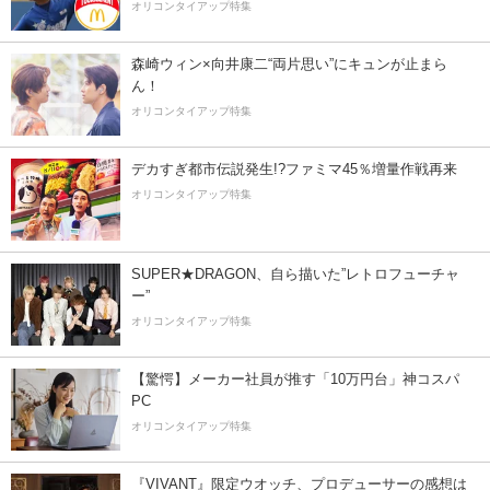
オリコンタイアップ特集
森崎ウィン×向井康二“両片思い”にキュンが止まら
ん！
オリコンタイアップ特集
デカすぎ都市伝説発生!?ファミマ45％増量作戦再来
オリコンタイアップ特集
SUPER★DRAGON、自ら描いた”レトロフューチャ
ー”
オリコンタイアップ特集
【驚愕】メーカー社員が推す「10万円台」神コスパ
PC
オリコンタイアップ特集
『VIVANT』限定ウオッチ、プロデューサーの感想は