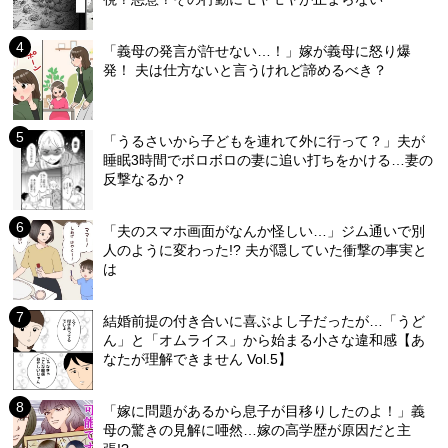
「義母の発言が許せない…！」嫁が義母に怒り爆
発！ 夫は仕方ないと言うけれど諦めるべき？
「うるさいから子どもを連れて外に行って？」夫が
睡眠3時間でボロボロの妻に追い打ちをかける…妻の
反撃なるか？
「夫のスマホ画面がなんか怪しい…」ジム通いで別
人のように変わった!? 夫が隠していた衝撃の事実と
は
結婚前提の付き合いに喜ぶよし子だったが…「うど
ん」と「オムライス」から始まる小さな違和感【あ
なたが理解できません Vol.5】
「嫁に問題があるから息子が目移りしたのよ！」義
母の驚きの見解に唖然…嫁の高学歴が原因だと主