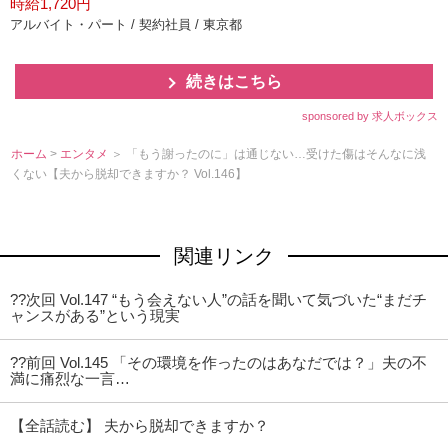
時給1,720円
アルバイト・パート / 契約社員 / 東京都
続きはこちら
sponsored by 求人ボックス
ホーム
>
エンタメ
＞ 「もう謝ったのに」は通じない…受けた傷はそんなに浅
くない【夫から脱却できますか？ Vol.146】
関連リンク
??次回 Vol.147 “もう会えない人”の話を聞いて気づいた“まだチ
ャンスがある”という現実
??前回 Vol.145 「その環境を作ったのはあなだでは？」夫の不
満に痛烈な一言…
【全話読む】 夫から脱却できますか？