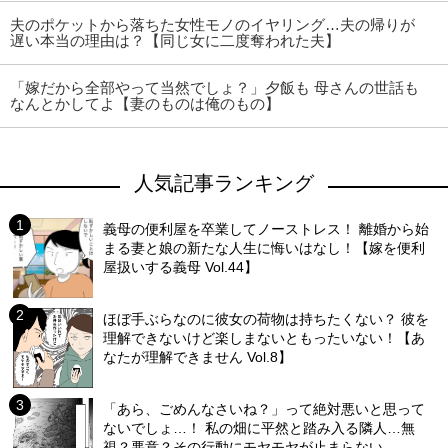
夫のポケットから落ちた女性モノのイヤリング…夫の帰りが
遅い本当の理由は？【同じ女に二度奪われた夫】
「嫁だから全部やって当然でしょ？」夕飯も 母さんの世話も
なんとかしてよ【妻のものは俺のもの】
人気記事ランキング
義母の便利屋を卒業してノーストレス！ 離婚から始
まる妻と娘の新たな人生に悔いはなし！【嫁を便利
屋扱いする義母 Vol.44】
ほぼ手ぶらなのに彼女の荷物は持ちたくない？ 彼を
理解できないけど楽しまないともったいない！【あ
なたが理解できません Vol.8】
「あら、ごめんなさいね？」って絶対悪いと思って
ないでしょ…！ 私の畑に平然と踏み入る隣人…無
視？悪意？その行動にモヤモヤが止まらない