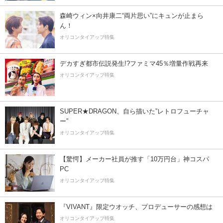
森崎ウィン×向井康二“両片思い”にキュンが止まら
ん！
オリコンタイアップ特集
デカすぎ都市伝説発生!?ファミマ45％増量作戦再来
オリコンタイアップ特集
SUPER★DRAGON、自ら描いた”レトロフューチャ
ー”
オリコンタイアップ特集
【驚愕】メーカー社員が推す「10万円台」神コスパ
PC
オリコンタイアップ特集
『VIVANT』限定ウオッチ、プロデューサーの感想は
オリコンタイアップ特集