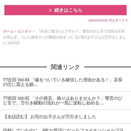
続きはこちら
sponsored by 求人ボックス
ホーム
>
エンタメ
＞ 「本当に逃げたんですか？」警官のひと言で店長の主張
が揺らぎ…ついに娘本人への確認が始まった【お宅のお子さんが万引きしまし
た Vol.43】
関連リンク
??次回 Vol.44 「嘘をついている確信した理由がある！」店長
の圧に震える娘…
??前回 Vol.42 「その発言、偽りはありませんか？」警官のひ
と言で、万引き騒動の流れが一気に逆転し始める…
【全話読む】 お宅のお子さんが万引きしました
信頼していたのに…8年お世話になったファイナンシャルプラ