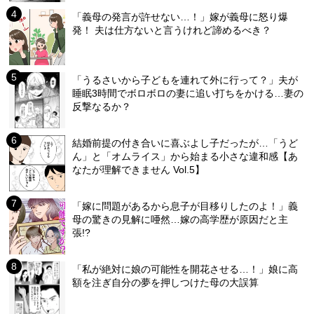
「義母の発言が許せない…！」嫁が義母に怒り爆
発！ 夫は仕方ないと言うけれど諦めるべき？
「うるさいから子どもを連れて外に行って？」夫が
睡眠3時間でボロボロの妻に追い打ちをかける…妻の
反撃なるか？
結婚前提の付き合いに喜ぶよし子だったが…「うど
ん」と「オムライス」から始まる小さな違和感【あ
なたが理解できません Vol.5】
「嫁に問題があるから息子が目移りしたのよ！」義
母の驚きの見解に唖然…嫁の高学歴が原因だと主
張!?
「私が絶対に娘の可能性を開花させる…！」娘に高
額を注ぎ自分の夢を押しつけた母の大誤算