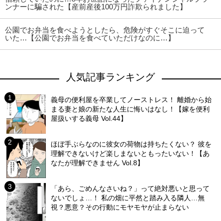
ンナーに騙された【産前産後100万円詐欺られました】
公園でお弁当を食べようとしたら、危険がすぐそこに迫って
いた…【公園でお弁当を食べていただけなのに…】
人気記事ランキング
義母の便利屋を卒業してノーストレス！ 離婚から始
まる妻と娘の新たな人生に悔いはなし！【嫁を便利
屋扱いする義母 Vol.44】
ほぼ手ぶらなのに彼女の荷物は持ちたくない？ 彼を
理解できないけど楽しまないともったいない！【あ
なたが理解できません Vol.8】
「あら、ごめんなさいね？」って絶対悪いと思って
ないでしょ…！ 私の畑に平然と踏み入る隣人…無
視？悪意？その行動にモヤモヤが止まらない