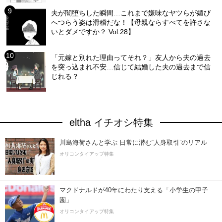
夫が闇堕ちした瞬間…これまで嫌味なヤツらが媚び
へつらう姿は滑稽だな！【母親ならすべてを許さな
いとダメですか？ Vol.28】
「元嫁と別れた理由ってそれ？」友人から夫の過去
を突っ込まれ不安…信じて結婚した夫の過去まで信
じれる？
eltha イチオシ特集
川島海荷さんと学ぶ 日常に潜む“人身取引”のリアル
オリコンタイアップ特集
マクドナルドが40年にわたり支える「小学生の甲子
園」
オリコンタイアップ特集