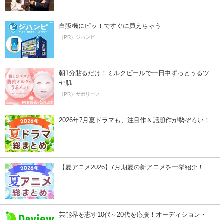
自販機にピッ！ですぐに買えちゃう
（PR）ジハンピ
朝1分貼るだけ！ミルクピールで一日中ずっとうるツ
ヤ肌
（PR）サボリーノ
2026年7月夏ドラマも、注目作＆話題作が勢ぞろい！
【夏アニメ2026】7月期夏の新アニメを一挙紹介！
芸能界を志す10代～20代を応援！オーディション・