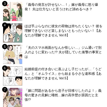
「義母の発言が許せない…！」嫁が義母に怒り爆
発！ 夫は仕方ないと言うけれど諦めるべき？
ほぼ手ぶらなのに彼女の荷物は持ちたくない？ 彼を
理解できないけど楽しまないともったいない！【あ
なたが理解できません Vol.8】
「夫のスマホ画面がなんか怪しい…」ジム通いで別
人のように変わった!? 夫が隠していた衝撃の事実と
は
結婚前提の付き合いに喜ぶよし子だったが…「うど
ん」と「オムライス」から始まる小さな違和感【あ
なたが理解できません Vol.5】
「嫁に問題があるから息子が目移りしたのよ！」義
母の驚きの見解に唖然…嫁の高学歴が原因だと主
張!?