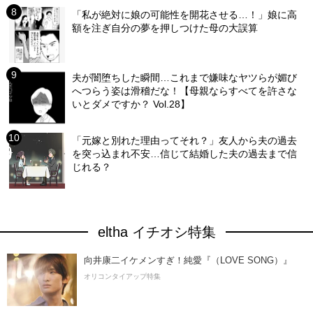
「私が絶対に娘の可能性を開花させる…！」娘に高
額を注ぎ自分の夢を押しつけた母の大誤算
夫が闇堕ちした瞬間…これまで嫌味なヤツらが媚び
へつらう姿は滑稽だな！【母親ならすべてを許さな
いとダメですか？ Vol.28】
「元嫁と別れた理由ってそれ？」友人から夫の過去
を突っ込まれ不安…信じて結婚した夫の過去まで信
じれる？
eltha イチオシ特集
向井康二イケメンすぎ！純愛『（LOVE SONG）』
オリコンタイアップ特集