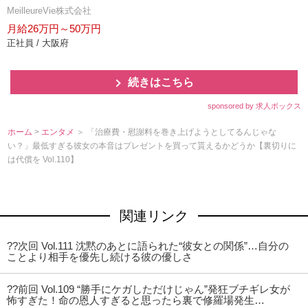
MeilleureVie株式会社
月給26万円～50万円
正社員 / 大阪府
続きはこちら
sponsored by 求人ボックス
ホーム
>
エンタメ
＞ 「治療費・慰謝料を巻き上げようとしてるんじゃな
い？」最低すぎる彼女の本音はプレゼントを買って貰えるかどうか【裏切りに
は代償を Vol.110】
関連リンク
??次回 Vol.111 沈黙のあとに語られた“彼女との関係”…自分の
ことより相手を優先し続ける彼の優しさ
??前回 Vol.109 “勝手にケガしただけじゃん”発狂ブチギレ女が
怖すぎた！命の恩人すぎると思ったら裏で修羅場発生…