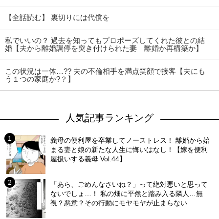
【全話読む】 裏切りには代償を
私でいいの？ 過去を知ってもプロポーズしてくれた彼との結
婚【夫から離婚調停を突き付けられた妻 離婚か再構築か】
この状況は一体…?? 夫の不倫相手を満点笑顔で接客【夫にも
う１つの家庭か?？】
人気記事ランキング
義母の便利屋を卒業してノーストレス！ 離婚から始
まる妻と娘の新たな人生に悔いはなし！【嫁を便利
屋扱いする義母 Vol.44】
「あら、ごめんなさいね？」って絶対悪いと思って
ないでしょ…！ 私の畑に平然と踏み入る隣人…無
視？悪意？その行動にモヤモヤが止まらない