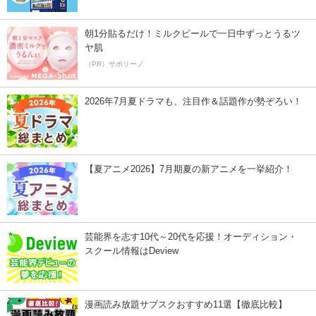
朝1分貼るだけ！ミルクピールで一日中ずっとうるツ
ヤ肌
（PR）サボリーノ
2026年7月夏ドラマも、注目作＆話題作が勢ぞろい！
【夏アニメ2026】7月期夏の新アニメを一挙紹介！
芸能界を志す10代～20代を応援！オーディション・
スクール情報はDeview
漫画読み放題サブスクおすすめ11選【徹底比較】