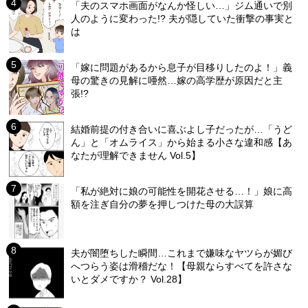
「夫のスマホ画面がなんか怪しい…」ジム通いで別
人のように変わった!? 夫が隠していた衝撃の事実と
は
「嫁に問題があるから息子が目移りしたのよ！」義
母の驚きの見解に唖然…嫁の高学歴が原因だと主
張!?
結婚前提の付き合いに喜ぶよし子だったが…「うど
ん」と「オムライス」から始まる小さな違和感【あ
なたが理解できません Vol.5】
「私が絶対に娘の可能性を開花させる…！」娘に高
額を注ぎ自分の夢を押しつけた母の大誤算
夫が闇堕ちした瞬間…これまで嫌味なヤツらが媚び
へつらう姿は滑稽だな！【母親ならすべてを許さな
いとダメですか？ Vol.28】