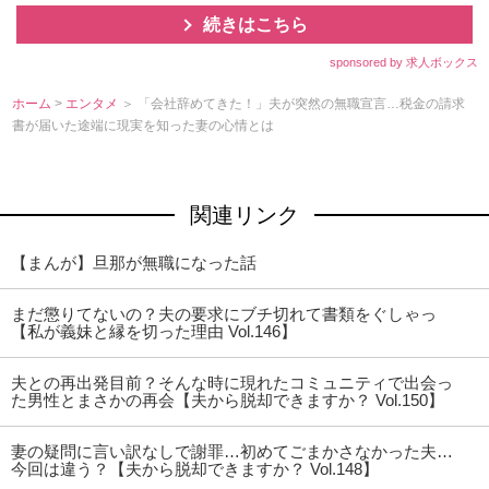
続きはこちら
sponsored by 求人ボックス
ホーム
>
エンタメ
＞ 「会社辞めてきた！」夫が突然の無職宣言…税金の請求
書が届いた途端に現実を知った妻の心情とは
関連リンク
【まんが】旦那が無職になった話
まだ懲りてないの？夫の要求にブチ切れて書類をぐしゃっ
【私が義妹と縁を切った理由 Vol.146】
夫との再出発目前？そんな時に現れたコミュニティで出会っ
た男性とまさかの再会【夫から脱却できますか？ Vol.150】
妻の疑問に言い訳なしで謝罪…初めてごまかさなかった夫…
今回は違う？【夫から脱却できますか？ Vol.148】