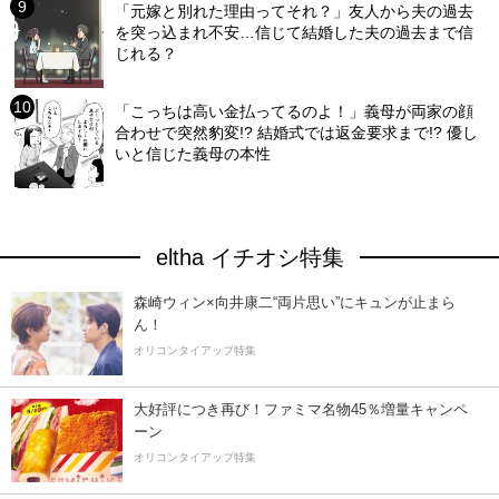
「元嫁と別れた理由ってそれ？」友人から夫の過去
を突っ込まれ不安…信じて結婚した夫の過去まで信
じれる？
「こっちは高い金払ってるのよ！」義母が両家の顔
合わせで突然豹変!? 結婚式では返金要求まで!? 優し
いと信じた義母の本性
eltha イチオシ特集
森崎ウィン×向井康二“両片思い”にキュンが止まら
ん！
オリコンタイアップ特集
大好評につき再び！ファミマ名物45％増量キャンペ
ーン
オリコンタイアップ特集