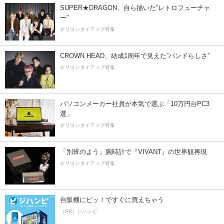
SUPER★DRAGON、自ら描いた”レトロフューチャ
ー”
オリコンタイアップ特集
CROWN HEAD、結成1周年で見えた”バンドらしさ”
オリコンタイアップ特集
パソコンメーカー社員が本気で選ぶ「10万円台PC3
選」
オリコンタイアップ特集
「別班のよう」腕時計で『VIVANT』の世界観再現
オリコンタイアップ特集
自販機にピッ！ですぐに買えちゃう
（PR）ジハンピ