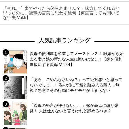
「それ、仕事でやったら怒られません？」味方してくれると
思ったのに…後輩の言葉に思わず絶句【何度言っても聞いて
ない夫 Vol.6】
人気記事ランキング
義母の便利屋を卒業してノーストレス！ 離婚から始
まる妻と娘の新たな人生に悔いはなし！【嫁を便利
屋扱いする義母 Vol.44】
「あら、ごめんなさいね？」って絶対悪いと思って
ないでしょ…！ 私の畑に平然と踏み入る隣人…無
視？悪意？その行動にモヤモヤが止まらない
「義母の発言が許せない…！」嫁が義母に怒り爆
発！ 夫は仕方ないと言うけれど諦めるべき？