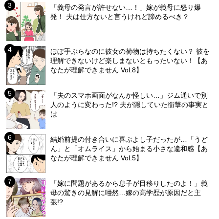
「義母の発言が許せない…！」嫁が義母に怒り爆
発！ 夫は仕方ないと言うけれど諦めるべき？
ほぼ手ぶらなのに彼女の荷物は持ちたくない？ 彼を
理解できないけど楽しまないともったいない！【あ
なたが理解できません Vol.8】
「夫のスマホ画面がなんか怪しい…」ジム通いで別
人のように変わった!? 夫が隠していた衝撃の事実と
は
結婚前提の付き合いに喜ぶよし子だったが…「うど
ん」と「オムライス」から始まる小さな違和感【あ
なたが理解できません Vol.5】
「嫁に問題があるから息子が目移りしたのよ！」義
母の驚きの見解に唖然…嫁の高学歴が原因だと主
張!?