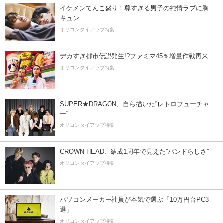
イケメンてんこ盛り！尊すぎる男子の純情ラブに胸
キュン
オリコンタイアップ特集
デカすぎ都市伝説発生!?ファミマ45％増量作戦再来
オリコンタイアップ特集
SUPER★DRAGON、自ら描いた”レトロフューチャ
ー”
オリコンタイアップ特集
CROWN HEAD、結成1周年で見えた”バンドらしさ”
オリコンタイアップ特集
パソコンメーカー社員が本気で選ぶ「10万円台PC3
選」
オリコンタイアップ特集