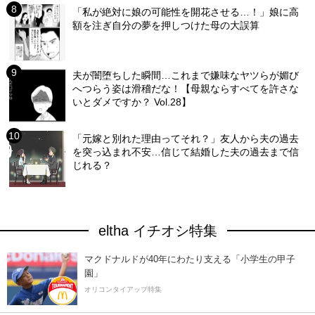
「私が絶対に娘の可能性を開花させる…！」娘に高
額を注ぎ自分の夢を押しつけた母の大誤算
夫が闇堕ちした瞬間…これまで嫌味なヤツらが媚び
へつらう姿は滑稽だな！【母親ならすべてを許さな
いとダメですか？ Vol.28】
「元嫁と別れた理由ってそれ？」友人から夫の過去
を突っ込まれ不安…信じて結婚した夫の過去まで信
じれる？
eltha イチオシ特集
マクドナルドが40年にわたり支える「小学生の甲子
園」
オリコンタイアップ特集