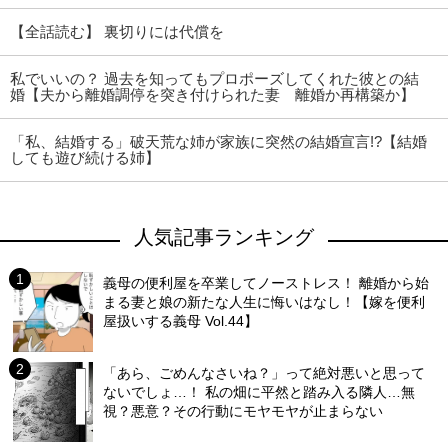
【全話読む】 裏切りには代償を
私でいいの？ 過去を知ってもプロポーズしてくれた彼との結
婚【夫から離婚調停を突き付けられた妻 離婚か再構築か】
「私、結婚する」破天荒な姉が家族に突然の結婚宣言!?【結婚
しても遊び続ける姉】
人気記事ランキング
義母の便利屋を卒業してノーストレス！ 離婚から始
まる妻と娘の新たな人生に悔いはなし！【嫁を便利
屋扱いする義母 Vol.44】
「あら、ごめんなさいね？」って絶対悪いと思って
ないでしょ…！ 私の畑に平然と踏み入る隣人…無
視？悪意？その行動にモヤモヤが止まらない