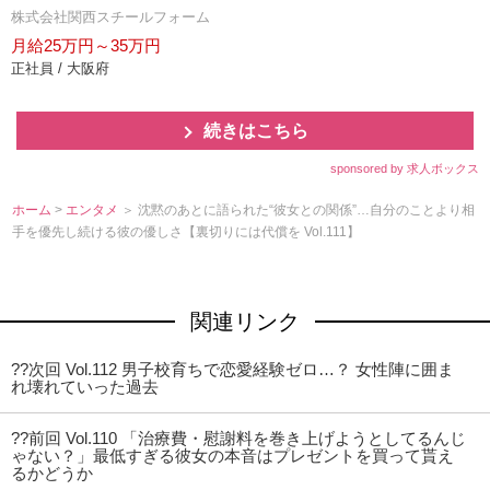
株式会社関西スチールフォーム
月給25万円～35万円
正社員 / 大阪府
続きはこちら
sponsored by 求人ボックス
ホーム
>
エンタメ
＞ 沈黙のあとに語られた“彼女との関係”…自分のことより相
手を優先し続ける彼の優しさ【裏切りには代償を Vol.111】
関連リンク
??次回 Vol.112 男子校育ちで恋愛経験ゼロ…？ 女性陣に囲ま
れ壊れていった過去
??前回 Vol.110 「治療費・慰謝料を巻き上げようとしてるんじ
ゃない？」最低すぎる彼女の本音はプレゼントを買って貰え
るかどうか