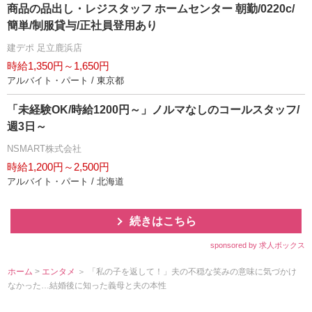
商品の品出し・レジスタッフ ホームセンター 朝勤/0220c/
簡単/制服貸与/正社員登用あり
建デポ 足立鹿浜店
時給1,350円～1,650円
アルバイト・パート / 東京都
「未経験OK/時給1200円～」ノルマなしのコールスタッフ/
週3日～
NSMART株式会社
時給1,200円～2,500円
アルバイト・パート / 北海道
続きはこちら
sponsored by 求人ボックス
ホーム
>
エンタメ
＞ 「私の子を返して！」夫の不穏な笑みの意味に気づかけ
なかった…結婚後に知った義母と夫の本性