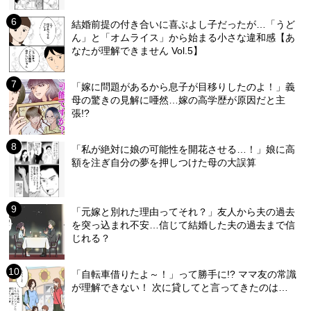
結婚前提の付き合いに喜ぶよし子だったが…「うど
ん」と「オムライス」から始まる小さな違和感【あ
なたが理解できません Vol.5】
「嫁に問題があるから息子が目移りしたのよ！」義
母の驚きの見解に唖然…嫁の高学歴が原因だと主
張!?
「私が絶対に娘の可能性を開花させる…！」娘に高
額を注ぎ自分の夢を押しつけた母の大誤算
「元嫁と別れた理由ってそれ？」友人から夫の過去
を突っ込まれ不安…信じて結婚した夫の過去まで信
じれる？
「自転車借りたよ～！」って勝手に!? ママ友の常識
が理解できない！ 次に貸してと言ってきたのは…