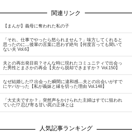
関連リンク
【まんが】義母に奪われた私の子
「それ、仕事でやったら怒られません？」味方してくれると
思ったのに…後輩の言葉に思わず絶句【何度言っても聞いて
ない夫 Vol.6】
夫との再出発目前？そんな時に現れたコミュニティで出会っ
た男性とまさかの再会【夫から脱却できますか？ Vol.150】
なぜ結婚した!? 出会った瞬間に違和感…夫との出会いがすで
にヤバかった【私が義妹と縁を切った理由 Vol.148】
「大丈夫ですか？」突然声をかけられた主婦はすでに狙われ
ていた!? 忍び寄る甘い罠の正体とは
人気記事ランキング