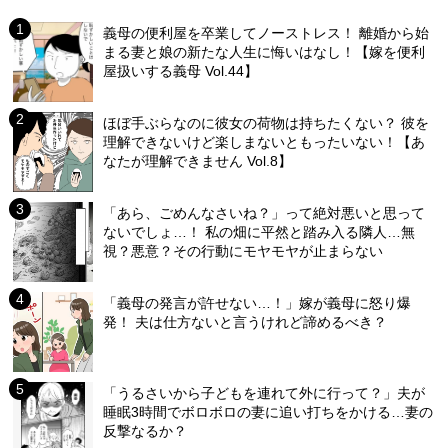
義母の便利屋を卒業してノーストレス！ 離婚から始
まる妻と娘の新たな人生に悔いはなし！【嫁を便利
屋扱いする義母 Vol.44】
ほぼ手ぶらなのに彼女の荷物は持ちたくない？ 彼を
理解できないけど楽しまないともったいない！【あ
なたが理解できません Vol.8】
「あら、ごめんなさいね？」って絶対悪いと思って
ないでしょ…！ 私の畑に平然と踏み入る隣人…無
視？悪意？その行動にモヤモヤが止まらない
「義母の発言が許せない…！」嫁が義母に怒り爆
発！ 夫は仕方ないと言うけれど諦めるべき？
「うるさいから子どもを連れて外に行って？」夫が
睡眠3時間でボロボロの妻に追い打ちをかける…妻の
反撃なるか？