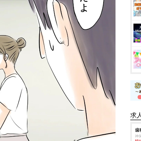
求
歯
神