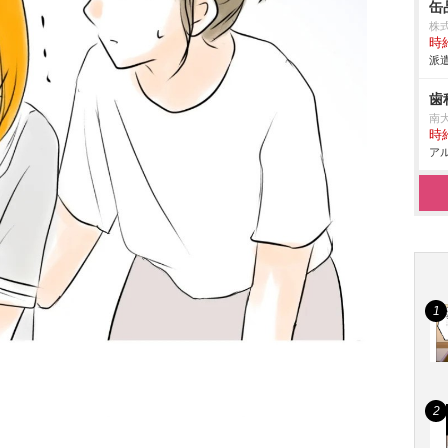
缶
株
時給
派遣
歯
南
時給
アル