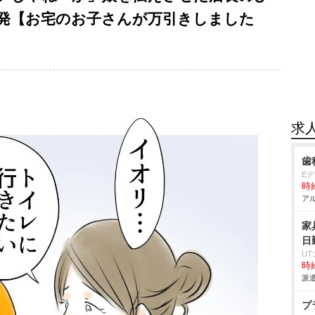
発【お宅のお子さんが万引きしました
求
歯
E
時給
アル
家
日
U
時給
派遣
プ