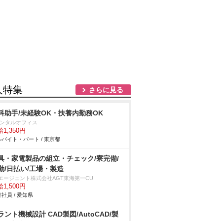
人特集
さらに見る
科助手/未経験OK・扶養内勤務OK
デンタルオフィス
1,350円
バイト・パート / 東京都
具・家電製品の組立・チェック/寮完備/
勤/日払い/工場・製造
Tエージェント株式会社AGT東海第一CU
1,500円
社員 / 愛知県
ラント機械設計 CAD製図/AutoCAD/製