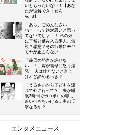
理解できないけど楽しまな
いともったいない！【あな
たが理解できません
Vol.8】
「あら、ごめんなさい
ね？」って絶対悪いと思っ
てないでしょ…！ 私の畑
に平然と踏み入る隣人…無
視？悪意？その行動にモヤ
モヤが止まらない
「義母の発言が許せな
い…！」嫁が義母に怒り爆
発！ 夫は仕方ないと言う
けれど諦めるべき？
「うるさいから子どもを連
れて外に行って？」夫が睡
眠3時間でボロボロの妻に
追い打ちをかける…妻の反
撃なるか？
エンタメニュース