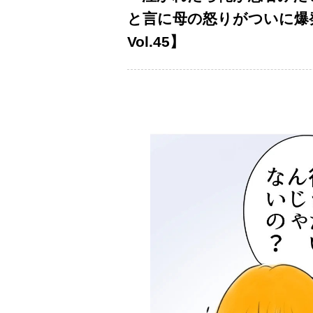
と言に母の怒りがついに爆
Vol.45】