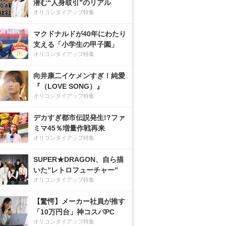
潜む“人身取引”のリアル
オリコンタイアップ特集
マクドナルドが40年にわたり
支える「小学生の甲子園」
オリコンタイアップ特集
向井康二イケメンすぎ！純愛
『（LOVE SONG）』
オリコンタイアップ特集
デカすぎ都市伝説発生!?ファ
ミマ45％増量作戦再来
オリコンタイアップ特集
SUPER★DRAGON、自ら描
いた”レトロフューチャー”
オリコンタイアップ特集
【驚愕】メーカー社員が推す
「10万円台」神コスパPC
オリコンタイアップ特集