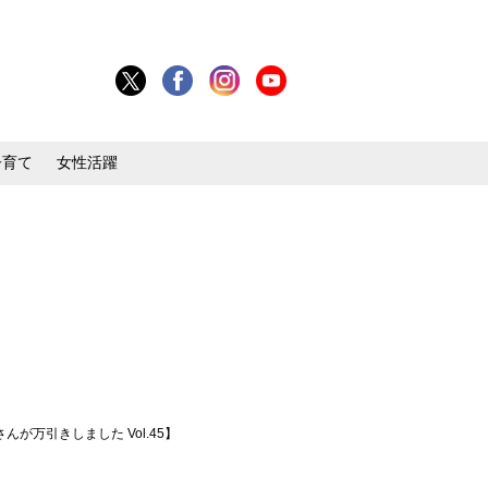
子育て
女性活躍
万引きしました Vol.45】