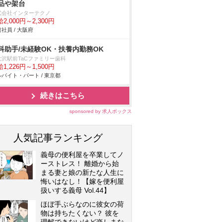
品や架台
式会社インターテクノ
2,000円～2,300円
社員 / 大阪府
科助手/未経験OK・扶養内勤務OK
大沢駅前TaCファミリー歯科
1,226円～1,500円
バイト・パート / 東京都
続きはこちら
sponsored by 求人ボックス
人気記事ランキング
義母の便利屋を卒業してノ
ーストレス！ 離婚から始
まる妻と娘の新たな人生に
悔いはなし！【嫁を便利屋
扱いする義母 Vol.44】
ほぼ手ぶらなのに彼女の荷
物は持ちたくない？ 彼を