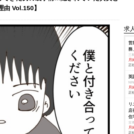
Vol.150】
求
営
務
三
月給
正社
英
NI
月給
正社
リ
店
住
古
月
正社