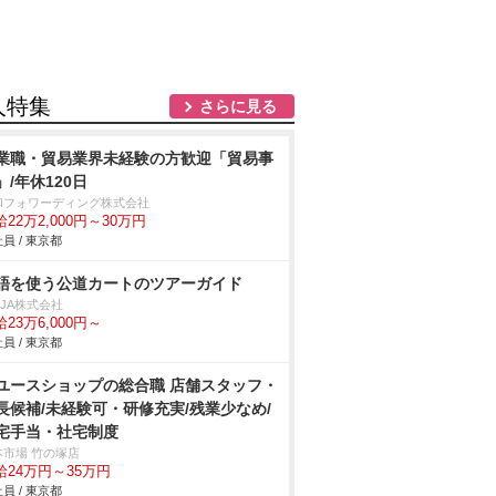
人特集
さらに見る
業職・貿易業界未経験の方歓迎「貿易事
」/年休120日
和フォワーディング株式会社
22万2,000円～30万円
員 / 東京都
語を使う公道カートのツアーガイド
NJA株式会社
23万6,000円～
員 / 東京都
ユースショップの総合職 店舗スタッフ・
長候補/未経験可・研修充実/残業少なめ/
宅手当・社宅制度
本市場 竹の塚店
給24万円～35万円
員 / 東京都