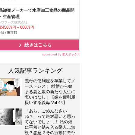
品卸売メーカーで水産加工食品の商品開
・生産管理
ンワフーズ株式会社
収450万円～800万円
員 / 東京都
続きはこちら
sponsored by 求人ボックス
人気記事ランキング
義母の便利屋を卒業してノ
ーストレス！ 離婚から始
まる妻と娘の新たな人生に
悔いはなし！【嫁を便利屋
扱いする義母 Vol.44】
「あら、ごめんなさい
ね？」って絶対悪いと思っ
てないでしょ…！ 私の畑
に平然と踏み入る隣人…無
視？悪意？その行動にモヤ