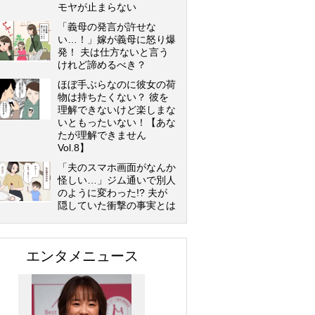
モヤが止まらない
「義母の発言が許せな
い…！」嫁が義母に怒り爆
発！ 夫は仕方ないと言う
けれど諦めるべき？
ほぼ手ぶらなのに彼女の荷
物は持ちたくない？ 彼を
理解できないけど楽しまな
いともったいない！【あな
たが理解できません
Vol.8】
「夫のスマホ画面がなんか
怪しい…」ジム通いで別人
のように変わった!? 夫が
隠していた衝撃の事実とは
エンタメニュース