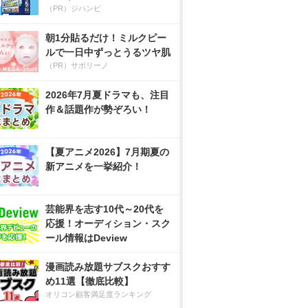
（PR）ジハンピ
朝1分貼るだけ！ミルクピー
ルで一日中ずっとうるツヤ肌
（PR）サボリーノ
2026年7月夏ドラマも、注目
作＆話題作が勢ぞろい！
【夏アニメ2026】7月期夏の
新アニメを一挙紹介！
芸能界を志す10代～20代を
応援！オーディション・スク
ール情報はDeview
漫画読み放題サブスクおすす
め11選【徹底比較】
オリコン顧客満足度ランキング