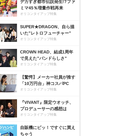
デカすぎ都市伝説発生!?ファ
ミマ45％増量作戦再来
オリコンタイアップ特集
SUPER★DRAGON、自ら描
いた”レトロフューチャー”
オリコンタイアップ特集
CROWN HEAD、結成1周年
で見えた”バンドらしさ”
オリコンタイアップ特集
【驚愕】メーカー社員が推す
「10万円台」神コスパPC
オリコンタイアップ特集
『VIVANT』限定ウオッチ、
プロデューサーの感想は
オリコンタイアップ特集
自販機にピッ！ですぐに買え
ちゃう