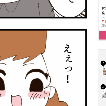
食
発
ハ
年
正社