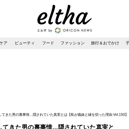
ケア
ビューティ
フード
ファッション
旅行＆おでかけ
ンケア
ダイエット・ボディケア
ヘアスタイル・ヘアアレンジ
白してきた男の裏事情…隠されていた真実とは【私が義妹と縁を切った理由 Vol.150】
白してきた男の裏事情…隠されていた真実と