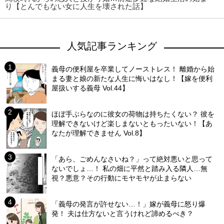
り【とんでもない女に人生を壊された話】
人気記事ランキング
義母の便利屋を卒業してノーストレス！ 離婚から始
まる妻と娘の新たな人生に悔いはなし！【嫁を便利
屋扱いする義母 Vol.44】
ほぼ手ぶらなのに彼女の荷物は持ちたくない？ 彼を
理解できないけど楽しまないともったいない！【あ
なたが理解できません Vol.8】
「あら、ごめんなさいね？」って絶対悪いと思って
ないでしょ…！ 私の畑に平然と踏み入る隣人…無
視？悪意？その行動にモヤモヤが止まらない
「義母の発言が許せない…！」嫁が義母に怒り爆
発！ 夫は仕方ないと言うけれど諦めるべき？