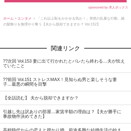
sponsored by 求人ボックス
ホーム
>
エンタメ
＞ 「これ以上恥をかかせる気か！」突然の乱暴な行動…娘
の髪飾りを無理やり奪う【夫から脱却できますか？ Vol.152】
関連リンク
??次回 Vol.153 妻に出て行かれたとバレたら終わる…夫が怯え
ていたこと
??前回 Vol.151 ストレスMAX！見知らぬ男と楽しそうな妻
子…最悪の瞬間を目撃
【全話読む】 夫から脱却できますか？
引越し先は訳ありの部屋…家賃半額の理由は？【夫が勝手に
事故物件決めてきた】
高校時代からの恋人と授かり婚…前途多難な結婚生活の始ま