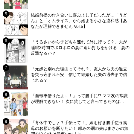
結婚前提の付き合いに喜ぶよし子だったが…「うど
ん」と「オムライス」から始まる小さな違和感【あ
なたが理解できません Vol.5】
「うるさいから子どもを連れて外に行って？」夫が
睡眠3時間でボロボロの妻に追い打ちをかける…妻の
反撃なるか？
「元嫁と別れた理由ってそれ？」友人から夫の過去
を突っ込まれ不安…信じて結婚した夫の過去まで信
じれる？
「自転車借りたよ～！」って勝手に!? ママ友の常識
が理解できない！ 次に貸してと言ってきたのは…
「育休中でしょ？手伝って！」嫁を好き勝手使う義
母のお願いを断りたい！ 頼みの綱の夫はまさかの無
関心!? 自体は最悪の結末に…