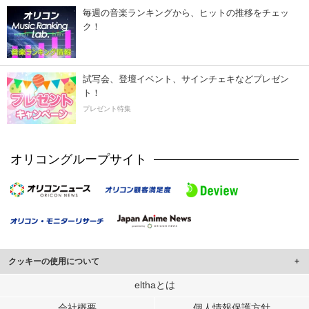
毎週の音楽ランキングから、ヒットの推移をチェッ
ク！
試写会、登壇イベント、サインチェキなどプレゼン
ト！
プレゼント特集
オリコングループサイト
クッキーの使用について
このサイトでは Cookie を使用して、ユーザーに合わせたコンテンツや広告の
elthaとは
表示、ソーシャル メディア機能の提供、広告の表示回数やクリック数の測定を
会社概要
個人情報保護方針
行っています。