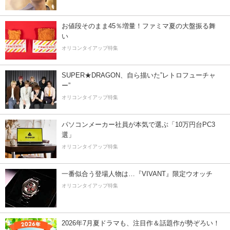
お値段そのまま45％増量！ファミマ夏の大盤振る舞
い
オリコンタイアップ特集
SUPER★DRAGON、自ら描いた”レトロフューチャ
ー”
オリコンタイアップ特集
パソコンメーカー社員が本気で選ぶ「10万円台PC3
選」
オリコンタイアップ特集
一番似合う登場人物は…『VIVANT』限定ウオッチ
オリコンタイアップ特集
2026年7月夏ドラマも、注目作＆話題作が勢ぞろい！