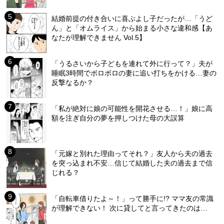
結婚前提の付き合いに喜ぶよし子だったが…「うど
ん」と「オムライス」から始まる小さな違和感【あ
なたが理解できません Vol.5】
「うるさいから子どもを連れて外に行って？」夫が
睡眠3時間でボロボロの妻に追い打ちをかける…妻の
反撃なるか？
「私が絶対に娘の可能性を開花させる…！」娘に高
額を注ぎ自分の夢を押しつけた母の大誤算
「元嫁と別れた理由ってそれ？」友人から夫の過去
を突っ込まれ不安…信じて結婚した夫の過去まで信
じれる？
「自転車借りたよ～！」って勝手に!? ママ友の常識
が理解できない！ 次に貸してと言ってきたのは…