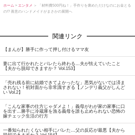
ホーム
>
エンタメ
＞ 「材料費500円ね！」手作りを褒めただけなのにお金とる
の!? 善意のハンドメイドがまさかの展開へ
関連リンク
【まんが】勝手に作って押し付けるママ友
妻に出て行かれたとバレたら終わる…夫が怯えていたこと
【夫から脱却できますか？ Vol.153】
「売れ残る前に結婚できてよかったな」悪気がないでは済ま
されない！初対面から非常識すぎる【ノンデリ義父がしんど
い Vol.2】
「こんな家事の仕方じゃダメよ！」義母がわが家の家事に口
を出す…勝手に冷蔵庫を漁る義母を誰も止められない恐怖の
嫁チェック生活の行方
一番知られたくない相手にバレた…父の反応が最悪【夫から
脱却できますか？ Vol.154】