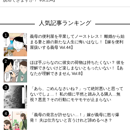
人気記事ランキング
義母の便利屋を卒業してノーストレス！ 離婚から始
まる妻と娘の新たな人生に悔いはなし！【嫁を便利
屋扱いする義母 Vol.44】
ほぼ手ぶらなのに彼女の荷物は持ちたくない？ 彼を
理解できないけど楽しまないともったいない！【あ
なたが理解できません Vol.8】
「あら、ごめんなさいね？」って絶対悪いと思って
ないでしょ…！ 私の畑に平然と踏み入る隣人…無
視？悪意？その行動にモヤモヤが止まらない
「義母の発言が許せない…！」嫁が義母に怒り爆
発！ 夫は仕方ないと言うけれど諦めるべき？