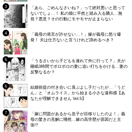
「あら、ごめんなさいね？」って絶対悪いと思って
ないでしょ…！ 私の畑に平然と踏み入る隣人…無
視？悪意？その行動にモヤモヤが止まらない
「義母の発言が許せない…！」嫁が義母に怒り爆
発！ 夫は仕方ないと言うけれど諦めるべき？
「うるさいから子どもを連れて外に行って？」夫が
睡眠3時間でボロボロの妻に追い打ちをかける…妻の
反撃なるか？
結婚前提の付き合いに喜ぶよし子だったが…「うど
ん」と「オムライス」から始まる小さな違和感【あ
なたが理解できません Vol.5】
「嫁に問題があるから息子が目移りしたのよ！」義
母の驚きの見解に唖然…嫁の高学歴が原因だと主
張!?