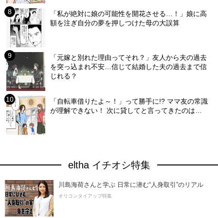
「私が絶対に娘の可能性を開花させる…！」娘に高
額を注ぎ自分の夢を押しつけた母の大誤算
「元嫁と別れた理由ってそれ？」友人から夫の過去
を突っ込まれ不安…信じて結婚した夫の過去まで信
じれる？
「自転車借りたよ～！」って勝手に!? ママ友の常識
が理解できない！ 次に貸してと言ってきたのは…
eltha イチオシ特集
川島海荷さんと学ぶ 日常に潜む“人身取引”のリアル
オリコンタイアップ特集