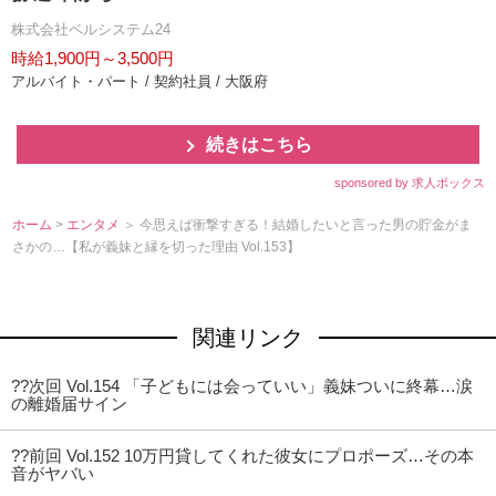
株式会社ベルシステム24
時給1,900円～3,500円
アルバイト・パート / 契約社員 / 大阪府
続きはこちら
sponsored by 求人ボックス
ホーム
>
エンタメ
＞ 今思えば衝撃すぎる！結婚したいと言った男の貯金がま
さかの…【私が義妹と縁を切った理由 Vol.153】
関連リンク
??次回 Vol.154 「子どもには会っていい」義妹ついに終幕…涙
の離婚届サイン
??前回 Vol.152 10万円貸してくれた彼女にプロポーズ…その本
音がヤバい