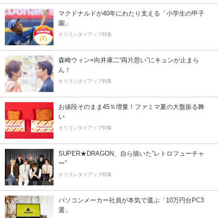
マクドナルドが40年にわたり支える「小学生の甲子
園」
オリコンタイアップ特集
森崎ウィン×向井康二“両片思い”にキュンが止まら
ん！
オリコンタイアップ特集
お値段そのまま45％増量！ファミマ夏の大盤振る舞
い
オリコンタイアップ特集
SUPER★DRAGON、自ら描いた”レトロフューチャ
ー”
オリコンタイアップ特集
パソコンメーカー社員が本気で選ぶ「10万円台PC3
選」