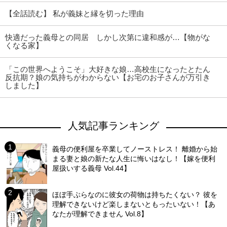
【全話読む】 私が義妹と縁を切った理由
快適だった義母との同居 しかし次第に違和感が…【物がな
くなる家】
「この世界へようこそ」大好きな娘…高校生になったとたん
反抗期？娘の気持ちがわからない【お宅のお子さんが万引き
しました】
人気記事ランキング
義母の便利屋を卒業してノーストレス！ 離婚から始
まる妻と娘の新たな人生に悔いはなし！【嫁を便利
屋扱いする義母 Vol.44】
ほぼ手ぶらなのに彼女の荷物は持ちたくない？ 彼を
理解できないけど楽しまないともったいない！【あ
なたが理解できません Vol.8】