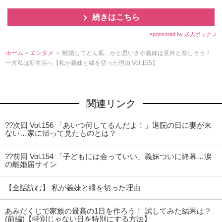
続きはこちら
sponsored by 求人ボックス
ホーム
>
エンタメ
＞ 離婚してどん底…かと思いきや義妹は意外と楽しそう！
一方私は新生活へ【私が義妹と縁を切った理由 Vol.155】
関連リンク
??次回 Vol.156 「あいつ何してるんだよ！」退院の日に妻が来
ない…家に帰って見たものとは？
??前回 Vol.154 「子どもには会っていい」義妹ついに終幕…涙
の離婚届サイン
【全話読む】 私が義妹と縁を切った理由
あみだくじで家族の最高の1日を作ろう！ 試してみた結果は？
(前編)【特別じゃない日を特別にする方法】