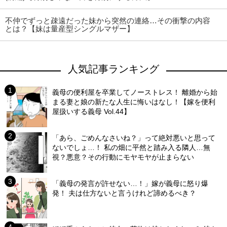
不仲でずっと疎遠だった妹から突然の連絡…その衝撃の内容
とは？【妹は量産型シングルマザー】
人気記事ランキング
義母の便利屋を卒業してノーストレス！ 離婚から始
まる妻と娘の新たな人生に悔いはなし！【嫁を便利
屋扱いする義母 Vol.44】
「あら、ごめんなさいね？」って絶対悪いと思って
ないでしょ…！ 私の畑に平然と踏み入る隣人…無
視？悪意？その行動にモヤモヤが止まらない
「義母の発言が許せない…！」嫁が義母に怒り爆
発！ 夫は仕方ないと言うけれど諦めるべき？