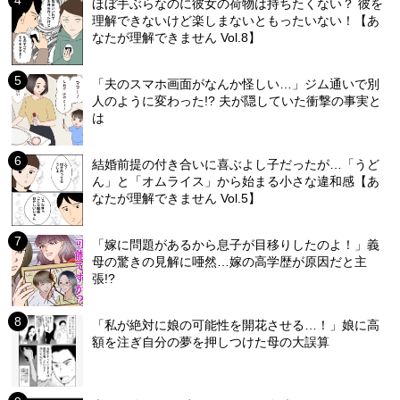
ほぼ手ぶらなのに彼女の荷物は持ちたくない？ 彼を
理解できないけど楽しまないともったいない！【あ
なたが理解できません Vol.8】
「夫のスマホ画面がなんか怪しい…」ジム通いで別
人のように変わった!? 夫が隠していた衝撃の事実と
は
結婚前提の付き合いに喜ぶよし子だったが…「うど
ん」と「オムライス」から始まる小さな違和感【あ
なたが理解できません Vol.5】
「嫁に問題があるから息子が目移りしたのよ！」義
母の驚きの見解に唖然…嫁の高学歴が原因だと主
張!?
「私が絶対に娘の可能性を開花させる…！」娘に高
額を注ぎ自分の夢を押しつけた母の大誤算