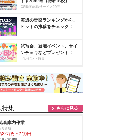
すすめ40選【徹底比較】
CS動画配信サービス20選
毎週の音楽ランキングから、
ヒットの推移をチェック！
試写会、登壇イベント、サイ
ンチェキなどプレゼント！
プレゼント特集
人特集
さらに見る
流倉庫内作業
前営業所
給22万円～27万円
員 / 愛知県