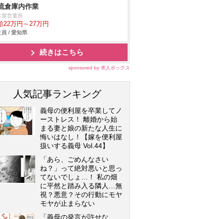
流倉庫内作業
古屋営業所
給22万円～27万円
員 / 愛知県
続きはこちら
sponsored by 求人ボックス
人気記事ランキング
義母の便利屋を卒業してノ
ーストレス！ 離婚から始
まる妻と娘の新たな人生に
悔いはなし！【嫁を便利屋
扱いする義母 Vol.44】
「あら、ごめんなさい
ね？」って絶対悪いと思っ
てないでしょ…！ 私の畑
に平然と踏み入る隣人…無
視？悪意？その行動にモヤ
モヤが止まらない
「義母の発言が許せな