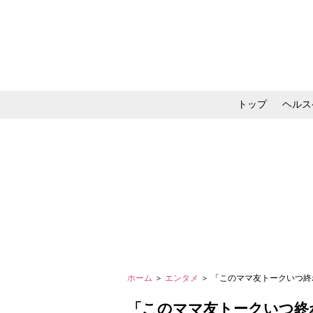
トップ
ヘルス
メイク・コスメ・スキ
ホーム
＞
エンタメ
＞ 「このママ友トークいつ
「このママ友トークいつ終