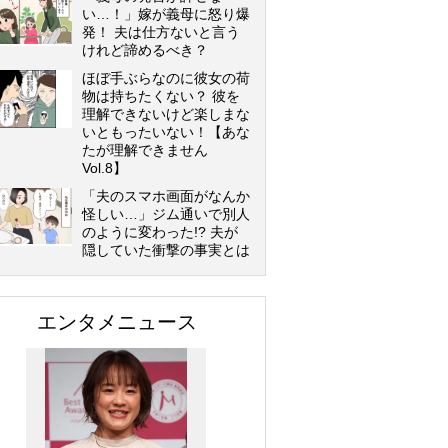
い…！」嫁が義母に怒り爆
発！ 夫は仕方ないと言う
けれど諦めるべき？
ほぼ手ぶらなのに彼女の荷
物は持ちたくない？ 彼を
理解できないけど楽しまな
いともったいない！【あな
たが理解できません
Vol.8】
「夫のスマホ画面がなんか
怪しい…」ジム通いで別人
のように変わった!? 夫が
隠していた衝撃の事実とは
エンタメニュース