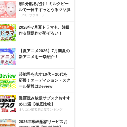
朝1分貼るだけ！ミルクピー
ルで一日中ずっとうるツヤ肌
（PR）サボリーノ
2026年7月夏ドラマも、注目
作＆話題作が勢ぞろい！
【夏アニメ2026】7月期夏の
新アニメを一挙紹介！
芸能界を志す10代～20代を
応援！オーディション・スク
ール情報はDeview
漫画読み放題サブスクおすす
め11選【徹底比較】
オリコン顧客満足度ランキング
2026年動画配信サービスお