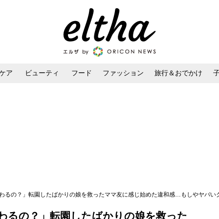
ケア
ビューティ
フード
ファッション
旅行＆おでかけ
ンケア
ダイエット・ボディケア
ヘアスタイル・ヘアアレンジ
終わるの？」転園したばかりの娘を救ったママ友に感じ始めた違和感…もしやヤバいグ
わるの？」転園したばかりの娘を救った