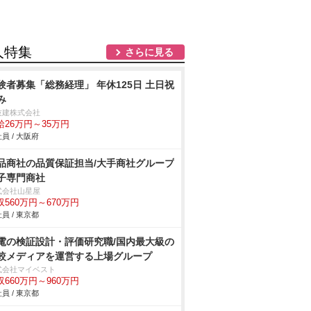
人特集
さらに見る
験者募集「総務経理」 年休125日 土日祝
み
技建株式会社
給26万円～35万円
員 / 大阪府
品商社の品質保証担当/大手商社グループ
子専門商社
式会社山星屋
収560万円～670万円
員 / 東京都
電の検証設計・評価研究職/国内最大級の
較メディアを運営する上場グループ
式会社マイベスト
収660万円～960万円
員 / 東京都