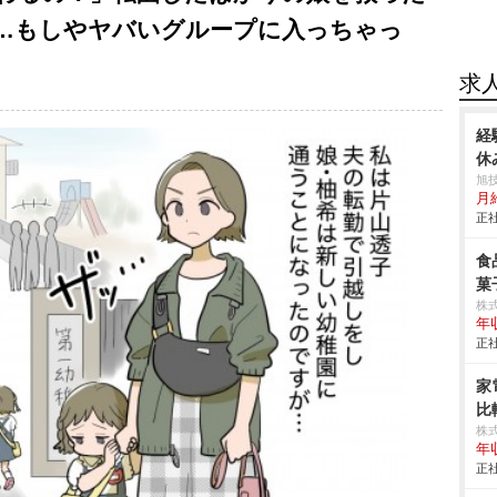
…もしやヤバいグループに入っちゃっ
求
経
休
旭
月
正社
食
菓
株
年
正社
家
比
株
年
正社