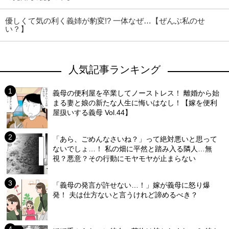
優しくて気の利く義姉が豹変!? 一体なぜ…【ぜんぶ私のせ
い？】
人気記事ランキング
義母の便利屋を卒業してノーストレス！ 離婚から始
まる妻と娘の新たな人生に悔いはなし！【嫁を便利
屋扱いする義母 Vol.44】
「あら、ごめんなさいね？」って絶対悪いと思って
ないでしょ…！ 私の畑に平然と踏み入る隣人…無
視？悪意？その行動にモヤモヤが止まらない
「義母の発言が許せない…！」嫁が義母に怒り爆
発！ 夫は仕方ないと言うけれど諦めるべき？