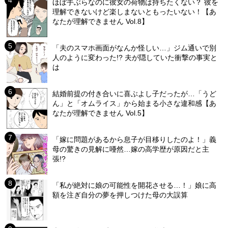
ほぼ手ぶらなのに彼女の荷物は持ちたくない？ 彼を
理解できないけど楽しまないともったいない！【あ
なたが理解できません Vol.8】
「夫のスマホ画面がなんか怪しい…」ジム通いで別
人のように変わった!? 夫が隠していた衝撃の事実と
は
結婚前提の付き合いに喜ぶよし子だったが…「うど
ん」と「オムライス」から始まる小さな違和感【あ
なたが理解できません Vol.5】
「嫁に問題があるから息子が目移りしたのよ！」義
母の驚きの見解に唖然…嫁の高学歴が原因だと主
張!?
「私が絶対に娘の可能性を開花させる…！」娘に高
額を注ぎ自分の夢を押しつけた母の大誤算