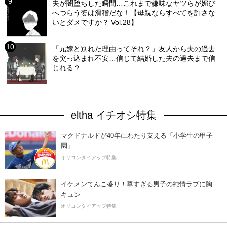
夫が闇堕ちした瞬間…これまで嫌味なヤツらが媚び
へつらう姿は滑稽だな！【母親ならすべてを許さな
いとダメですか？ Vol.28】
「元嫁と別れた理由ってそれ？」友人から夫の過去
を突っ込まれ不安…信じて結婚した夫の過去まで信
じれる？
eltha イチオシ特集
マクドナルドが40年にわたり支える「小学生の甲子
園」
オリコンタイアップ特集
イケメンてんこ盛り！尊すぎる男子の純情ラブに胸
キュン
オリコンタイアップ特集