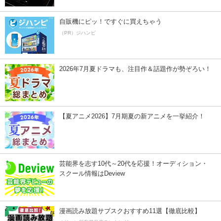
自販機にピッ！ですぐに買えちゃう
（PR）ジハンピ
2026年7月夏ドラマも、注目作＆話題作が勢ぞろい！
【夏アニメ2026】7月期夏の新アニメを一挙紹介！
芸能界を志す10代～20代を応援！オーディション・
スクール情報はDeview
漫画読み放題サブスクおすすめ11選【徹底比較】