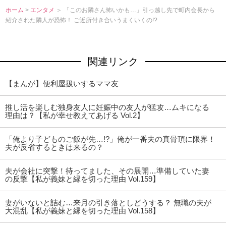
ホーム
>
エンタメ
＞ 「このお隣さん怖いかも…」引っ越し先で町内会長から
紹介された隣人が恐怖！ ご近所付き合いうまくいくの!?
関連リンク
【まんが】便利屋扱いするママ友
推し活を楽しむ独身友人に妊娠中の友人が猛攻…ムキになる
理由は？【私が幸せ教えてあげる Vol.2】
「俺より子どものご飯が先…!?」俺が一番夫の真骨頂に限界！
夫が反省するときは来るの？
夫が会社に突撃！待ってました、その展開…準備していた妻
の反撃【私が義妹と縁を切った理由 Vol.159】
妻がいないと詰む…来月の引き落としどうする？ 無職の夫が
大混乱【私が義妹と縁を切った理由 Vol.158】