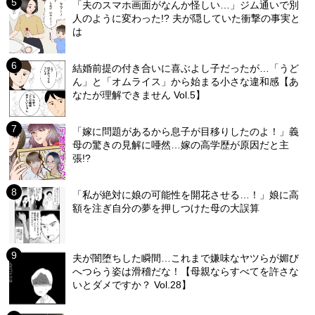
「夫のスマホ画面がなんか怪しい…」ジム通いで別
人のように変わった!? 夫が隠していた衝撃の事実と
は
結婚前提の付き合いに喜ぶよし子だったが…「うど
ん」と「オムライス」から始まる小さな違和感【あ
なたが理解できません Vol.5】
「嫁に問題があるから息子が目移りしたのよ！」義
母の驚きの見解に唖然…嫁の高学歴が原因だと主
張!?
「私が絶対に娘の可能性を開花させる…！」娘に高
額を注ぎ自分の夢を押しつけた母の大誤算
夫が闇堕ちした瞬間…これまで嫌味なヤツらが媚び
へつらう姿は滑稽だな！【母親ならすべてを許さな
いとダメですか？ Vol.28】