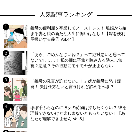
人気記事ランキング
義母の便利屋を卒業してノーストレス！ 離婚から始
まる妻と娘の新たな人生に悔いはなし！【嫁を便利
屋扱いする義母 Vol.44】
「あら、ごめんなさいね？」って絶対悪いと思って
ないでしょ…！ 私の畑に平然と踏み入る隣人…無
視？悪意？その行動にモヤモヤが止まらない
「義母の発言が許せない…！」嫁が義母に怒り爆
発！ 夫は仕方ないと言うけれど諦めるべき？
ほぼ手ぶらなのに彼女の荷物は持ちたくない？ 彼を
理解できないけど楽しまないともったいない！【あ
なたが理解できません Vol.8】