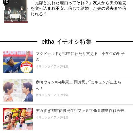
「元嫁と別れた理由ってそれ？」友人から夫の過去
を突っ込まれ不安…信じて結婚した夫の過去まで信
じれる？
eltha イチオシ特集
マクドナルドが40年にわたり支える「小学生の甲子
園」
オリコンタイアップ特集
森崎ウィン×向井康二“両片思い”にキュンが止まら
ん！
オリコンタイアップ特集
デカすぎ都市伝説発生!?ファミマ45％増量作戦再来
オリコンタイアップ特集