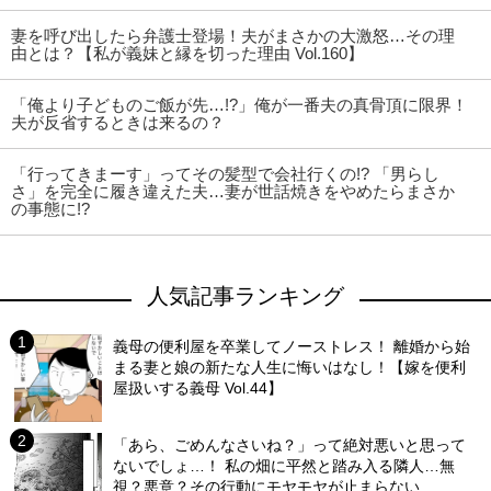
妻を呼び出したら弁護士登場！夫がまさかの大激怒…その理
由とは？【私が義妹と縁を切った理由 Vol.160】
「俺より子どものご飯が先…!?」俺が一番夫の真骨頂に限界！
夫が反省するときは来るの？
「行ってきまーす」ってその髪型で会社行くの!? 「男らし
さ」を完全に履き違えた夫…妻が世話焼きをやめたらまさか
の事態に!?
人気記事ランキング
義母の便利屋を卒業してノーストレス！ 離婚から始
まる妻と娘の新たな人生に悔いはなし！【嫁を便利
屋扱いする義母 Vol.44】
「あら、ごめんなさいね？」って絶対悪いと思って
ないでしょ…！ 私の畑に平然と踏み入る隣人…無
視？悪意？その行動にモヤモヤが止まらない