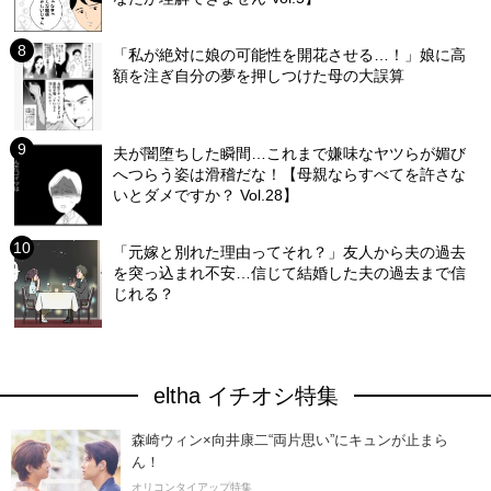
「私が絶対に娘の可能性を開花させる…！」娘に高
額を注ぎ自分の夢を押しつけた母の大誤算
夫が闇堕ちした瞬間…これまで嫌味なヤツらが媚び
へつらう姿は滑稽だな！【母親ならすべてを許さな
いとダメですか？ Vol.28】
「元嫁と別れた理由ってそれ？」友人から夫の過去
を突っ込まれ不安…信じて結婚した夫の過去まで信
じれる？
eltha イチオシ特集
森崎ウィン×向井康二“両片思い”にキュンが止まら
ん！
オリコンタイアップ特集