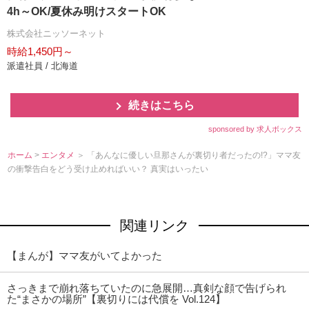
4h～OK/夏休み明けスタートOK
株式会社ニッソーネット
時給1,450円～
派遣社員 / 北海道
続きはこちら
sponsored by 求人ボックス
ホーム
>
エンタメ
＞ 「あんなに優しい旦那さんが裏切り者だったの!?」ママ友
の衝撃告白をどう受け止めればいい？ 真実はいったい
関連リンク
【まんが】ママ友がいてよかった
さっきまで崩れ落ちていたのに急展開…真剣な顔で告げられ
た“まさかの場所”【裏切りには代償を Vol.124】