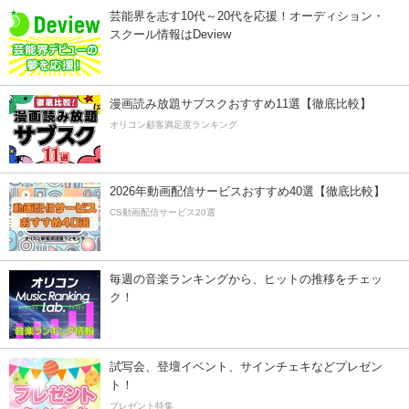
芸能界を志す10代～20代を応援！オーディション・
スクール情報はDeview
漫画読み放題サブスクおすすめ11選【徹底比較】
オリコン顧客満足度ランキング
2026年動画配信サービスおすすめ40選【徹底比較】
CS動画配信サービス20選
毎週の音楽ランキングから、ヒットの推移をチェッ
ク！
試写会、登壇イベント、サインチェキなどプレゼン
ト！
プレゼント特集