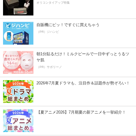
オリコンタイアップ特集
自販機にピッ！ですぐに買えちゃう
（PR）ジハンピ
朝1分貼るだけ！ミルクピールで一日中ずっとうるツ
ヤ肌
（PR）サボリーノ
2026年7月夏ドラマも、注目作＆話題作が勢ぞろい！
【夏アニメ2026】7月期夏の新アニメを一挙紹介！