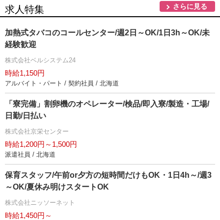
さらに見る
求人特集
加熱式タバコのコールセンター/週2日～OK/1日3h～OK/未
経験歓迎
株式会社ベルシステム24
時給1,150円
アルバイト・パート / 契約社員 / 北海道
「寮完備」割卵機のオペレーター/検品/即入寮/製造・工場/
日勤/日払い
株式会社京栄センター
時給1,200円～1,500円
派遣社員 / 北海道
保育スタッフ/午前or夕方の短時間だけもOK・1日4h～/週3
～OK/夏休み明けスタートOK
株式会社ニッソーネット
時給1,450円～