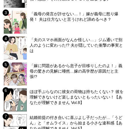
「義母の発言が許せない…！」嫁が義母に怒り爆
発！ 夫は仕方ないと言うけれど諦めるべき？
「夫のスマホ画面がなんか怪しい…」ジム通いで別
人のように変わった!? 夫が隠していた衝撃の事実と
は
「嫁に問題があるから息子が目移りしたのよ！」義
母の驚きの見解に唖然…嫁の高学歴が原因だと主
張!?
ほぼ手ぶらなのに彼女の荷物は持ちたくない？ 彼を
理解できないけど楽しまないともったいない！【あ
なたが理解できません Vol.8】
結婚前提の付き合いに喜ぶよし子だったが…「うど
ん」と「オムライス」から始まる小さな違和感【あ
なたが理解できません Vol.5】