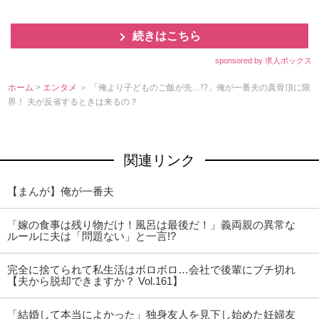
続きはこちら
sponsored by 求人ボックス
ホーム
>
エンタメ
＞ 「俺より子どものご飯が先…!?」俺が一番夫の真骨頂に限
界！ 夫が反省するときは来るの？
関連リンク
【まんが】俺が一番夫
「嫁の食事は残り物だけ！風呂は最後だ！」義両親の異常な
ルールに夫は「問題ない」と一言!?
完全に捨てられて私生活はボロボロ…会社で後輩にブチ切れ
【夫から脱却できますか？ Vol.161】
「結婚して本当によかった」独身友人を見下し始めた妊婦友