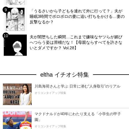
「うるさいから子どもを連れて外に行って？」夫が
睡眠3時間でボロボロの妻に追い打ちをかける…妻の
反撃なるか？
夫が闇堕ちした瞬間…これまで嫌味なヤツらが媚び
へつらう姿は滑稽だな！【母親ならすべてを許さな
いとダメですか？ Vol.28】
eltha イチオシ特集
川島海荷さんと学ぶ 日常に潜む“人身取引”のリアル
オリコンタイアップ特集
マクドナルドが40年にわたり支える「小学生の甲子
園」
オリコンタイアップ特集