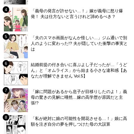
「義母の発言が許せない…！」嫁が義母に怒り爆
発！ 夫は仕方ないと言うけれど諦めるべき？
「夫のスマホ画面がなんか怪しい…」ジム通いで別
人のように変わった!? 夫が隠していた衝撃の事実と
は
結婚前提の付き合いに喜ぶよし子だったが…「うど
ん」と「オムライス」から始まる小さな違和感【あ
なたが理解できません Vol.5】
「嫁に問題があるから息子が目移りしたのよ！」義
母の驚きの見解に唖然…嫁の高学歴が原因だと主
張!?
「私が絶対に娘の可能性を開花させる…！」娘に高
額を注ぎ自分の夢を押しつけた母の大誤算