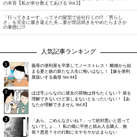
の本音【私が幸せ教えてあげる Vol.3】
「行ってきまーす」ってその髪型で会社行くの!? 「男らし
さ」を完全に履き違えた夫…妻が世話焼きをやめたらまさか
の事態に!?
人気記事ランキング
義母の便利屋を卒業してノーストレス！ 離婚から始
まる妻と娘の新たな人生に悔いはなし！【嫁を便利
屋扱いする義母 Vol.44】
ほぼ手ぶらなのに彼女の荷物は持ちたくない？ 彼を
理解できないけど楽しまないともったいない！【あ
なたが理解できません Vol.8】
「あら、ごめんなさいね？」って絶対悪いと思って
ないでしょ…！ 私の畑に平然と踏み入る隣人…無
視？悪意？その行動にモヤモヤが止まらない