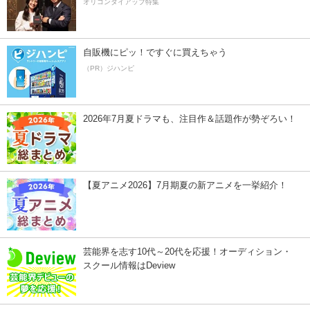
オリコンタイアップ特集
自販機にピッ！ですぐに買えちゃう
（PR）ジハンピ
2026年7月夏ドラマも、注目作＆話題作が勢ぞろい！
【夏アニメ2026】7月期夏の新アニメを一挙紹介！
芸能界を志す10代～20代を応援！オーディション・
スクール情報はDeview