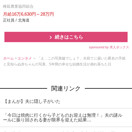
峰延農業協同組合
月給16万6,630円～28万円
正社員 / 北海道
続きはこちら
sponsored by 求人ボックス
ホーム
>
エンタメ
＞ 「え…この写真嘘でしょ？」夫宛てに届いた匿名の手紙
と見知らぬ赤ちゃんの写真…5年間の幸せな結婚生活が崩れ落ちた日
関連リンク
【まんが】夫に隠し子がいた
「今日は焼肉に行くから子どものお迎えは無理！」夫の謎ル
ールに振り回される妻が限界を迎えた結果…