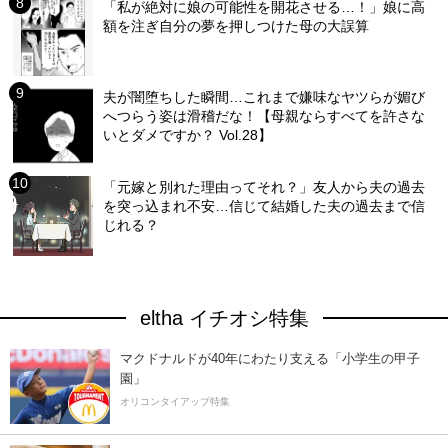
「私が絶対に娘の可能性を開花させる…！」娘に高
額を注ぎ自分の夢を押しつけた母の大誤算
夫が闇堕ちした瞬間…これまで嫌味なヤツらが媚び
へつらう姿は滑稽だな！【母親ならすべてを許さな
いとダメですか？ Vol.28】
「元嫁と別れた理由ってそれ？」友人から夫の過去
を突っ込まれ不安…信じて結婚した夫の過去まで信
じれる？
eltha イチオシ特集
マクドナルドが40年にわたり支える「小学生の甲子
園」
オリコンタイアップ特集