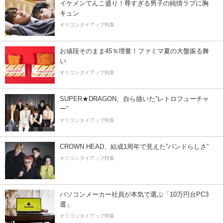
イケメンてんこ盛り！尊すぎる男子の純情ラブに胸
キュン
オリコンタイアップ特集
お値段そのまま45％増量！ファミマ夏の大盤振る舞
い
オリコンタイアップ特集
SUPER★DRAGON、自ら描いた”レトロフューチャ
ー”
オリコンタイアップ特集
CROWN HEAD、結成1周年で見えた”バンドらしさ”
オリコンタイアップ特集
パソコンメーカー社員が本気で選ぶ「10万円台PC3
選」
オリコンタイアップ特集