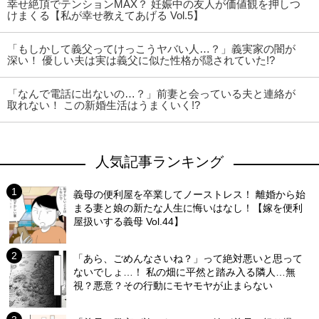
幸せ絶頂でテンションMAX？ 妊娠中の友人が価値観を押しつ
けまくる【私が幸せ教えてあげる Vol.5】
「もしかして義父ってけっこうヤバい人…？」義実家の闇が
深い！ 優しい夫は実は義父に似た性格が隠されていた!?
「なんで電話に出ないの…？」前妻と会っている夫と連絡が
取れない！ この新婚生活はうまくいく!?
人気記事ランキング
義母の便利屋を卒業してノーストレス！ 離婚から始
まる妻と娘の新たな人生に悔いはなし！【嫁を便利
屋扱いする義母 Vol.44】
「あら、ごめんなさいね？」って絶対悪いと思って
ないでしょ…！ 私の畑に平然と踏み入る隣人…無
視？悪意？その行動にモヤモヤが止まらない