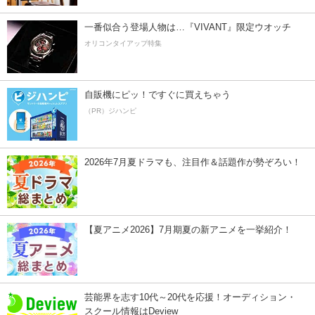
一番似合う登場人物は…『VIVANT』限定ウオッチ
オリコンタイアップ特集
自販機にピッ！ですぐに買えちゃう
（PR）ジハンピ
2026年7月夏ドラマも、注目作＆話題作が勢ぞろい！
【夏アニメ2026】7月期夏の新アニメを一挙紹介！
芸能界を志す10代～20代を応援！オーディション・
スクール情報はDeview