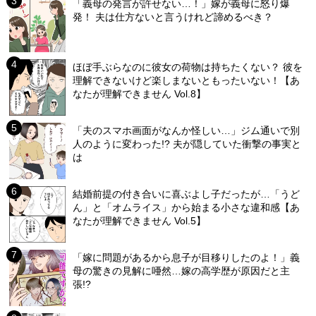
「義母の発言が許せない…！」嫁が義母に怒り爆
発！ 夫は仕方ないと言うけれど諦めるべき？
ほぼ手ぶらなのに彼女の荷物は持ちたくない？ 彼を
理解できないけど楽しまないともったいない！【あ
なたが理解できません Vol.8】
「夫のスマホ画面がなんか怪しい…」ジム通いで別
人のように変わった!? 夫が隠していた衝撃の事実と
は
結婚前提の付き合いに喜ぶよし子だったが…「うど
ん」と「オムライス」から始まる小さな違和感【あ
なたが理解できません Vol.5】
「嫁に問題があるから息子が目移りしたのよ！」義
母の驚きの見解に唖然…嫁の高学歴が原因だと主
張!?