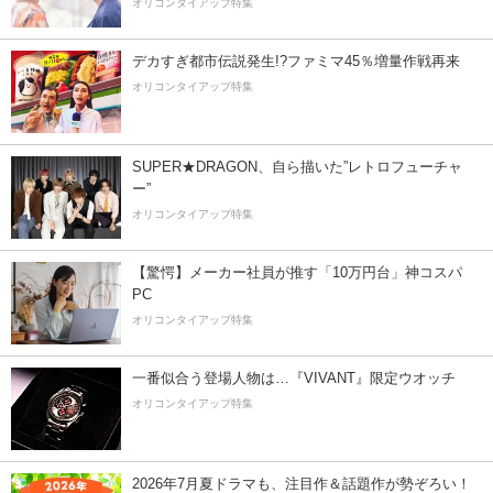
オリコンタイアップ特集
デカすぎ都市伝説発生!?ファミマ45％増量作戦再来
オリコンタイアップ特集
SUPER★DRAGON、自ら描いた”レトロフューチャ
ー”
オリコンタイアップ特集
【驚愕】メーカー社員が推す「10万円台」神コスパ
PC
オリコンタイアップ特集
一番似合う登場人物は…『VIVANT』限定ウオッチ
オリコンタイアップ特集
2026年7月夏ドラマも、注目作＆話題作が勢ぞろい！