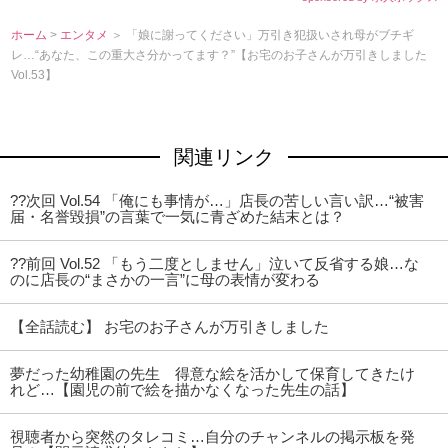
ホーム
>
エンタメ
＞ 「娘に謝ってください」万引き犯扱いされ母がブチギ
レ…“あなた、この重大さ分かってます？”【お宅のお子さんが万引きしました
Vol.53】
関連リンク
??次回 Vol.54 「俺にも事情が…」店長の苦しい言い訳…“被害
届・名誉毀損”の言葉で一気に青ざめた結末とは？
??前回 Vol.52 「もう二度としません」泣いて反省する娘…な
のに店長の“まさかの一言”に母の表情が変わる
【全話読む】 お宅のお子さんが万引きしました
夢だった幼稚園の先生 得意な絵を活かして保育してきたけ
れど…【園児の前で絵を描かなくなった先生の話】
視聴者から突然のタレコミ…自分のチャンネルの掲示板を発