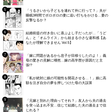
「うるさいから子どもを連れて外に行って？」夫が
睡眠3時間でボロボロの妻に追い打ちをかける…妻の
反撃なるか？
結婚前提の付き合いに喜ぶよし子だったが…「うど
ん」と「オムライス」から始まる小さな違和感【あ
なたが理解できません Vol.5】
「嫁に問題があるから息子が目移りしたのよ！」義
母の驚きの見解に唖然…嫁の高学歴が原因だと主
張!?
「私が絶対に娘の可能性を開花させる…！」娘に高
額を注ぎ自分の夢を押しつけた母の大誤算
「元嫁と別れた理由ってそれ？」友人から夫の過去
を突っ込まれ不安…信じて結婚した夫の過去まで信
じれる？