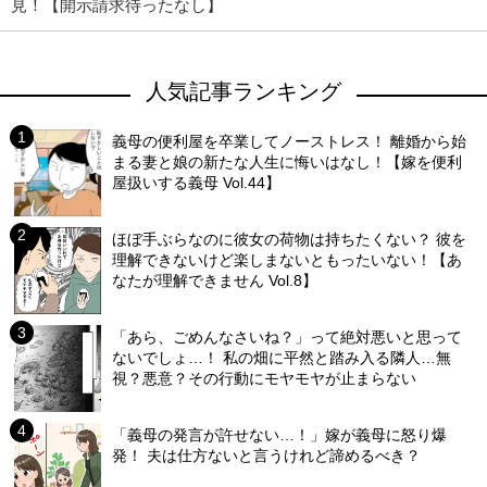
見！【開示請求待ったなし】
人気記事ランキング
義母の便利屋を卒業してノーストレス！ 離婚から始
まる妻と娘の新たな人生に悔いはなし！【嫁を便利
屋扱いする義母 Vol.44】
ほぼ手ぶらなのに彼女の荷物は持ちたくない？ 彼を
理解できないけど楽しまないともったいない！【あ
なたが理解できません Vol.8】
「あら、ごめんなさいね？」って絶対悪いと思って
ないでしょ…！ 私の畑に平然と踏み入る隣人…無
視？悪意？その行動にモヤモヤが止まらない
「義母の発言が許せない…！」嫁が義母に怒り爆
発！ 夫は仕方ないと言うけれど諦めるべき？