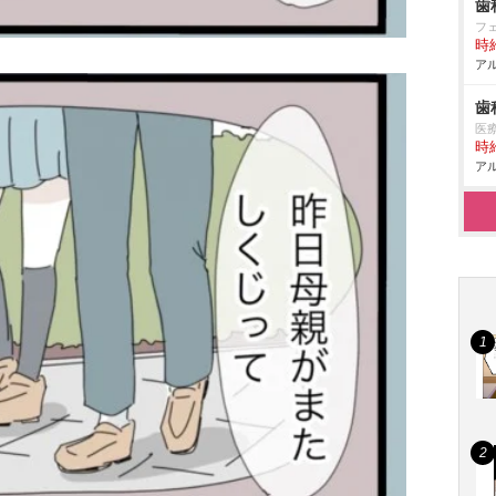
歯
フ
時給
アル
歯
医
時給
アル