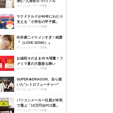
潜む“人身取引”のリアル
オリコンタイアップ特集
マクドナルドが40年にわたり
支える「小学生の甲子園」
オリコンタイアップ特集
向井康二イケメンすぎ！純愛
『（LOVE SONG）』
オリコンタイアップ特集
お値段そのまま45％増量！フ
ァミマ夏の大盤振る舞い
オリコンタイアップ特集
SUPER★DRAGON、自ら描
いた”レトロフューチャー”
オリコンタイアップ特集
パソコンメーカー社員が本気
で選ぶ「10万円台PC3選」
オリコンタイアップ特集