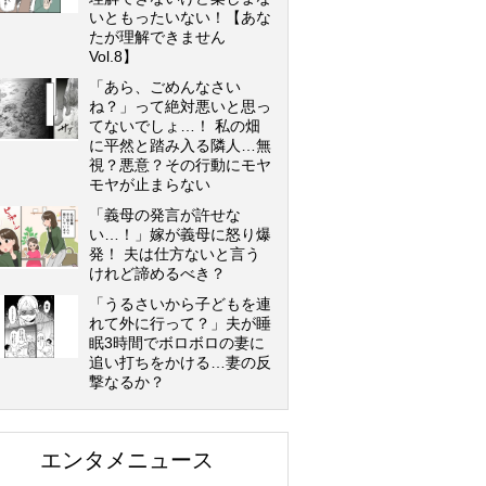
いともったいない！【あな
たが理解できません
Vol.8】
「あら、ごめんなさい
ね？」って絶対悪いと思っ
てないでしょ…！ 私の畑
に平然と踏み入る隣人…無
視？悪意？その行動にモヤ
モヤが止まらない
「義母の発言が許せな
い…！」嫁が義母に怒り爆
発！ 夫は仕方ないと言う
けれど諦めるべき？
「うるさいから子どもを連
れて外に行って？」夫が睡
眠3時間でボロボロの妻に
追い打ちをかける…妻の反
撃なるか？
エンタメニュース