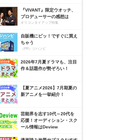
『VIVANT』限定ウオッチ、
プロデューサーの感想は
オリコンタイアップ特集
自販機にピッ！ですぐに買え
ちゃう
（PR）ジハンピ
2026年7月夏ドラマも、注目
作＆話題作が勢ぞろい！
【夏アニメ2026】7月期夏の
新アニメを一挙紹介！
芸能界を志す10代～20代を
応援！オーディション・スク
ール情報はDeview