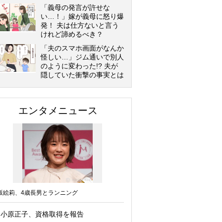
「義母の発言が許せな
い…！」嫁が義母に怒り爆
発！ 夫は仕方ないと言う
けれど諦めるべき？
「夫のスマホ画面がなんか
怪しい…」ジム通いで別人
のように変わった!? 夫が
隠していた衝撃の事実とは
エンタメニュース
坂絵莉、4歳長男とランニング
小原正子、資格取得を報告