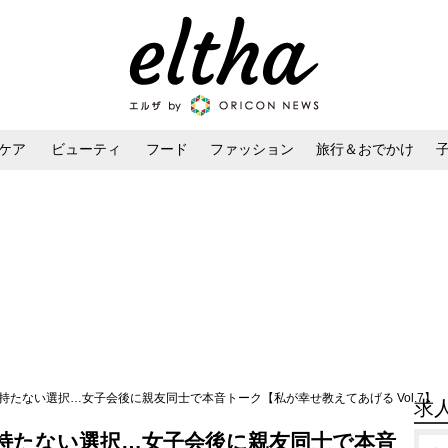
ケア
ビューティ
フード
ファッション
旅行＆おでかけ
ンケア
ダイエット・ボディケア
ヘアスタイル・ヘアアレンジ
持たない選択…女子会後に親友同士で本音トーク【私が幸せ教えてあげる Vol.7】
求
持たない選択…女子会後に親友同士で本音