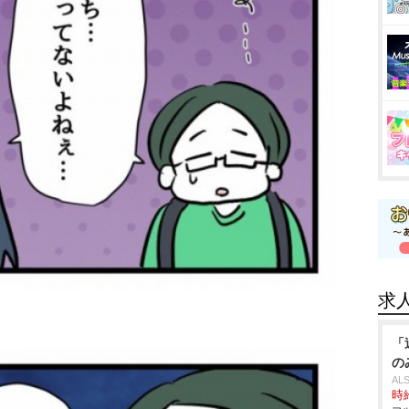
求
「
の
AL
時給