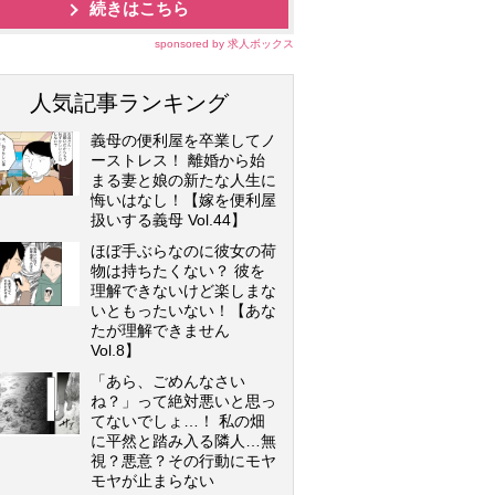
続きはこちら
sponsored by 求人ボックス
人気記事ランキング
義母の便利屋を卒業してノ
ーストレス！ 離婚から始
まる妻と娘の新たな人生に
悔いはなし！【嫁を便利屋
扱いする義母 Vol.44】
ほぼ手ぶらなのに彼女の荷
物は持ちたくない？ 彼を
理解できないけど楽しまな
いともったいない！【あな
たが理解できません
Vol.8】
「あら、ごめんなさい
ね？」って絶対悪いと思っ
てないでしょ…！ 私の畑
に平然と踏み入る隣人…無
視？悪意？その行動にモヤ
モヤが止まらない