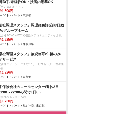
科助手/未経験OK・扶養内勤務OK
町デンタルオフィス
1,300円
バイト・パート / 東京都
福祉調理スタッフ」調理師免許必須/日勤
み/グループホーム
式会社SOYOKAZE/相模原ケアコミュニティそよ風
1,225円
バイト・パート / 神奈川県
福祉調理スタッフ」無資格可/午後のみ/
イサービス
式会社ティーシーエス/デイサービスセンター 友の里
の台
1,226円
バイト・パート / 東京都
手保険会社のコールセンター/週休2日
9:00～22:00の間で1日8h
式会社ベルシステム24
1,730円
バイト・パート / 契約社員 / 東京都