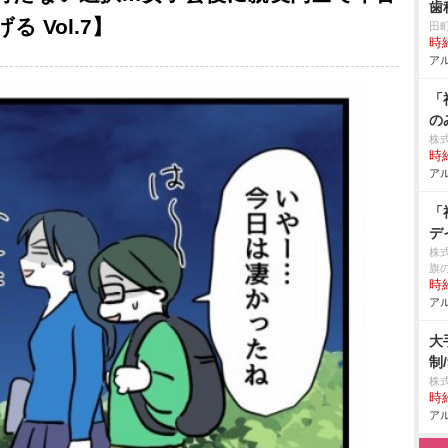
歯
 Vol.7】
田
時給
アル
「
の
株
時給
アル
「
デ
株
旗
時給
アル
大
制/
株
時給
アル