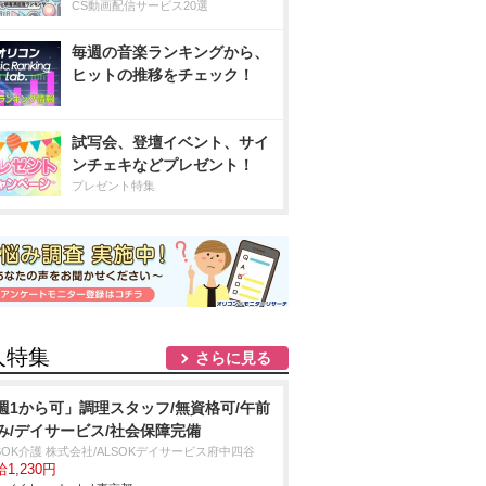
CS動画配信サービス20選
毎週の音楽ランキングから、
ヒットの推移をチェック！
試写会、登壇イベント、サイ
ンチェキなどプレゼント！
プレゼント特集
人特集
さらに見る
週1から可」調理スタッフ/無資格可/午前
み/デイサービス/社会保障完備
SOK介護 株式会社/ALSOKデイサービス府中四谷
1,230円