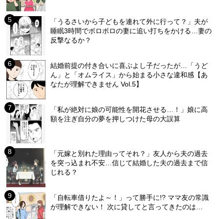
「うるさいから子どもを連れて外に行って？」夫が
睡眠3時間でボロボロの妻に追い打ちをかける…妻の
反撃なるか？
結婚前提の付き合いに喜ぶよし子だったが…「うど
ん」と「オムライス」から始まる小さな違和感【あ
なたが理解できません Vol.5】
「私が絶対に娘の可能性を開花させる…！」娘に高
額を注ぎ自分の夢を押しつけた母の大誤算
「元嫁と別れた理由ってそれ？」友人から夫の過去
を突っ込まれ不安…信じて結婚した夫の過去まで信
じれる？
「自転車借りたよ～！」って勝手に!? ママ友の常識
が理解できない！ 次に貸してと言ってきたのは…