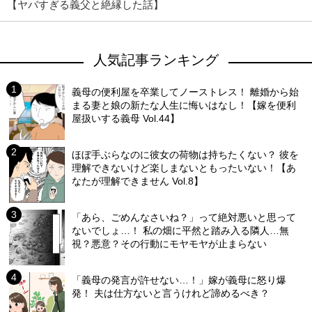
【ヤバすぎる義父と絶縁した話】
人気記事ランキング
義母の便利屋を卒業してノーストレス！ 離婚から始
まる妻と娘の新たな人生に悔いはなし！【嫁を便利
屋扱いする義母 Vol.44】
ほぼ手ぶらなのに彼女の荷物は持ちたくない？ 彼を
理解できないけど楽しまないともったいない！【あ
なたが理解できません Vol.8】
「あら、ごめんなさいね？」って絶対悪いと思って
ないでしょ…！ 私の畑に平然と踏み入る隣人…無
視？悪意？その行動にモヤモヤが止まらない
「義母の発言が許せない…！」嫁が義母に怒り爆
発！ 夫は仕方ないと言うけれど諦めるべき？