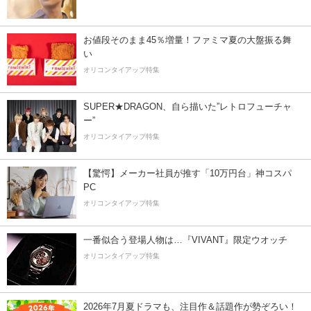
お値段そのまま45％増量！ファミマ夏の大盤振る舞
い
オリコンタイアップ特集
SUPER★DRAGON、自ら描いた”レトロフューチャ
ー”
オリコンタイアップ特集
【驚愕】メーカー社員が推す「10万円台」神コスパ
PC
オリコンタイアップ特集
一番似合う登場人物は…『VIVANT』限定ウオッチ
オリコンタイアップ特集
2026年7月夏ドラマも、注目作＆話題作が勢ぞろい！