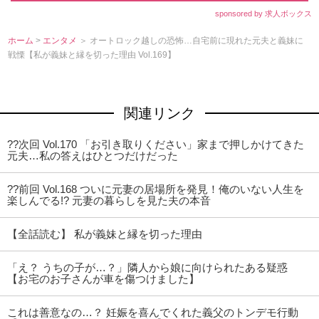
sponsored by 求人ボックス
ホーム
>
エンタメ
＞ オートロック越しの恐怖…自宅前に現れた元夫と義妹に
戦慄【私が義妹と縁を切った理由 Vol.169】
関連リンク
??次回 Vol.170 「お引き取りください」家まで押しかけてきた
元夫…私の答えはひとつだけだった
??前回 Vol.168 ついに元妻の居場所を発見！俺のいない人生を
楽しんでる!? 元妻の暮らしを見た夫の本音
【全話読む】 私が義妹と縁を切った理由
「え？ うちの子が…？」隣人から娘に向けられたある疑惑
【お宅のお子さんが車を傷つけました】
これは善意なの…？ 妊娠を喜んでくれた義父のトンデモ行動