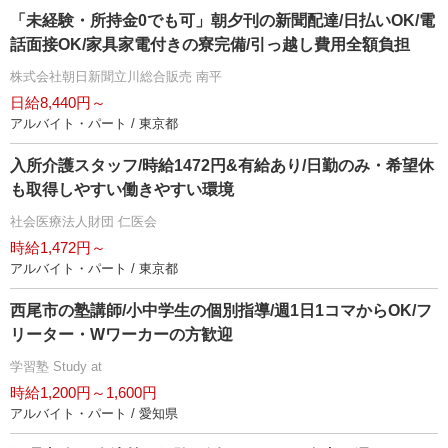
「未経験・所持金0でも可」朝夕刊の新聞配達/日払いOK/電
話面接OK/家具家電付きの寮完備/引っ越し費用全額負担
株式会社朝日新聞立川総合販売 南平
日給8,440円～
アルバイト・パート / 東京都
入所介護スタッフ/時給1472円&有給あり/日勤のみ・希望休
も取得しやすい働きやすい環境
社会医療法人財団 仁医会
時給1,472円～
アルバイト・パート / 東京都
西尾市の塾講師/小中学生の個別指導/週1日1コマからOK/フ
リーター・Wワーカーの方歓迎
学習塾 Study at
時給1,200円～1,600円
アルバイト・パート / 愛知県