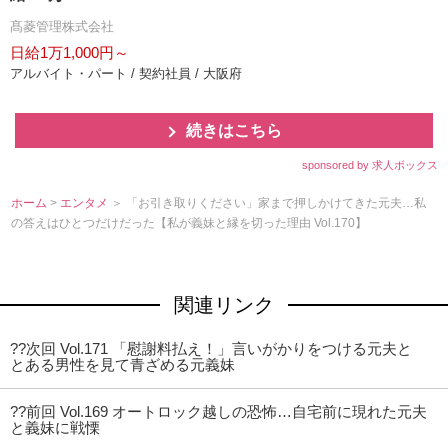
髙菱管理株式会社
日給1万1,000円～
アルバイト・パート / 契約社員 / 大阪府
続きはこちら
sponsored by 求人ボックス
ホーム
>
エンタメ
＞ 「お引き取りください」家まで押しかけてきた元夫…私
の答えはひとつだけだった【私が義妹と縁を切った理由 Vol.170】
関連リンク
??次回 Vol.171 「慰謝料払え！」言いがかりをつける元夫と
とある男性を見て青ざめる元義妹
??前回 Vol.169 オートロック越しの恐怖…自宅前に現れた元夫
と義妹に戦慄