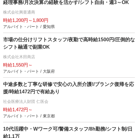
経理事務/月次決算の経験を活かす/シフト自由・週3～OK
株式会社興亜通商
時給1,200円～1,800円
アルバイト・パート / 愛知県
市場の仕分けリフトスタッフ/夜勤で高時給1500円/圧倒的な
シフト融通で副業OK
株式会社木田商店
時給1,550円～
アルバイト・パート / 大阪府
中途多数と丁寧な研修で安心の入所介護!/ブランク復帰を応
援/時給1472円で有給あり
社会医療法人財団 仁医会
時給1,472円～
アルバイト・パート / 東京都
10代活躍中・Wワーク可/警備スタッフ/8h勤務/シフト制/日
給1.1万