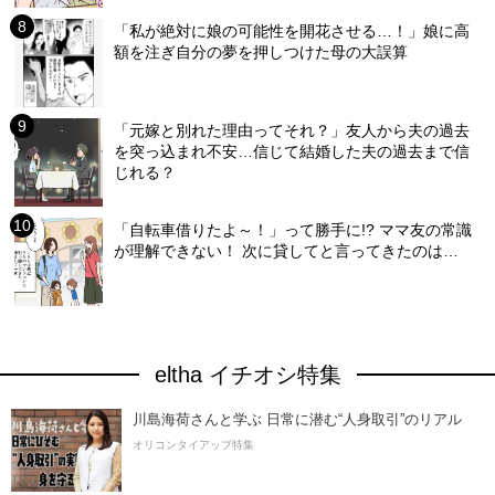
「私が絶対に娘の可能性を開花させる…！」娘に高
額を注ぎ自分の夢を押しつけた母の大誤算
「元嫁と別れた理由ってそれ？」友人から夫の過去
を突っ込まれ不安…信じて結婚した夫の過去まで信
じれる？
「自転車借りたよ～！」って勝手に!? ママ友の常識
が理解できない！ 次に貸してと言ってきたのは…
eltha イチオシ特集
川島海荷さんと学ぶ 日常に潜む“人身取引”のリアル
オリコンタイアップ特集