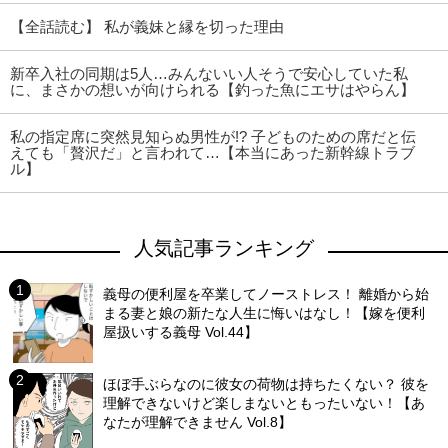
【全話読む】 私が義妹と縁を切った理由
新卒入社の同期は5人…みんないい人そうで安心していた私
に、まさかの想いが向けられる【釣った魚にエサはやらん】
私の指定席に突然見知らぬ男性が!? 子どものための席だと伝
えても「贅沢だ」と言われて…【本当にあった新幹線トラブ
ル】
人気記事ランキング
義母の便利屋を卒業してノーストレス！ 離婚から始
まる妻と娘の新たな人生に悔いはなし！【嫁を便利
屋扱いする義母 Vol.44】
ほぼ手ぶらなのに彼女の荷物は持ちたくない？ 彼を
理解できないけど楽しまないともったいない！【あ
なたが理解できません Vol.8】