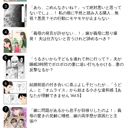
「あら、ごめんなさいね？」って絶対悪いと思って
ないでしょ…！ 私の畑に平然と踏み入る隣人…無
視？悪意？その行動にモヤモヤが止まらない
「義母の発言が許せない…！」嫁が義母に怒り爆
発！ 夫は仕方ないと言うけれど諦めるべき？
「うるさいから子どもを連れて外に行って？」夫が
睡眠3時間でボロボロの妻に追い打ちをかける…妻の
反撃なるか？
結婚前提の付き合いに喜ぶよし子だったが…「うど
ん」と「オムライス」から始まる小さな違和感【あ
なたが理解できません Vol.5】
「嫁に問題があるから息子が目移りしたのよ！」義
母の驚きの見解に唖然…嫁の高学歴が原因だと主
張!?