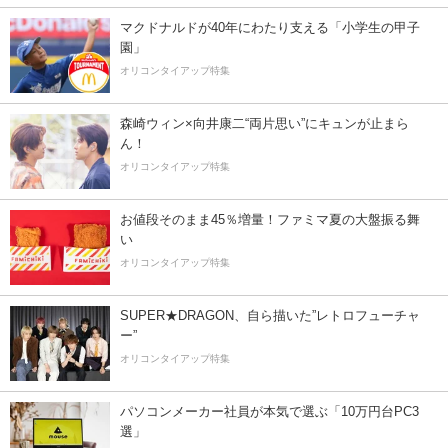
マクドナルドが40年にわたり支える「小学生の甲子
園」
オリコンタイアップ特集
森崎ウィン×向井康二“両片思い”にキュンが止まら
ん！
オリコンタイアップ特集
お値段そのまま45％増量！ファミマ夏の大盤振る舞
い
オリコンタイアップ特集
SUPER★DRAGON、自ら描いた”レトロフューチャ
ー”
オリコンタイアップ特集
パソコンメーカー社員が本気で選ぶ「10万円台PC3
選」