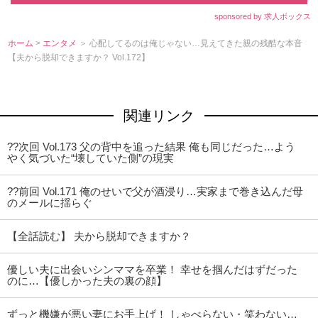
sponsored by 求人ボックス
ホーム
>
エンタメ
＞ 心配してるのは俺じゃない…見えてきた親の残酷な本音
【夫から脱却できますか？ Vol.172】
関連リンク
??次回 Vol.173 父の背中を追った結果 俺も同じだった…よう
く気づいた“壊していた側”の現実
??前回 Vol.171 俺のせいで父が酒浸り…実家まで巻き込んだ母
のメールに揺らぐ
【全話読む】 夫から脱却できますか？
優しい夫に出会いシンママを卒業！ 幸せを掴んだはずだった
のに…【優しかった夫の裏の顔】
ずっと機嫌が悪い妻にお手上げ！ しゃべらない・笑わない…