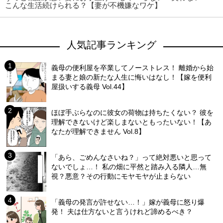
こんな生活続けられる？【妻が不機嫌なワケ】
人気記事ランキング
義母の便利屋を卒業してノーストレス！ 離婚から始
まる妻と娘の新たな人生に悔いはなし！【嫁を便利
屋扱いする義母 Vol.44】
ほぼ手ぶらなのに彼女の荷物は持ちたくない？ 彼を
理解できないけど楽しまないともったいない！【あ
なたが理解できません Vol.8】
「あら、ごめんなさいね？」って絶対悪いと思って
ないでしょ…！ 私の畑に平然と踏み入る隣人…無
視？悪意？その行動にモヤモヤが止まらない
「義母の発言が許せない…！」嫁が義母に怒り爆
発！ 夫は仕方ないと言うけれど諦めるべき？