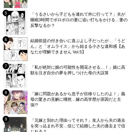
「うるさいから子どもを連れて外に行って？」夫が
睡眠3時間でボロボロの妻に追い打ちをかける…妻の
反撃なるか？
結婚前提の付き合いに喜ぶよし子だったが…「うど
ん」と「オムライス」から始まる小さな違和感【あ
なたが理解できません Vol.5】
「私が絶対に娘の可能性を開花させる…！」娘に高
額を注ぎ自分の夢を押しつけた母の大誤算
「嫁に問題があるから息子が目移りしたのよ！」義
母の驚きの見解に唖然…嫁の高学歴が原因だと主
張!?
「元嫁と別れた理由ってそれ？」友人から夫の過去
を突っ込まれ不安…信じて結婚した夫の過去まで信
じれる？