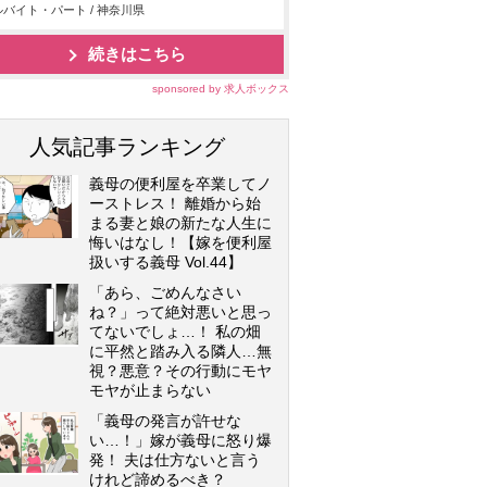
バイト・パート / 神奈川県
続きはこちら
sponsored by 求人ボックス
人気記事ランキング
義母の便利屋を卒業してノ
ーストレス！ 離婚から始
まる妻と娘の新たな人生に
悔いはなし！【嫁を便利屋
扱いする義母 Vol.44】
「あら、ごめんなさい
ね？」って絶対悪いと思っ
てないでしょ…！ 私の畑
に平然と踏み入る隣人…無
視？悪意？その行動にモヤ
モヤが止まらない
「義母の発言が許せな
い…！」嫁が義母に怒り爆
発！ 夫は仕方ないと言う
けれど諦めるべき？