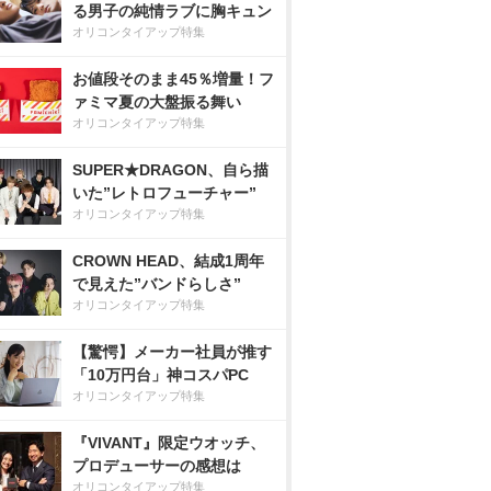
る男子の純情ラブに胸キュン
オリコンタイアップ特集
お値段そのまま45％増量！フ
ァミマ夏の大盤振る舞い
オリコンタイアップ特集
SUPER★DRAGON、自ら描
いた”レトロフューチャー”
オリコンタイアップ特集
CROWN HEAD、結成1周年
で見えた”バンドらしさ”
オリコンタイアップ特集
【驚愕】メーカー社員が推す
「10万円台」神コスパPC
オリコンタイアップ特集
『VIVANT』限定ウオッチ、
プロデューサーの感想は
オリコンタイアップ特集