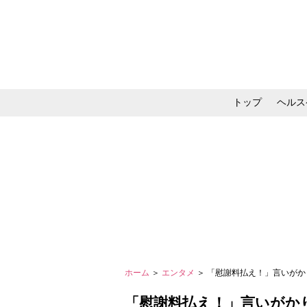
トップ
ヘルス
メイク・コスメ・スキ
ホーム
＞
エンタメ
＞ 「慰謝料払え！」言いがか
「慰謝料払え！」言いがか