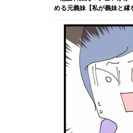
める元義妹【私が義妹と縁を切