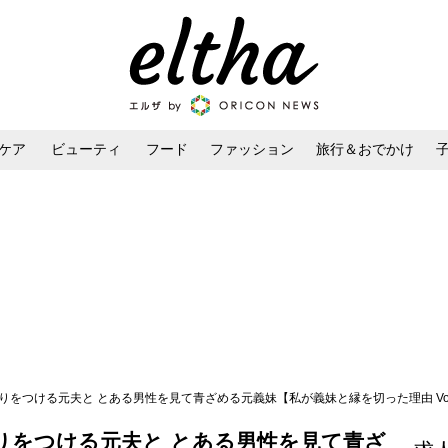
ケア
ビューティ
フード
ファッション
旅行＆おでかけ
ンケア
ダイエット・ボディケア
ヘアスタイル・ヘアアレンジ
りをつける元夫と とある男性を見て青ざめる元義妹【私が義妹と縁を切った理由 Vol.
りをつける元夫と とある男性を見て青ざ