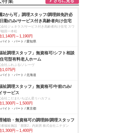
人特集
さらに見る
週2から可」調理スタッフ/調理師免許必
/日勤のみ/サービス付き高齢者向け住宅
式会社ジェネラス/サービス付き高齢者向け住宅 スワ
ヴ植田一本松
1,140円～1,190円
バイト・パート / 愛知県
福祉調理スタッフ」無資格可/シフト相談
/住宅型有料老人ホーム
式会社ふれぶる/ノレーヴ
1,075円
バイト・パート / 北海道
福祉調理スタッフ」無資格可/午前のみ/
イサービス
式会社こだま/いちばん星リハカフェ
1,300円～1,500円
バイト・パート / 東京都
理補助・無資格可の調理師/調理スタッフ
害者福祉施設「朋第2」内厨房 株式会社ニチダン
1,300円～1,400円