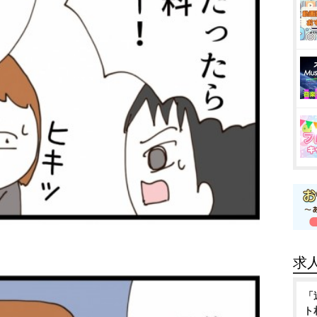
求
「
ト