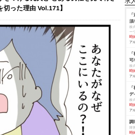
求
った理由 Vol.171】
「
須
株
ー
時給
アル
「
可
株
時給
アル
「
デ
株
時給
アル
調
障
時給