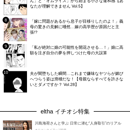
ん」と「オムライス」から始まる小さな違和感【あ
なたが理解できません Vol.5】
「嫁に問題があるから息子が目移りしたのよ！」義
母の驚きの見解に唖然…嫁の高学歴が原因だと主
張!?
「私が絶対に娘の可能性を開花させる…！」娘に高
額を注ぎ自分の夢を押しつけた母の大誤算
夫が闇堕ちした瞬間…これまで嫌味なヤツらが媚び
へつらう姿は滑稽だな！【母親ならすべてを許さな
いとダメですか？ Vol.28】
eltha イチオシ特集
川島海荷さんと学ぶ 日常に潜む“人身取引”のリアル
オリコンタイアップ特集