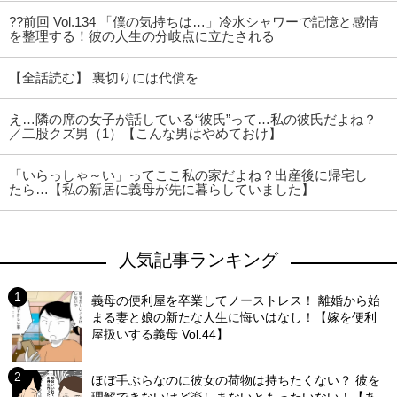
??前回 Vol.134 「僕の気持ちは…」冷水シャワーで記憶と感情
を整理する！彼の人生の分岐点に立たされる
【全話読む】 裏切りには代償を
え…隣の席の女子が話している“彼氏”って…私の彼氏だよね？
／二股クズ男（1）【こんな男はやめておけ】
「いらっしゃ～い」ってここ私の家だよね？出産後に帰宅し
たら…【私の新居に義母が先に暮らしていました】
人気記事ランキング
義母の便利屋を卒業してノーストレス！ 離婚から始
まる妻と娘の新たな人生に悔いはなし！【嫁を便利
屋扱いする義母 Vol.44】
ほぼ手ぶらなのに彼女の荷物は持ちたくない？ 彼を