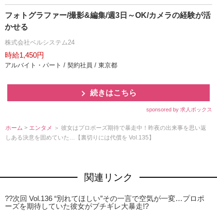
フォトグラファー/撮影&編集/週3日～OK/カメラの経験が活
かせる
株式会社ベルシステム24
時給1,450円
アルバイト・パート / 契約社員 / 東京都
続きはこちら
sponsored by 求人ボックス
ホーム
>
エンタメ
＞ 彼女はプロポーズ期待で暴走中！昨夜の出来事を思い返
しある決意を固めていた…【裏切りには代償を Vol.135】
関連リンク
??次回 Vol.136 “別れてほしい”その一言で空気が一変…プロポ
ーズを期待していた彼女がブチギレ大暴走!?