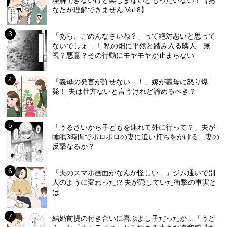
理解できないけど楽しまないともったいない！【あ
なたが理解できません Vol.8】
「あら、ごめんなさいね？」って絶対悪いと思って
ないでしょ…！ 私の畑に平然と踏み入る隣人…無
視？悪意？その行動にモヤモヤが止まらない
「義母の発言が許せない…！」嫁が義母に怒り爆
発！ 夫は仕方ないと言うけれど諦めるべき？
「うるさいから子どもを連れて外に行って？」夫が
睡眠3時間でボロボロの妻に追い打ちをかける…妻の
反撃なるか？
「夫のスマホ画面がなんか怪しい…」ジム通いで別
人のように変わった!? 夫が隠していた衝撃の事実と
は
結婚前提の付き合いに喜ぶよし子だったが…「うど