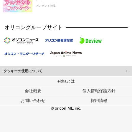
プレゼント特集
オリコングループサイト
クッキーの使用について
このサイトでは Cookie を使用して、ユーザーに合わせたコンテンツや広告の
elthaとは
表示、ソーシャル メディア機能の提供、広告の表示回数やクリック数の測定を
会社概要
個人情報保護方針
行っています。
また、ユーザーによるサイトの利用状況についても情報を収集し、ソーシャル
お問い合わせ
採用情報
メディアや広告配信、データ解析の各パートナーに提供しています。
各パートナーは、この情報とユーザーが各パートナーに提供した他の情報や、
© oricon ME inc.
ユーザーが各パートナーのサービスを使用したときに収集した他の情報を組み
合わせて使用することがあります。