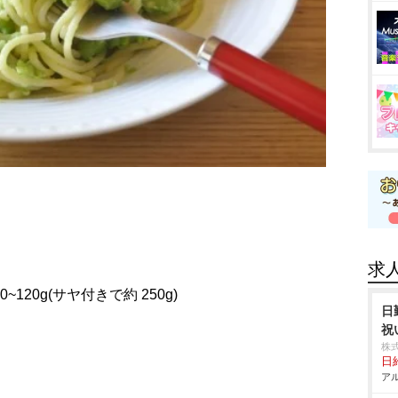
求
120g(サヤ付きで約 250g)
日
祝
株
日給
アル