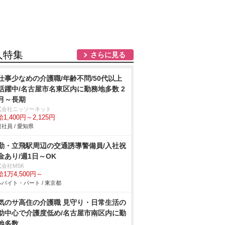
人特集
さらに見る
仕事少なめの介護職/年齢不問/50代以上
活躍中/名古屋市名東区内に勤務地多数 2
月～長期
式会社ニッソーネット
1,400円～2,125円
社員 / 愛知県
勤・立飛駅周辺の交通誘導警備員/入社祝
金あり/週1日～OK
式会社MSK
1万4,500円～
バイト・パート / 東京都
気のサ高住の介護職 見守り・日常生活の
助中心で介護度低め/名古屋市南区内に勤
地多数