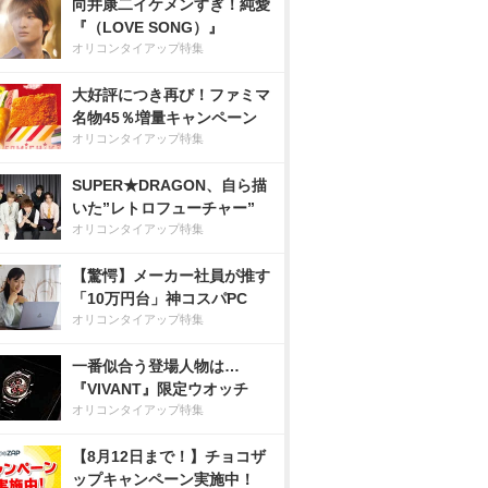
向井康二イケメンすぎ！純愛
『（LOVE SONG）』
オリコンタイアップ特集
大好評につき再び！ファミマ
名物45％増量キャンペーン
オリコンタイアップ特集
SUPER★DRAGON、自ら描
いた”レトロフューチャー”
オリコンタイアップ特集
【驚愕】メーカー社員が推す
「10万円台」神コスパPC
オリコンタイアップ特集
一番似合う登場人物は…
『VIVANT』限定ウオッチ
オリコンタイアップ特集
【8月12日まで！】チョコザ
ップキャンペーン実施中！