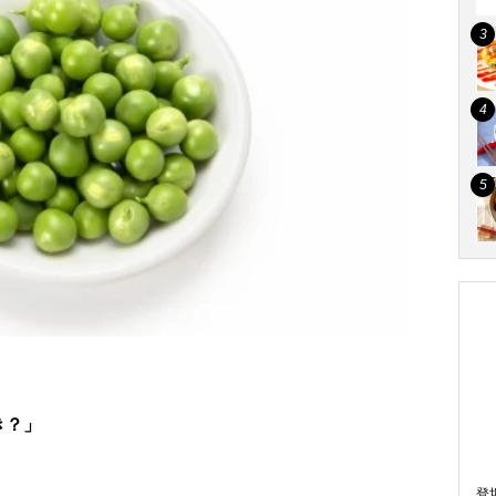
き？」
登