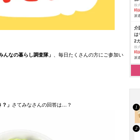
株
時給
派遣
介
は
2
株
時給
みんなの暮らし調査隊」
、毎日たくさんの方にご参加い
派遣
き？」
さてみなさんの回答は…？