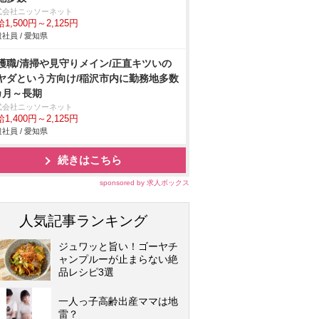
式会社ニッソーネット
1,500円～2,125円
社員 / 愛知県
護職/清掃や見守りメイン/正直キツいの
ヤダという方向け/稲沢市内に勤務地多数
カ月～長期
式会社ニッソーネット
1,400円～2,125円
社員 / 愛知県
続きはこちら
sponsored by 求人ボックス
人気記事ランキング
ジュワッと旨い！ゴーヤチ
ャンプルーが止まらない絶
品レシピ3選
一人っ子高齢出産ママは地
雷？