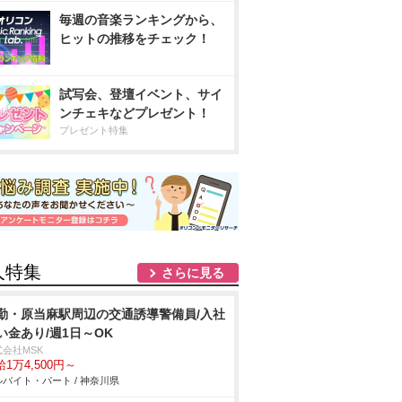
毎週の音楽ランキングから、
ヒットの推移をチェック！
試写会、登壇イベント、サイ
ンチェキなどプレゼント！
プレゼント特集
人特集
さらに見る
勤・原当麻駅周辺の交通誘導警備員/入社
い金あり/週1日～OK
式会社MSK
1万4,500円～
バイト・パート / 神奈川県