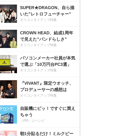
SUPER★DRAGON、自ら描
いた”レトロフューチャー”
オリコンタイアップ特集
CROWN HEAD、結成1周年
で見えた”バンドらしさ”
オリコンタイアップ特集
パソコンメーカー社員が本気
で選ぶ「10万円台PC3選」
オリコンタイアップ特集
『VIVANT』限定ウオッチ、
プロデューサーの感想は
オリコンタイアップ特集
自販機にピッ！ですぐに買え
ちゃう
（PR）ジハンピ
朝1分貼るだけ！ミルクピー