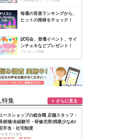
CS動画配信サービス20選
毎週の音楽ランキングから、
ヒットの推移をチェック！
試写会、登壇イベント、サイ
ンチェキなどプレゼント！
プレゼント特集
人特集
さらに見る
ユースショップの総合職 店舗スタッフ・
長候補/未経験可・研修充実/残業少なめ/
宅手当・社宅制度
本市場 竹の塚店