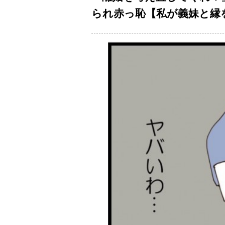
られ赤っ恥【私が義妹と縁を切