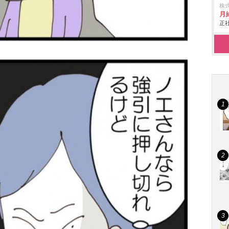
株
月給
正社