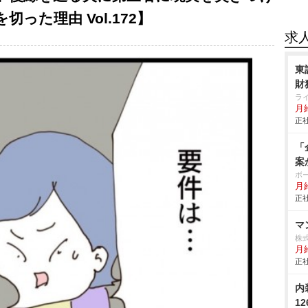
った理由 Vol.172】
求
東
財
ラ
月給
正社
「
案
ボ
月給
正社
マ
株
月給
正社
内
1