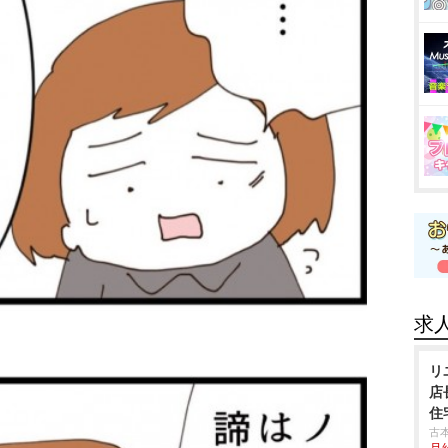
求
リ
店
住
古