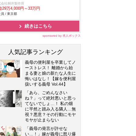
式会社桐井製作所
29万4,000円～33万円
員 / 東京都
続きはこちら
sponsored by 求人ボックス
人気記事ランキング
義母の便利屋を卒業してノ
ーストレス！ 離婚から始
まる妻と娘の新たな人生に
悔いはなし！【嫁を便利屋
扱いする義母 Vol.44】
「あら、ごめんなさい
ね？」って絶対悪いと思っ
てないでしょ…！ 私の畑
に平然と踏み入る隣人…無
視？悪意？その行動にモヤ
モヤが止まらない
「義母の発言が許せな
い…！」嫁が義母に怒り爆