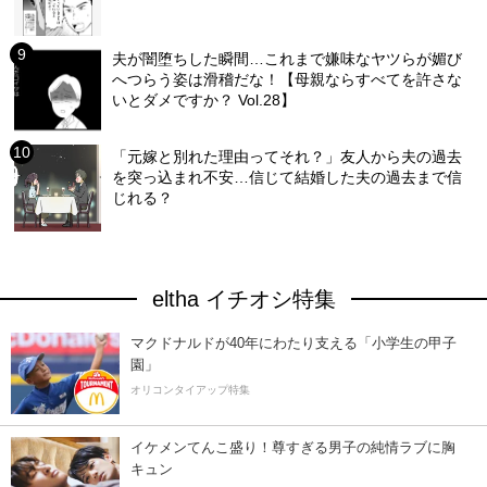
夫が闇堕ちした瞬間…これまで嫌味なヤツらが媚び
へつらう姿は滑稽だな！【母親ならすべてを許さな
いとダメですか？ Vol.28】
「元嫁と別れた理由ってそれ？」友人から夫の過去
を突っ込まれ不安…信じて結婚した夫の過去まで信
じれる？
eltha イチオシ特集
マクドナルドが40年にわたり支える「小学生の甲子
園」
オリコンタイアップ特集
イケメンてんこ盛り！尊すぎる男子の純情ラブに胸
キュン