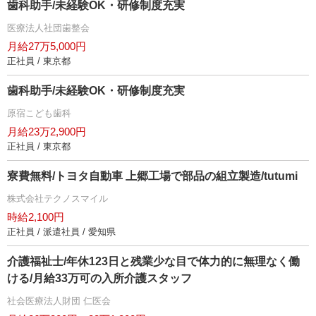
歯科助手/未経験OK・研修制度充実
医療法人社団歯整会
月給27万5,000円
正社員 / 東京都
歯科助手/未経験OK・研修制度充実
原宿こども歯科
月給23万2,900円
正社員 / 東京都
寮費無料/トヨタ自動車 上郷工場で部品の組立製造/tutumi
株式会社テクノスマイル
時給2,100円
正社員 / 派遣社員 / 愛知県
介護福祉士/年休123日と残業少な目で体力的に無理なく働
ける/月給33万可の入所介護スタッフ
社会医療法人財団 仁医会