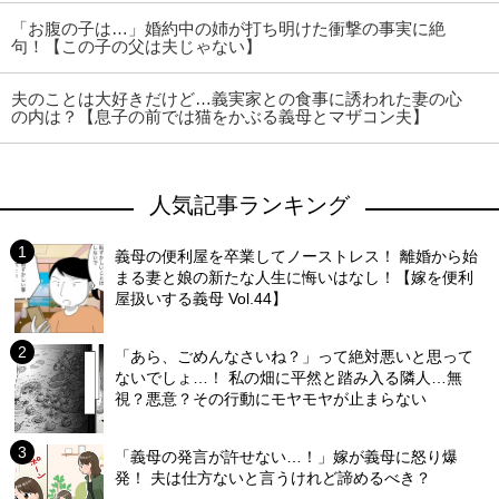
「お腹の子は…」婚約中の姉が打ち明けた衝撃の事実に絶
句！【この子の父は夫じゃない】
夫のことは大好きだけど…義実家との食事に誘われた妻の心
の内は？【息子の前では猫をかぶる義母とマザコン夫】
人気記事ランキング
義母の便利屋を卒業してノーストレス！ 離婚から始
まる妻と娘の新たな人生に悔いはなし！【嫁を便利
屋扱いする義母 Vol.44】
「あら、ごめんなさいね？」って絶対悪いと思って
ないでしょ…！ 私の畑に平然と踏み入る隣人…無
視？悪意？その行動にモヤモヤが止まらない
「義母の発言が許せない…！」嫁が義母に怒り爆
発！ 夫は仕方ないと言うけれど諦めるべき？