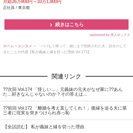
月給26万800円～33万1,800円
正社員 / 東京都
続きはこちら
sponsored by 求人ボックス
ホーム
>
エンタメ
＞ 「パパもう帰って」娘にまで拒絶された夫…自分のして
きたことの代償【私が義妹と縁を切った理由 Vol.173】
関連リンク
??次回 Vol.174 「怪しい…」元義妹の元夫がなぜ家に??あん
た…好きなんじゃないのか？その答えは…
??前回 Vol.172 「離婚を考え直してくれ！」復縁を迫る夫に第
三者に現実を突きつけられ赤っ恥
【全話読む】 私が義妹と縁を切った理由