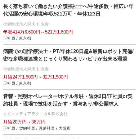
長く落ち着いて働きたい介護福祉士へ/中途多数・幅広い年
代活躍の安心環境/年収521万可・年休123日
社会医療法人財団 仁医会
年収414万6,600円～521万1,600円
正社員 / 東京都
病院での理学療法士・PT/年休120日超&最新ロボット完備/
密な多職種連携とじっくり関わるリハビリが出来る環境
社会医療法人財団 仁医会
月給24万1,900円～32万1,900円
正社員 / 東京都
音響・照明オペレーター/ホテル常駐・週休2日/正社員or契
約社員・現場で技術を活かす・賞与あり/非公開求人
ヒビノメディアテクニカル株式会社
月給20万円～36万円
正社員 / 契約社員 / 派遣社員 / 大阪府