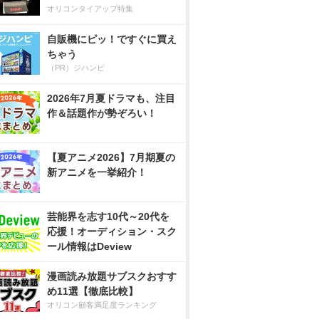
オリコンタイアップ特集
自販機にピッ！ですぐに買え
ちゃう
（PR）ジハンピ
2026年7月夏ドラマも、注目
作＆話題作が勢ぞろい！
【夏アニメ2026】7月期夏の
新アニメを一挙紹介！
芸能界を志す10代～20代を
応援！オーディション・スク
ール情報はDeview
漫画読み放題サブスクおすす
め11選【徹底比較】
オリコン顧客満足度ランキング