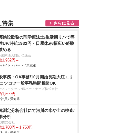
人特集
さらに見る
護施設勤務の理学療法士/生活期リハで専
性UP/時給1932円・日曜休み/幅広い経験
積める
会医療法人財団 仁医会
1,932円～
バイト・パート / 東京都
般事務・OA事務/10月開始長期大江エリ
 コツコツ一般事務時間相談OK
ーソルエクセルHRパートナーズ株式会社
1,500円
社員 / 愛知県
境測定分析会社にて河川の水や土の検査/
学分析
DB株式会社
1,700円～1,750円
社員 / 愛知県