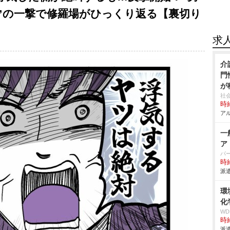
”の一撃で修羅場がひっくり返る【裏切り
求
介
門
が
社
時給
アル
一
ア
パ
時給
派遣
環
化
W
時給
派遣