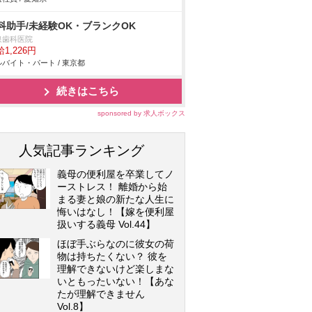
科助手/未経験OK・ブランクOK
泉歯科医院
1,226円
バイト・パート / 東京都
続きはこちら
sponsored by 求人ボックス
人気記事ランキング
義母の便利屋を卒業してノ
ーストレス！ 離婚から始
まる妻と娘の新たな人生に
悔いはなし！【嫁を便利屋
扱いする義母 Vol.44】
ほぼ手ぶらなのに彼女の荷
物は持ちたくない？ 彼を
理解できないけど楽しまな
いともったいない！【あな
たが理解できません
Vol.8】